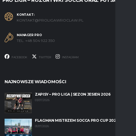
PRO LIGA – ROZGRYWKI SOCCA ORAZ FUTSALU
KONTAKT:
KONTAKT@PROLIGAWROCLAW.PL
MANAGER PRO
TEL. +48 504 922 350
FACEBOOK
TWITTER
INSTAGRAM
NAJNOWSZE WIADOMOŚCI
ZAPISY – PRO LIGA | SEZON JESIEŃ 2026
03/07/2026
FLAGMAN MISTRZEM SOCCA PRO CUP 2026!
01/07/2026