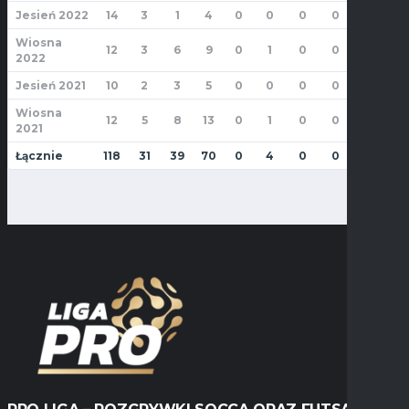
Jesień 2022
14
3
1
4
0
0
0
0
0
0
Wiosna
12
3
6
9
0
1
0
0
2
2
2022
Jesień 2021
10
2
3
5
0
0
0
0
0
0
Wiosna
12
5
8
13
0
1
0
0
0
0
2021
Łącznie
118
31
39
70
0
4
0
0
2
2