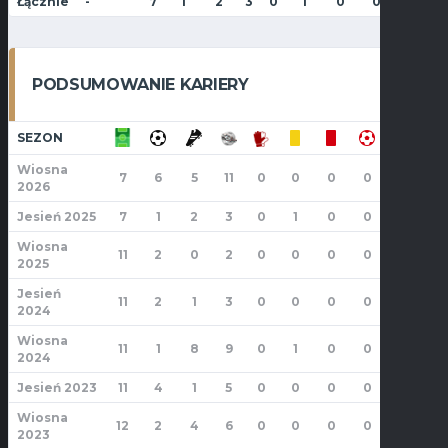
Łącznie
-
7
1
2
3
0
1
0
0
0
0
PODSUMOWANIE KARIERY
SEZON
Wiosna
7
6
5
11
0
0
0
0
0
0
2026
Jesień 2025
7
1
2
3
0
1
0
0
0
0
Wiosna
11
2
0
2
0
0
0
0
0
0
2025
Jesień
11
2
1
3
0
0
0
0
0
0
2024
Wiosna
11
1
8
9
0
1
0
0
0
0
2024
Jesień 2023
11
4
1
5
0
0
0
0
0
0
Wiosna
12
2
4
6
0
0
0
0
0
0
2023