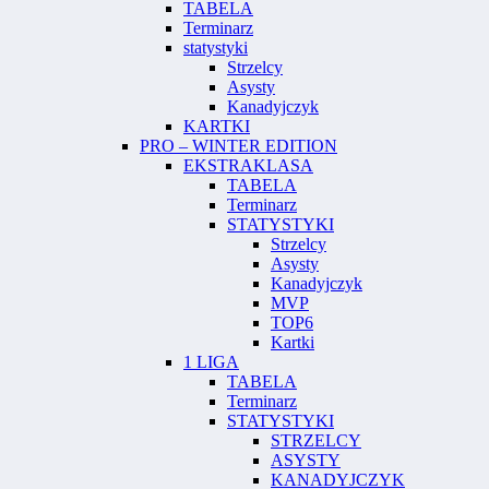
TABELA
Terminarz
statystyki
Strzelcy
Asysty
Kanadyjczyk
KARTKI
PRO – WINTER EDITION
EKSTRAKLASA
TABELA
Terminarz
STATYSTYKI
Strzelcy
Asysty
Kanadyjczyk
MVP
TOP6
Kartki
1 LIGA
TABELA
Terminarz
STATYSTYKI
STRZELCY
ASYSTY
KANADYJCZYK