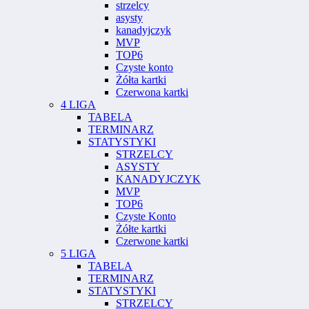
strzelcy
asysty
kanadyjczyk
MVP
TOP6
Czyste konto
Żółta kartki
Czerwona kartki
4 LIGA
TABELA
TERMINARZ
STATYSTYKI
STRZELCY
ASYSTY
KANADYJCZYK
MVP
TOP6
Czyste Konto
Żółte kartki
Czerwone kartki
5 LIGA
TABELA
TERMINARZ
STATYSTYKI
STRZELCY