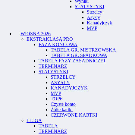
Wyniki
STATYSTYKI
Strzelcy
Asysty
Kanadyjczyk
MVP
WIOSNA 2026
EKSTRAKLASA PRO
FAZA KOŃCOWA
TABELA GR. MISTRZOWSKA
TABELA GR. SPADKOWA
TABELA FAZY ZASADNICZEJ
TERMINARZ
STATYSTYKI
STRZELCY
ASYSTY
KANADYJCZYK
MVP
TOP6
Czyste konto
Żółte kartki
CZERWONE KARTKI
1 LIGA
TABELA
TERMINARZ