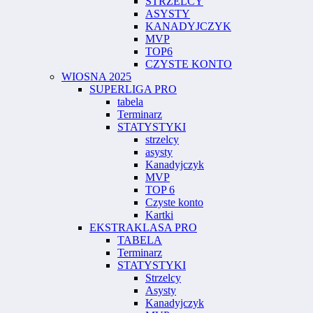
STRZELCY
ASYSTY
KANADYJCZYK
MVP
TOP6
CZYSTE KONTO
WIOSNA 2025
SUPERLIGA PRO
tabela
Terminarz
STATYSTYKI
strzelcy
asysty
Kanadyjczyk
MVP
TOP 6
Czyste konto
Kartki
EKSTRAKLASA PRO
TABELA
Terminarz
STATYSTYKI
Strzelcy
Asysty
Kanadyjczyk