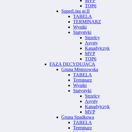
MVP
TOP6
SuperLiga gr.II
TABELA
TERMINARZ
Wyniki
Statystyki
Strzelcy
Asysty
Kanadyjczyk
MVP
TOP6
FAZA DECYDUJĄCA
Grupa Mistrzowska
TABELA
Terminarz
Wyniki
Statystyki
Strzelcy
Asysty
Kanadyjczyk
MVP
Grupa Spadkowa
TABELA
Terminarz