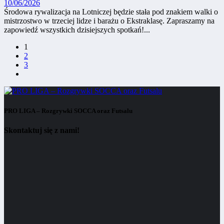
10/06/2026
Środowa rywalizacja na Lotniczej będzie stała pod znakiem walki o
mistrzostwo w trzeciej lidze i barażu o Ekstraklasę. Zapraszamy na
zapowiedź wszystkich dzisiejszych spotkań!...
1
2
3
PRO LIGA – Rozgrywki SOCCA oraz Futsalu
Skontaktuj się z nami!