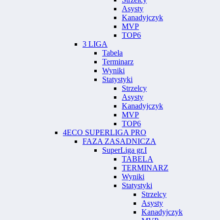
Asysty
Kanadyjczyk
MVP
TOP6
3 LIGA
Tabela
Terminarz
Wyniki
Statystyki
Strzelcy
Asysty
Kanadyjczyk
MVP
TOP6
4ECO SUPERLIGA PRO
FAZA ZASADNICZA
SuperLiga gr.I
TABELA
TERMINARZ
Wyniki
Statystyki
Strzelcy
Asysty
Kanadyjczyk