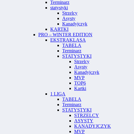
Terminarz
statystyki
Strzelcy
Asysty
Kanadyjczyk
KARTKI
PRO – WINTER EDITION
EKSTRAKLASA
TABELA
Terminarz
STATYSTYKI
Strzelcy
Asysty
Kanadyjczyk
MVP
TOP6
Kartki
1 LIGA
TABELA
Terminarz
STATYSTYKI
STRZELCY
ASYSTY
KANADYJCZYK
MVP