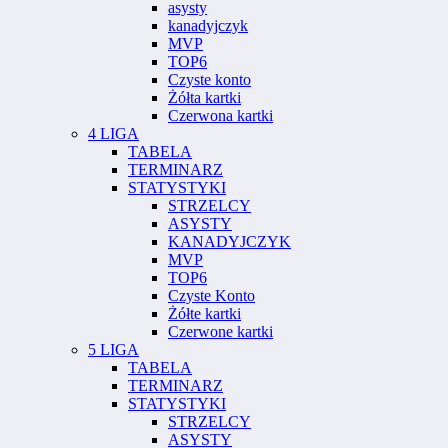
asysty
kanadyjczyk
MVP
TOP6
Czyste konto
Żółta kartki
Czerwona kartki
4 LIGA
TABELA
TERMINARZ
STATYSTYKI
STRZELCY
ASYSTY
KANADYJCZYK
MVP
TOP6
Czyste Konto
Żółte kartki
Czerwone kartki
5 LIGA
TABELA
TERMINARZ
STATYSTYKI
STRZELCY
ASYSTY