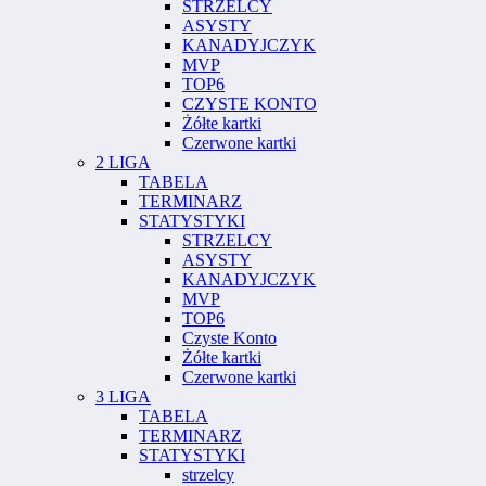
STRZELCY
ASYSTY
KANADYJCZYK
MVP
TOP6
CZYSTE KONTO
Żółte kartki
Czerwone kartki
2 LIGA
TABELA
TERMINARZ
STATYSTYKI
STRZELCY
ASYSTY
KANADYJCZYK
MVP
TOP6
Czyste Konto
Żółte kartki
Czerwone kartki
3 LIGA
TABELA
TERMINARZ
STATYSTYKI
strzelcy