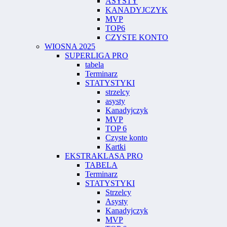
ASYSTY
KANADYJCZYK
MVP
TOP6
CZYSTE KONTO
WIOSNA 2025
SUPERLIGA PRO
tabela
Terminarz
STATYSTYKI
strzelcy
asysty
Kanadyjczyk
MVP
TOP 6
Czyste konto
Kartki
EKSTRAKLASA PRO
TABELA
Terminarz
STATYSTYKI
Strzelcy
Asysty
Kanadyjczyk
MVP