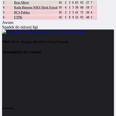
3
Brat Albert
10
2
2
6
65
92
-27
7
4
Rada Biznesu WKS Śląsk Futsal
10
4
1
5
58
68
-10
7
5
BCS Polska
10
2
3
5
41
71
-30
4
6
ETPK
10
1
0
9
53
93
-40
3
Awans
Spadek do niższej ligi
PRO LIGA – Rozgrywki SOCCA oraz Futsalu
Skontaktuj się z nami!
Kontakt: