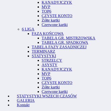
KANADYJCZYK
MVP
TOP6
CZYSTE KONTO
Żółte kartki
Czerwone kartki
6 LIGA
FAZA KOŃCOWA
TABELA GR. MISTRZOWSKA
TABELA GR. SPADKOWA
TABELA FAZY ZASADNICZEJ
TERMINARZ
STATYSTYKI
STRZELCY
ASYSTY
KANADYJCZYK
MVP
TOP6
CZYSTE KONTO
Żółte kartki
Czerwone kartki
STATYSTYKI WSZECH CZASÓW
GALERIA
Kontakt