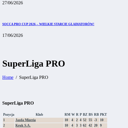
27/06/2026
SOCCA PRO CUP 2026 – WIELKIE STARCIE GLADIATORÓW!
17/06/2026
SuperLiga PRO
Home
SuperLiga PRO
SuperLiga PRO
Pozycja
Klub
RM
W
R
P
BZ
BS
RB
PKT
1
Jazda Mizeria
10
4
2
4
52
55
-3
10
2
Kruk S.A.
10
4
3
3
62
42
20
9