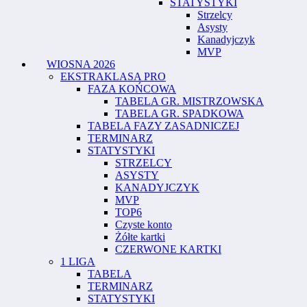
STATYSTYKI
Strzelcy
Asysty
Kanadyjczyk
MVP
WIOSNA 2026
EKSTRAKLASA PRO
FAZA KOŃCOWA
TABELA GR. MISTRZOWSKA
TABELA GR. SPADKOWA
TABELA FAZY ZASADNICZEJ
TERMINARZ
STATYSTYKI
STRZELCY
ASYSTY
KANADYJCZYK
MVP
TOP6
Czyste konto
Żółte kartki
CZERWONE KARTKI
1 LIGA
TABELA
TERMINARZ
STATYSTYKI