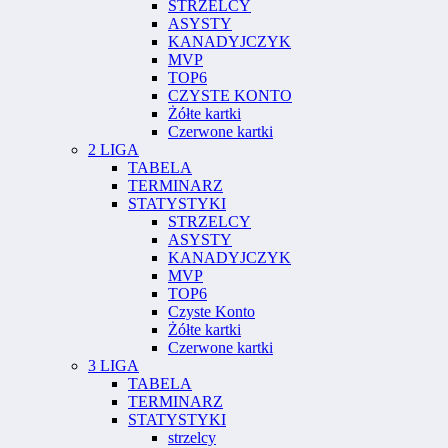
STRZELCY
ASYSTY
KANADYJCZYK
MVP
TOP6
CZYSTE KONTO
Żółte kartki
Czerwone kartki
2 LIGA
TABELA
TERMINARZ
STATYSTYKI
STRZELCY
ASYSTY
KANADYJCZYK
MVP
TOP6
Czyste Konto
Żółte kartki
Czerwone kartki
3 LIGA
TABELA
TERMINARZ
STATYSTYKI
strzelcy