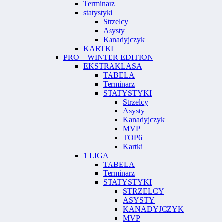
Terminarz
statystyki
Strzelcy
Asysty
Kanadyjczyk
KARTKI
PRO – WINTER EDITION
EKSTRAKLASA
TABELA
Terminarz
STATYSTYKI
Strzelcy
Asysty
Kanadyjczyk
MVP
TOP6
Kartki
1 LIGA
TABELA
Terminarz
STATYSTYKI
STRZELCY
ASYSTY
KANADYJCZYK
MVP