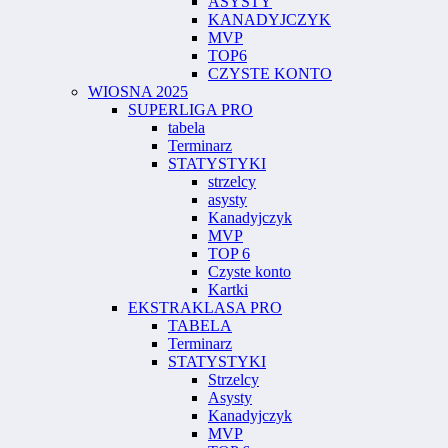
ASYSTY
KANADYJCZYK
MVP
TOP6
CZYSTE KONTO
WIOSNA 2025
SUPERLIGA PRO
tabela
Terminarz
STATYSTYKI
strzelcy
asysty
Kanadyjczyk
MVP
TOP 6
Czyste konto
Kartki
EKSTRAKLASA PRO
TABELA
Terminarz
STATYSTYKI
Strzelcy
Asysty
Kanadyjczyk
MVP