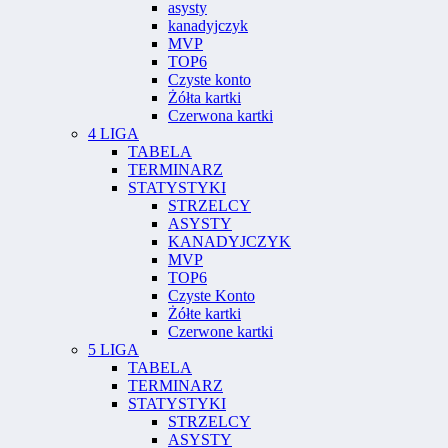
asysty
kanadyjczyk
MVP
TOP6
Czyste konto
Żółta kartki
Czerwona kartki
4 LIGA
TABELA
TERMINARZ
STATYSTYKI
STRZELCY
ASYSTY
KANADYJCZYK
MVP
TOP6
Czyste Konto
Żółte kartki
Czerwone kartki
5 LIGA
TABELA
TERMINARZ
STATYSTYKI
STRZELCY
ASYSTY