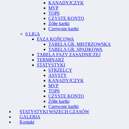
KANADYJCZYK
MVP
TOP6
CZYSTE KONTO
Żółte kartki
Czerwone kartki
6 LIGA
FAZA KOŃCOWA
TABELA GR. MISTRZOWSKA
TABELA GR. SPADKOWA
TABELA FAZY ZASADNICZEJ
TERMINARZ
STATYSTYKI
STRZELCY
ASYSTY
KANADYJCZYK
MVP
TOP6
CZYSTE KONTO
Żółte kartki
Czerwone kartki
STATYSTYKI WSZECH CZASÓW
GALERIA
Kontakt