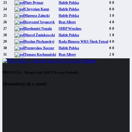
23
Piotr Bytnar
Hafele Polska
0
0
24
Chrystian Kaup
Hafele Polska
0
0
25
Mateusz Załucki
Hafele Polska
3
0
26
Krzysztof Szymczyk
Brat Albert
4
0
27
Bartłomiej Nogala
OIRP Wrocław
0
0
28
Marcel Żminkowski
Hafele Polska
1
0
29
Ruslan Pischanskyi
Rada Biznesu WKS Śląsk Futsal
4
0
30
Przemysław Koczur
Hafele Polska
0
0
31
Tomasz Kochmański
Brat Albert
2
0
PRO LIGA – Rozgrywki SOCCA oraz Futsalu
Skontaktuj się z nami!