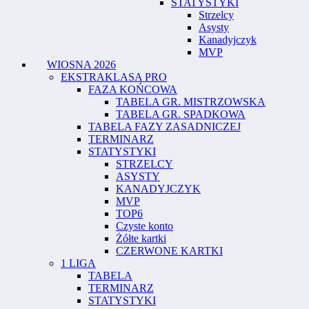
STATYSTYKI
Strzelcy
Asysty
Kanadyjczyk
MVP
WIOSNA 2026
EKSTRAKLASA PRO
FAZA KOŃCOWA
TABELA GR. MISTRZOWSKA
TABELA GR. SPADKOWA
TABELA FAZY ZASADNICZEJ
TERMINARZ
STATYSTYKI
STRZELCY
ASYSTY
KANADYJCZYK
MVP
TOP6
Czyste konto
Żółte kartki
CZERWONE KARTKI
1 LIGA
TABELA
TERMINARZ
STATYSTYKI