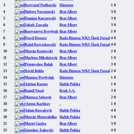
3
Krzysztof Podhorski
Dinterno
1
0
4
Hubert Nowotarski
Brat Albert
3
0
5
Damian Karczewski
Brat Albert
3
0
6
Jakub Zawada
Brat Albert
3
0
7
Kostyantyn Kyrylyuk
Brat Albert
1
0
8
Paweł Droszcz
Rada Biznesu WKS Śląsk Futsal
4
0
9
Rafał Krzyszkowski
Rada Biznesu WKS Śląsk Futsal
4
0
10
Marcin Krajewski
Brat Albert
2
0
11
Marlena Mikołajczyk
Brat Albert
1
0
12
Przemysław Bolak
Brat Albert
3
0
13
David Balda
Rada Biznesu WKS Śląsk Futsal
2
0
14
Mateusz Przybylak
Dinterno
1
0
15
Adrian Koczur
Hafele Polska
1
0
16
Kamil Nosal
Kruk S.A.
3
0
17
Mateusz Sobczyk
Brat Albert
2
0
18
Anton Kachkov
-
1
0
19
Adam Kowalczyk
Hafele Polska
4
0
20
Marcin Motowidełko
Hafele Polska
5
0
21
Maciej Gudra
Brat Albert
3
0
22
Jarosław Zalewski
Hafele Polska
4
0