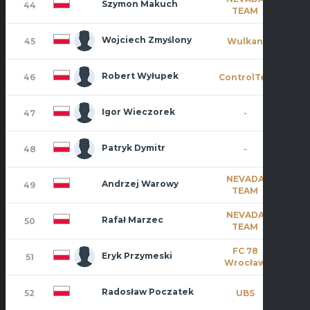
Szymon Makuch
44
6
TEAM
Wojciech Zmyślony
45
Wulkan
6
Robert Wyłupek
46
ControlTec
0
Igor Wieczorek
47
-
1
Patryk Dymitr
48
-
2
NEVADA
Andrzej Warowy
49
9
TEAM
NEVADA
Rafał Marzec
50
3
TEAM
FC 78
Eryk Przymeski
51
0
Wrocław
Radosław Poczatek
52
UBS
0