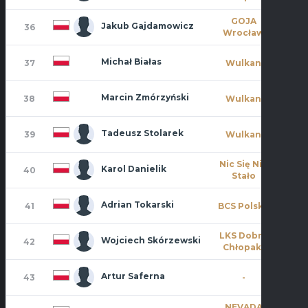
GOJA
Jakub Gajdamowicz
36
1
Wrocław
Michał Białas
37
Wulkan
0
Marcin Zmórzyński
38
Wulkan
0
Tadeusz Stolarek
39
Wulkan
2
Nic Się Nie
Karol Danielik
40
0
Stało
Adrian Tokarski
41
BCS Polska
0
LKS Dobre
Wojciech Skórzewski
42
1
Chłopaki
Artur Saferna
43
-
1
NEVADA