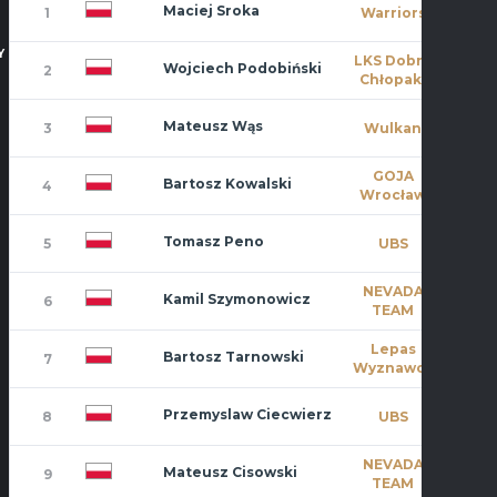
Maciej Sroka
1
Warriors
11
Y
LKS Dobre
Wojciech Podobiński
2
10
Chłopaki
Mateusz Wąs
3
Wulkan
11
GOJA
Bartosz Kowalski
4
6
Wrocław
Tomasz Peno
5
UBS
8
NEVADA
Kamil Szymonowicz
6
8
TEAM
Lepas
Bartosz Tarnowski
7
9
Wyznawcy
Przemyslaw Ciecwierz
8
UBS
8
NEVADA
Mateusz Cisowski
9
4
TEAM