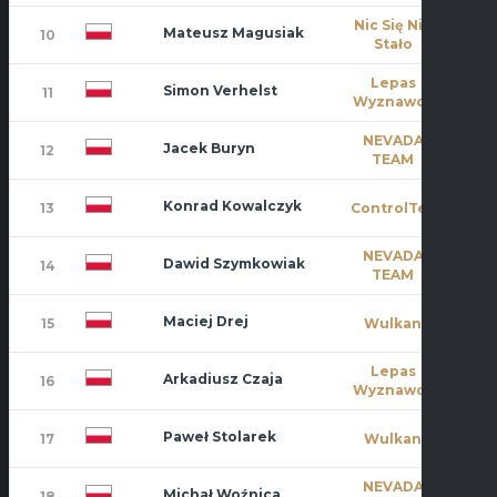
Nic Się Nie
Mateusz Magusiak
10
1
Stało
Lepas
Simon Verhelst
11
4
Wyznawcy
NEVADA
Jacek Buryn
12
10
TEAM
Konrad Kowalczyk
13
ControlTec
4
NEVADA
Dawid Szymkowiak
14
6
TEAM
Maciej Drej
15
Wulkan
5
Lepas
Arkadiusz Czaja
16
7
Wyznawcy
Paweł Stolarek
17
Wulkan
7
NEVADA
Michał Woźnica
18
3