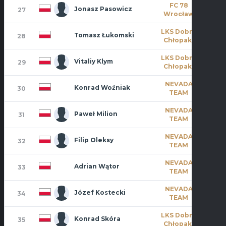
FC 78
Jonasz Pasowicz
27
0
Wrocław
LKS Dobre
Tomasz Łukomski
28
1
Chłopaki
LKS Dobre
Vitaliy Klym
29
1
Chłopaki
NEVADA
Konrad Woźniak
30
5
TEAM
NEVADA
Paweł Milion
31
1
TEAM
NEVADA
Filip Oleksy
32
1
TEAM
NEVADA
Adrian Wątor
33
2
TEAM
NEVADA
Józef Kostecki
34
1
TEAM
LKS Dobre
Konrad Skóra
35
2
Chłopaki