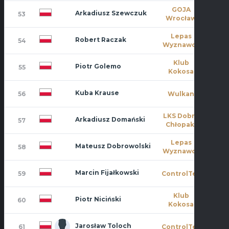
GOJA
Arkadiusz Szewczuk
53
1
Wrocław
Lepas
Robert Raczak
54
2
Wyznawcy
Klub
Piotr Golemo
55
0
Kokosa
Kuba Krause
56
Wulkan
0
LKS Dobre
Arkadiusz Domański
57
4
Chłopaki
Lepas
Mateusz Dobrowolski
58
0
Wyznawcy
Marcin Fijałkowski
59
ControlTec
0
Klub
Piotr Niciński
60
1
Kokosa
Jarosław Toloch
61
ControlTec
0