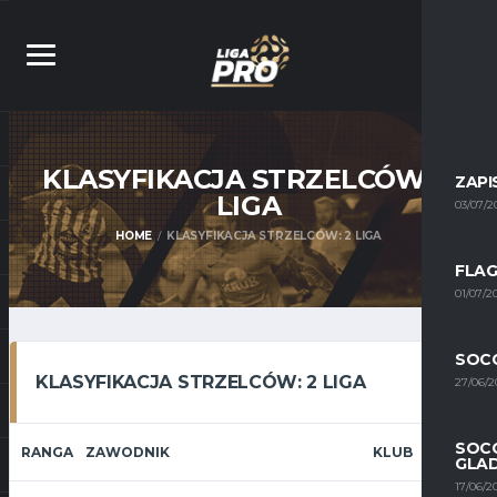
KLASYFIKACJA STRZELCÓW: 2
ZAPI
LIGA
03/07/2
HOME
KLASYFIKACJA STRZELCÓW: 2 LIGA
FLAG
01/07/2
SOCC
KLASYFIKACJA STRZELCÓW: 2 LIGA
27/06/2
SOCC
RANGA
ZAWODNIK
KLUB
GLA
17/06/2