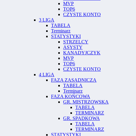
MVP
TOP6
CZYSTE KONTO
3 LIGA
TABELA
Terminarz
STATYSTYKI
STRZELCY
ASYSTY
KANADYJCZYK
MVP
TOP6
CZYSTE KONTO
4 LIGA
FAZA ZASADNICZA
TABELA
Terminarz
FAZA KOŃCOWA
GR. MISTRZOWSKA
TABELA
TERMINARZ
GR. SPADKOWA
TABELA
TERMINARZ
STATYSTYKI