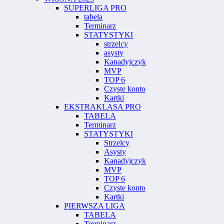
SUPERLIGA PRO
tabela
Terminarz
STATYSTYKI
strzelcy
asysty
Kanadyjczyk
MVP
TOP 6
Czyste konto
Kartki
EKSTRAKLASA PRO
TABELA
Terminarz
STATYSTYKI
Strzelcy
Asysty
Kanadyjczyk
MVP
TOP 6
Czyste konto
Kartki
PIERWSZA LIGA
TABELA
Terminarz