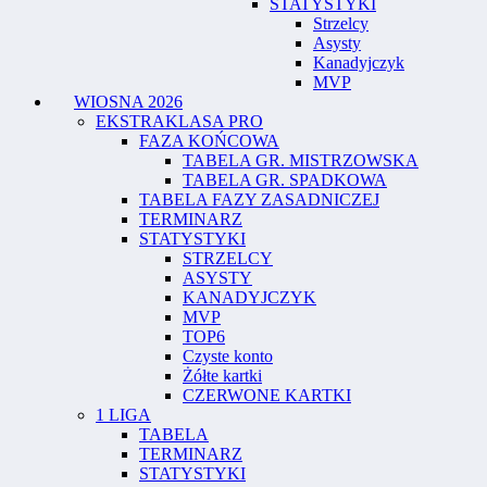
STATYSTYKI
Strzelcy
Asysty
Kanadyjczyk
MVP
WIOSNA 2026
EKSTRAKLASA PRO
FAZA KOŃCOWA
TABELA GR. MISTRZOWSKA
TABELA GR. SPADKOWA
TABELA FAZY ZASADNICZEJ
TERMINARZ
STATYSTYKI
STRZELCY
ASYSTY
KANADYJCZYK
MVP
TOP6
Czyste konto
Żółte kartki
CZERWONE KARTKI
1 LIGA
TABELA
TERMINARZ
STATYSTYKI