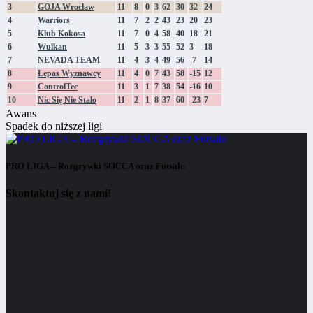
3
GOJA Wrocław
11
8
0
3
62
30
32
24
4
Warriors
11
7
2
2
43
23
20
23
5
Klub Kokosa
11
7
0
4
58
40
18
21
6
Wulkan
11
5
3
3
55
52
3
18
7
NEVADA TEAM
11
4
3
4
49
56
-7
14
8
Lepas Wyznawcy
11
4
0
7
43
58
-15
12
9
ControlTec
11
3
1
7
38
54
-16
10
10
Nic Się Nie Stało
11
2
1
8
37
60
-23
7
Awans
Spadek do niższej ligi
PRO LIGA – Rozgrywki SOCCA oraz Futsalu
Skontaktuj się z nami!