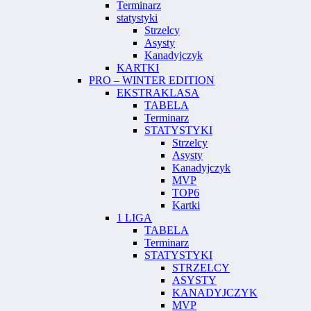
Terminarz
statystyki
Strzelcy
Asysty
Kanadyjczyk
KARTKI
PRO – WINTER EDITION
EKSTRAKLASA
TABELA
Terminarz
STATYSTYKI
Strzelcy
Asysty
Kanadyjczyk
MVP
TOP6
Kartki
1 LIGA
TABELA
Terminarz
STATYSTYKI
STRZELCY
ASYSTY
KANADYJCZYK
MVP