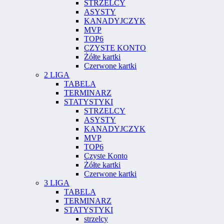
STRZELCY
ASYSTY
KANADYJCZYK
MVP
TOP6
CZYSTE KONTO
Żółte kartki
Czerwone kartki
2 LIGA
TABELA
TERMINARZ
STATYSTYKI
STRZELCY
ASYSTY
KANADYJCZYK
MVP
TOP6
Czyste Konto
Żółte kartki
Czerwone kartki
3 LIGA
TABELA
TERMINARZ
STATYSTYKI
strzelcy