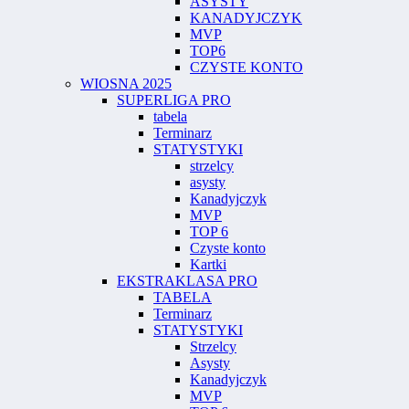
ASYSTY
KANADYJCZYK
MVP
TOP6
CZYSTE KONTO
WIOSNA 2025
SUPERLIGA PRO
tabela
Terminarz
STATYSTYKI
strzelcy
asysty
Kanadyjczyk
MVP
TOP 6
Czyste konto
Kartki
EKSTRAKLASA PRO
TABELA
Terminarz
STATYSTYKI
Strzelcy
Asysty
Kanadyjczyk
MVP