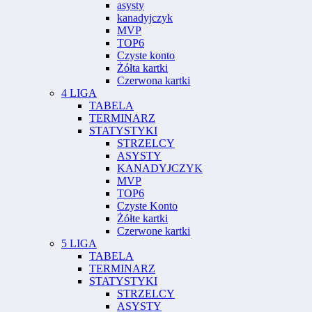
asysty
kanadyjczyk
MVP
TOP6
Czyste konto
Żółta kartki
Czerwona kartki
4 LIGA
TABELA
TERMINARZ
STATYSTYKI
STRZELCY
ASYSTY
KANADYJCZYK
MVP
TOP6
Czyste Konto
Żółte kartki
Czerwone kartki
5 LIGA
TABELA
TERMINARZ
STATYSTYKI
STRZELCY
ASYSTY