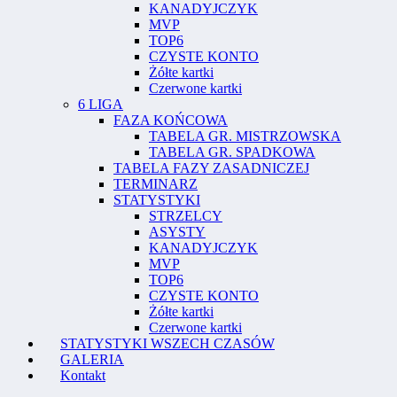
KANADYJCZYK
MVP
TOP6
CZYSTE KONTO
Żółte kartki
Czerwone kartki
6 LIGA
FAZA KOŃCOWA
TABELA GR. MISTRZOWSKA
TABELA GR. SPADKOWA
TABELA FAZY ZASADNICZEJ
TERMINARZ
STATYSTYKI
STRZELCY
ASYSTY
KANADYJCZYK
MVP
TOP6
CZYSTE KONTO
Żółte kartki
Czerwone kartki
STATYSTYKI WSZECH CZASÓW
GALERIA
Kontakt