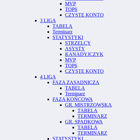
MVP
TOP6
CZYSTE KONTO
3 LIGA
TABELA
Terminarz
STATYSTYKI
STRZELCY
ASYSTY
KANADYJCZYK
MVP
TOP6
CZYSTE KONTO
4 LIGA
FAZA ZASADNICZA
TABELA
Terminarz
FAZA KOŃCOWA
GR. MISTRZOWSKA
TABELA
TERMINARZ
GR. SPADKOWA
TABELA
TERMINARZ
STATYSTYKI