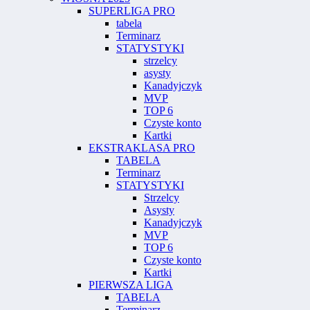
SUPERLIGA PRO
tabela
Terminarz
STATYSTYKI
strzelcy
asysty
Kanadyjczyk
MVP
TOP 6
Czyste konto
Kartki
EKSTRAKLASA PRO
TABELA
Terminarz
STATYSTYKI
Strzelcy
Asysty
Kanadyjczyk
MVP
TOP 6
Czyste konto
Kartki
PIERWSZA LIGA
TABELA
Terminarz