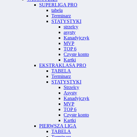
SUPERLIGA PRO
tabela
Terminarz
STATYSTYKI
strzelcy
asysty
Kanadyjczyk
MVP
TOP 6
Czyste konto
Kartki
EKSTRAKLASA PRO
TABELA
Terminarz
STATYSTYKI
Strzelcy
Asysty
Kanadyjczyk
MVP
TOP 6
Czyste konto
Kartki
PIERWSZA LIGA
TABELA
Terminarz