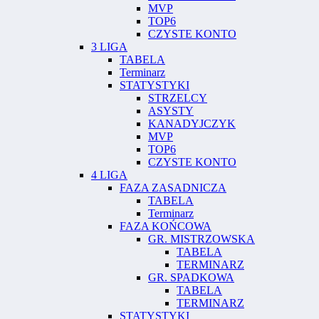
MVP
TOP6
CZYSTE KONTO
3 LIGA
TABELA
Terminarz
STATYSTYKI
STRZELCY
ASYSTY
KANADYJCZYK
MVP
TOP6
CZYSTE KONTO
4 LIGA
FAZA ZASADNICZA
TABELA
Terminarz
FAZA KOŃCOWA
GR. MISTRZOWSKA
TABELA
TERMINARZ
GR. SPADKOWA
TABELA
TERMINARZ
STATYSTYKI