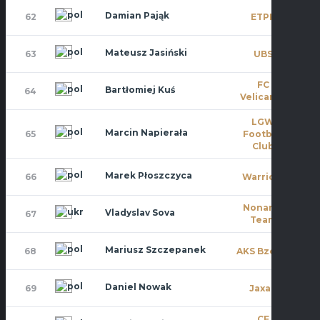
Damian Pająk
62
ETPK
0
Mateusz Jasiński
63
UBS
0
FC
Bartłomiej Kuś
64
0
Velicante
LGW
Marcin Napierała
65
Football
0
Club
Marek Płoszczyca
66
Warriors
0
Noname
Vladyslav Sova
67
4
Team
Mariusz Szczepanek
68
AKS Bzowa
10
Daniel Nowak
69
Jaxan
0
CF