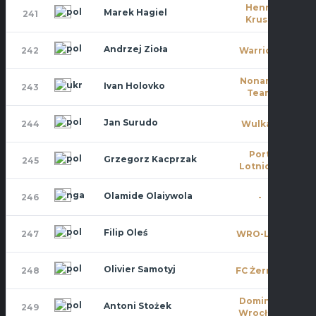
Henry
Marek Hagiel
241
9
Kruse
Andrzej Zioła
242
Warriors
10
Noname
Ivan Holovko
243
10
Team
Jan Surudo
244
Wulkan
0
Port
Grzegorz Kacprzak
245
4
Lotniczy
Olamide Olaiywola
246
-
0
Filip Oleś
247
WRO-LOT
7
Olivier Samotyj
248
FC Żerniki
0
Dominat
Antoni Stożek
249
11
Wrocław