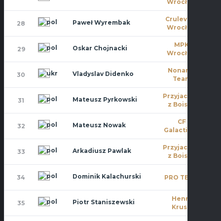
Wrocław
Crulevsca
Paweł Wyrembak
28
11
Wrocław
MPK
Oskar Chojnacki
29
3
Wrocław
Noname
Vladyslav Didenko
30
11
Team
Przyjaciele
Mateusz Pyrkowski
31
11
z Boiska
CF
Mateusz Nowak
32
8
Galacticos
Przyjaciele
Arkadiusz Pawlak
33
4
z Boiska
Dominik Kalachurski
34
PRO TEAM
11
Henry
Piotr Staniszewski
35
9
Kruse