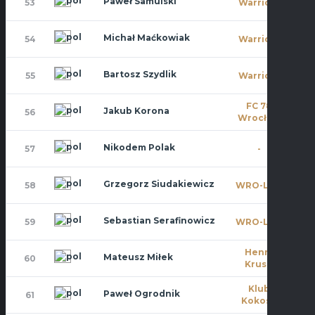
Paweł Samulski
53
Warriors
0
Michał Maćkowiak
54
Warriors
1
Bartosz Szydlik
55
Warriors
5
FC 78
Jakub Korona
56
0
Wrocław
Nikodem Polak
57
-
2
Grzegorz Siudakiewicz
58
WRO-LOT
5
Sebastian Serafinowicz
59
WRO-LOT
0
Henry
Mateusz Miłek
60
6
Kruse
Klub
Paweł Ogrodnik
61
0
Kokosa