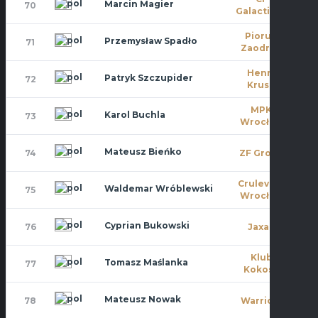
Marcin Magier
70
1
Galacticos
Piorun
Przemysław Spadło
71
0
Zaodrze
Henry
Patryk Szczupider
72
1
Kruse
MPK
Karol Buchla
73
10
Wrocław
Mateusz Bieńko
74
ZF Group
0
Crulevsca
Waldemar Wróblewski
75
11
Wrocław
Cyprian Bukowski
76
Jaxan
0
Klub
Tomasz Maślanka
77
0
Kokosa
Mateusz Nowak
78
Warriors
1