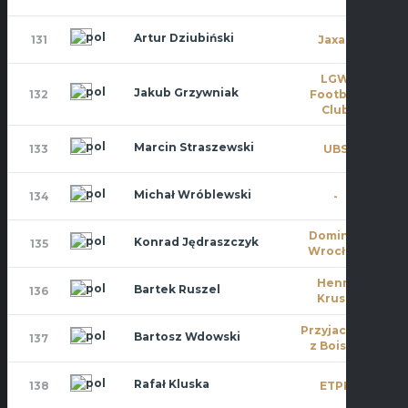
Artur Dziubiński
131
Jaxan
0
LGW
Jakub Grzywniak
132
Football
0
Club
Marcin Straszewski
133
UBS
0
Michał Wróblewski
134
-
11
Dominat
Konrad Jędraszczyk
135
4
Wrocław
Henry
Bartek Ruszel
136
10
Kruse
Przyjaciele
Bartosz Wdowski
137
7
z Boiska
Rafał Kluska
138
ETPK
0