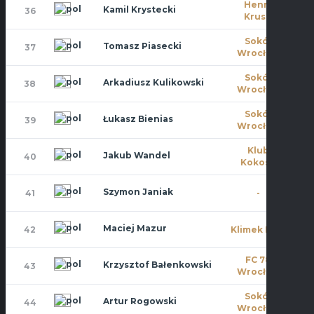
Henry
Kamil Krystecki
36
0
Kruse
Sokół
Tomasz Piasecki
37
0
Wrocław
Sokół
Arkadiusz Kulikowski
38
0
Wrocław
Sokół
Łukasz Bienias
39
0
Wrocław
Klub
Jakub Wandel
40
0
Kokosa
Szymon Janiak
41
-
2
Maciej Mazur
42
Klimek PRO
0
FC 78
Krzysztof Bałenkowski
43
0
Wrocław
Sokół
Artur Rogowski
44
1
Wrocław