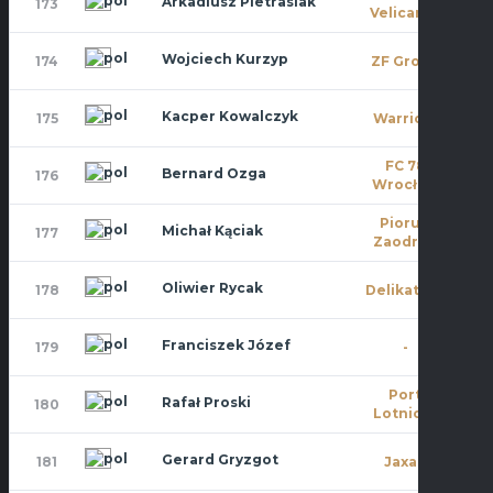
Arkadiusz Pietrasiak
173
0
Velicante
Wojciech Kurzyp
174
ZF Group
0
Kacper Kowalczyk
175
Warriors
10
FC 78
Bernard Ozga
176
0
Wrocław
Piorun
Michał Kąciak
177
0
Zaodrze
Oliwier Rycak
178
Delikatesy
8
Franciszek Józef
179
-
0
Port
Rafał Proski
180
1
Lotniczy
Gerard Gryzgot
181
Jaxan
0