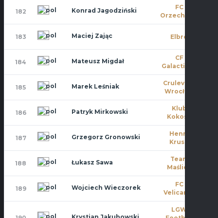
FC
Konrad Jagodziński
182
0
Orzechowa
Maciej Zając
183
Elbro
0
CF
Mateusz Migdał
184
3
Galacticos
Crulevsca
Marek Leśniak
185
4
Wrocław
Klub
Patryk Mirkowski
186
0
Kokosa
Henry
Grzegorz Gronowski
187
2
Kruse
Team
Łukasz Sawa
188
0
Maślice
FC
Wojciech Wieczorek
189
0
Velicante
LGW
Krystian Jakubowski
190
Football
0