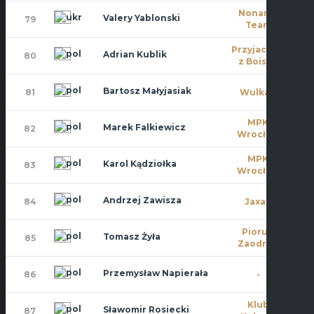
Noname
Valery Yablonski
79
10
Team
Przyjaciele
Adrian Kublik
80
6
z Boiska
Bartosz Małyjasiak
81
Wulkan
0
MPK
Marek Falkiewicz
82
11
Wrocław
MPK
Karol Kądziołka
83
4
Wrocław
Andrzej Zawisza
84
Jaxan
0
Piorun
Tomasz Żyła
85
0
Zaodrze
Przemysław Napierała
86
-
6
Klub
Sławomir Rosiecki
87
0