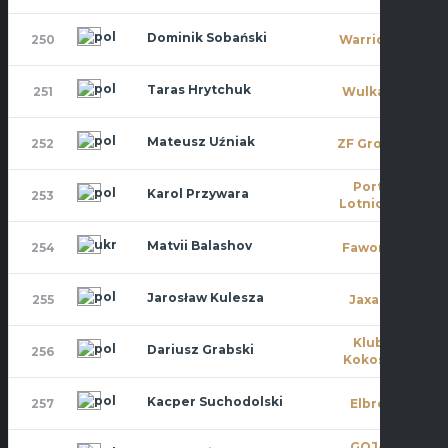
Dominik Sobański
250
Warriors
6
Taras Hrytchuk
251
Wulkan
0
Mateusz Uźniak
252
ZF Group
0
Port
Karol Przywara
253
4
Lotniczy
Matvii Balashov
254
Faworit
0
Jarosław Kulesza
255
Jaxan
0
Klub
Dariusz Grabski
256
0
Kokosa
Kacper Suchodolski
257
Elbro
0
GOJA