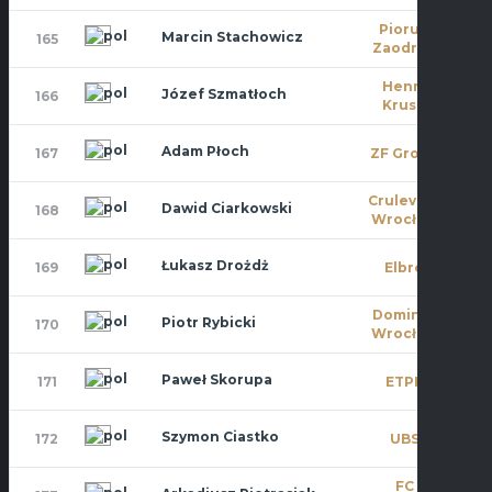
Piorun
Marcin Stachowicz
165
0
Zaodrze
Henry
Józef Szmatłoch
166
4
Kruse
Adam Płoch
167
ZF Group
0
Crulevsca
Dawid Ciarkowski
168
9
Wrocław
Łukasz Drożdż
169
Elbro
0
Dominat
Piotr Rybicki
170
10
Wrocław
Paweł Skorupa
171
ETPK
0
Szymon Ciastko
172
UBS
0
FC