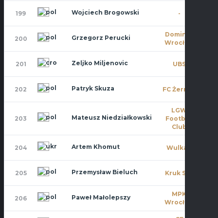
Wojciech Brogowski
199
-
0
Dominat
Grzegorz Perucki
200
7
Wrocław
Zeljko Miljenovic
201
UBS
0
Patryk Skuza
202
FC Żerniki
0
LGW
Mateusz Niedziałkowski
203
Football
0
Club
Artem Khomut
204
Wulkan
0
Przemysław Bieluch
205
Kruk S.A.
0
MPK
Paweł Małolepszy
206
2
Wrocław