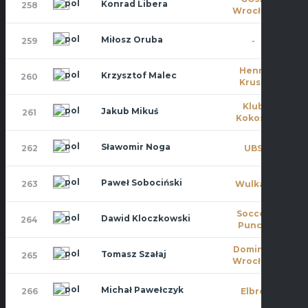
Konrad Libera
258
0
Wrocław
Miłosz Oruba
259
-
3
Henry
Krzysztof Malec
260
3
Kruse
Klub
Jakub Mikuś
261
0
Kokosa
Sławomir Noga
262
UBS
0
Paweł Sobociński
263
Wulkan
0
Soccer
Dawid Kloczkowski
264
0
Punch
Dominat
Tomasz Szałaj
265
6
Wrocław
Michał Pawełczyk
266
Elbro
0