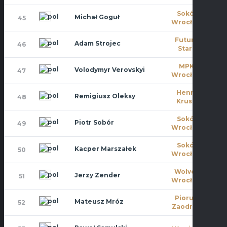
Sokół
Michał Goguł
45
0
Wrocław
Future
Adam Strojec
46
8
Stars
MPK
Volodymyr Verovskyi
47
9
Wrocław
Henry
Remigiusz Oleksy
48
0
Kruse
Sokół
Piotr Sobór
49
0
Wrocław
Sokół
Kacper Marszałek
50
0
Wrocław
Wolves
Jerzy Zender
51
0
Wrocław
Piorun
Mateusz Mróz
52
0
Zaodrze