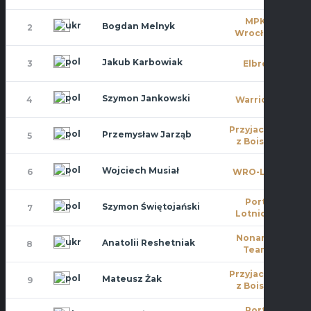
MPK
Bogdan Melnyk
2
10
Wrocław
Jakub Karbowiak
3
Elbro
11
Szymon Jankowski
4
Warriors
9
Przyjaciele
Przemysław Jarząb
5
11
z Boiska
Wojciech Musiał
6
WRO-LOT
4
Port
Szymon Świętojański
7
11
Lotniczy
Noname
Anatolii Reshetniak
8
11
Team
Przyjaciele
Mateusz Żak
9
10
z Boiska
Port