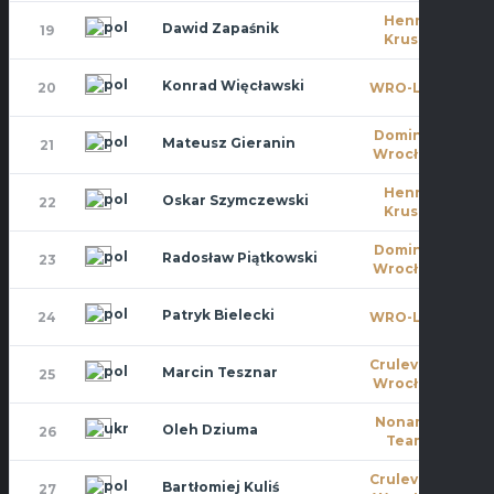
Henry
Dawid Zapaśnik
19
4
Kruse
Konrad Więcławski
20
WRO-LOT
10
Dominat
Mateusz Gieranin
21
5
Wrocław
Henry
Oskar Szymczewski
22
10
Kruse
Dominat
Radosław Piątkowski
23
10
Wrocław
Patryk Bielecki
24
WRO-LOT
8
Crulevsca
Marcin Tesznar
25
5
Wrocław
Noname
Oleh Dziuma
26
11
Team
Crulevsca
Bartłomiej Kuliś
27
4