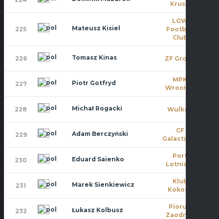
Kruse
LGW
Mateusz Kisiel
225
Football
0
Club
Tomasz Kinas
226
ZF Group
0
MPK
Piotr Gotfryd
227
6
Wrocław
Michał Rogacki
228
Wulkan
0
CF
Adam Berczyński
229
10
Galacticos
Port
Eduard Saienko
230
1
Lotniczy
Klub
Marek Sienkiewicz
231
0
Kokosa
Piorun
Łukasz Kolbusz
232
0
Zaodrze