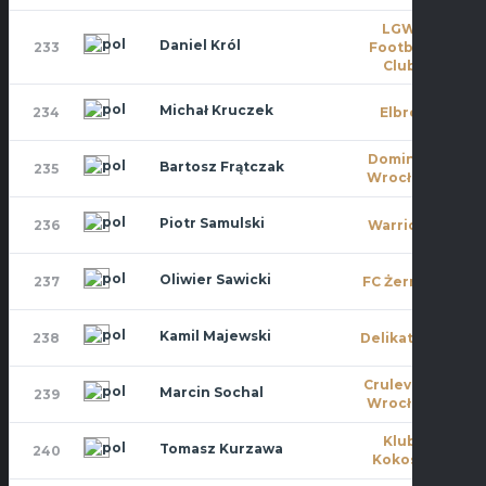
LGW
Daniel Król
233
Football
0
Club
Michał Kruczek
234
Elbro
0
Dominat
Bartosz Frątczak
235
1
Wrocław
Piotr Samulski
236
Warriors
5
Oliwier Sawicki
237
FC Żerniki
0
Kamil Majewski
238
Delikatesy
7
Crulevsca
Marcin Sochal
239
2
Wrocław
Klub
Tomasz Kurzawa
240
0
Kokosa