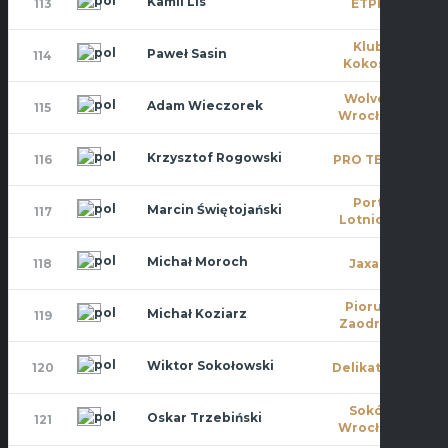
Kamil Lis
113
ETPK
0
Klub
Paweł Sasin
114
0
Kokosa
Wolves
Adam Wieczorek
115
0
Wrocław
Krzysztof Rogowski
116
PRO TEAM
5
Port
Marcin Świętojański
117
8
Lotniczy
Michał Moroch
118
Jaxan
0
Piorun
Michał Koziarz
119
0
Zaodrze
Wiktor Sokołowski
120
Delikatesy
11
Sokół
Oskar Trzebiński
121
11
Wrocław