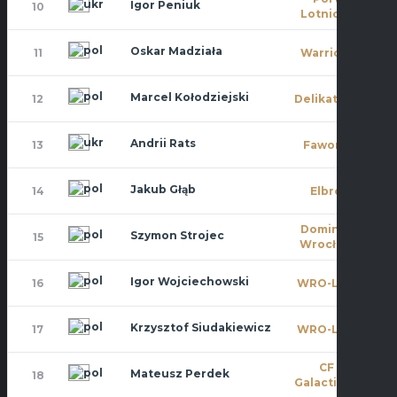
Igor Peniuk
10
11
Lotniczy
Oskar Madziała
11
Warriors
11
Marcel Kołodziejski
12
Delikatesy
10
Andrii Rats
13
Faworit
7
Jakub Głąb
14
Elbro
11
Dominat
Szymon Strojec
15
8
Wrocław
Igor Wojciechowski
16
WRO-LOT
8
Krzysztof Siudakiewicz
17
WRO-LOT
7
CF
Mateusz Perdek
18
9
Galacticos