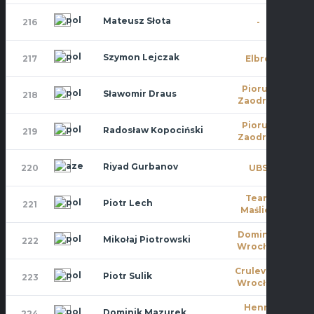
Mateusz Słota
216
-
8
Szymon Lejczak
217
Elbro
0
Piorun
Sławomir Draus
218
0
Zaodrze
Piorun
Radosław Kopociński
219
0
Zaodrze
Riyad Gurbanov
220
UBS
0
Team
Piotr Lech
221
0
Maślice
Dominat
Mikołaj Piotrowski
222
2
Wrocław
Crulevsca
Piotr Sulik
223
8
Wrocław
Henry
Dominik Mazurek
224
2