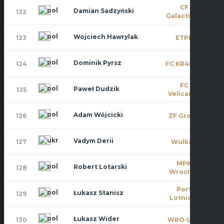
CF
Damian Sadzyński
122
6
Galacticos
Wojciech Hawrylak
123
ETPK
0
Dominik Pyrsz
124
FC KR4KEN
0
FC
Paweł Dudzik
125
0
Velicante
Adam Wójcicki
126
ZF Group
0
Vadym Derii
127
Wulkan
0
MPK
Robert Lotarski
128
9
Wrocław
Port
Łukasz Stanisz
129
0
Lotniczy
Łukasz Wider
130
WRO-LOT
9