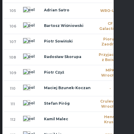
Adrian Satro
105
WRO-LOT
8
CF
Bartosz Wiśniowski
106
8
Galacticos
Piorun
Piotr Sowiński
107
0
Zaodrze
Przyjaciele
Radosław Skorupa
108
3
z Boiska
MPK
Piotr Czyż
109
5
Wrocław
Maciej Bzunek-Koczan
110
-
9
Crulevsca
Stefan Piróg
111
9
Wrocław
Henry
Kamil Malec
112
10
Kruse