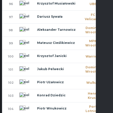
Krzysztof Musiałowski
96
UBS
0
FC
Dariusz Sywała
97
0
Velicante
Dominat
Aleksander Tarnowicz
98
9
Wrocław
MPK
Mateusz Cieślikiewicz
99
1
Wrocław
Krzysztof Janicki
100
Warriors
10
Dominat
Jakub Pelwecki
101
0
Wrocław
Piotr Użałowicz
102
Wulkan
0
Henry
Konrad Dziedzic
103
8
Kruse
Port
Piotr Wnukowicz
104
0
Lotniczy