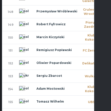
Galacticos
Crulevsca
Przemysław Wróblewski
148
9
Wrocław
Piorun
Robert Fąfrowicz
149
0
Zaodrze
Klub
Marcin Kiczyński
150
0
Kokosa
Remigiusz Popławski
151
FC Żerniki
0
Oliwier Popardowski
152
Delikatesy
3
Sergiu Zbarcot
153
Wulkan
0
Klub
Adam Mostowski
154
0
Kokosa
Tomasz Wilhelm
155
UBS
0