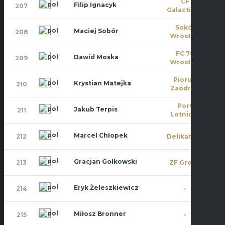
CF
Filip Ignacyk
207
7
Galacticos
Sokół
Maciej Sobór
208
6
Wrocław
FC 78
Dawid Moska
209
0
Wrocław
Piorun
Krystian Matejka
210
0
Zaodrze
Port
Jakub Terpis
211
3
Lotniczy
Marcel Chłopek
212
Delikatesy
10
Gracjan Gołkowski
213
ZF Group
0
Eryk Żeleszkiewicz
214
-
0
Miłosz Bronner
215
-
1