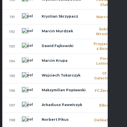
Club
Krystian Skrzypacz
191
Warriors
0
Sokół
Marcin Murdzek
192
7
Wrocław
Przyjaciele
Dawid Fajkowski
193
7
z Boiska
Port
Marcin Krupa
194
7
Lotniczy
CF
Wojciech Tokarczyk
195
10
Galacticos
Maksymilian Popławski
196
FC Żerniki
0
Arkadiusz Pawełczyk
197
Elbro
0
Norbert Pikus
198
Delikatesy
7