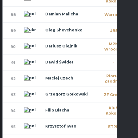
Kokosa
Damian Malicha
88
Warriors
10
Oleg Shevchenko
89
UBS
0
MPK
Dariusz Olejnik
90
1
Wrocław
Dawid Świder
91
-
0
Piorun
Maciej Czech
92
0
Zaodrze
Grzegorz Gołkowski
93
ZF Group
0
Klub
Filip Blacha
94
0
Kokosa
Krzysztof Iwan
95
ETPK
0