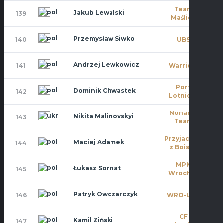
Team
Jakub Lewalski
139
0
Maślice
Przemysław Siwko
140
UBS
0
Andrzej Lewkowicz
141
Warriors
11
Port
Dominik Chwastek
142
8
Lotniczy
Noname
Nikita Malinovskyi
143
10
Team
Przyjaciele
Maciej Adamek
144
8
z Boiska
MPK
Łukasz Sornat
145
9
Wrocław
Patryk Owczarczyk
146
WRO-LOT
4
CF
Kamil Ziński
147
11