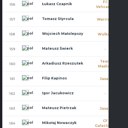
FC
Łukasz Czapnik
156
0
Velicante
Tomasz Styrcula
157
Warriors
9
Wojciech Małolepszy
158
Wulkan
0
Mateusz Świerk
159
-
10
Team
Arkadiusz Rzeszutek
160
0
Maślice
Filip Kapinos
161
Jaxan
0
Igor Jacukowicz
162
-
0
Mateusz Pietrzak
163
Jaxan
0
CF
Mikołaj Nowaczyk
164
10
Galacticos