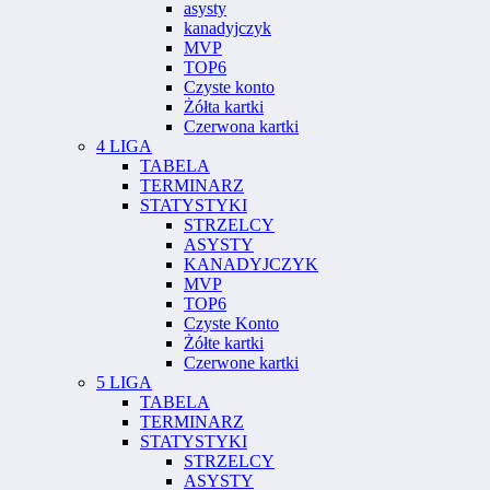
asysty
kanadyjczyk
MVP
TOP6
Czyste konto
Żółta kartki
Czerwona kartki
4 LIGA
TABELA
TERMINARZ
STATYSTYKI
STRZELCY
ASYSTY
KANADYJCZYK
MVP
TOP6
Czyste Konto
Żółte kartki
Czerwone kartki
5 LIGA
TABELA
TERMINARZ
STATYSTYKI
STRZELCY
ASYSTY