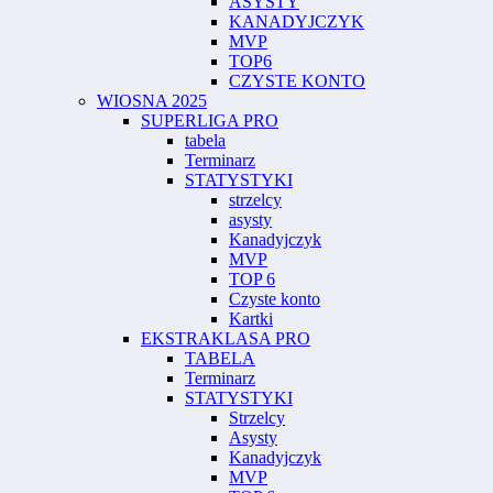
ASYSTY
KANADYJCZYK
MVP
TOP6
CZYSTE KONTO
WIOSNA 2025
SUPERLIGA PRO
tabela
Terminarz
STATYSTYKI
strzelcy
asysty
Kanadyjczyk
MVP
TOP 6
Czyste konto
Kartki
EKSTRAKLASA PRO
TABELA
Terminarz
STATYSTYKI
Strzelcy
Asysty
Kanadyjczyk
MVP