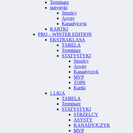
Terminarz
statystyki
Strzelcy
Asysty
Kanadyjczyk
KARTKI
PRO – WINTER EDITION
EKSTRAKLASA
TABELA
Terminarz
STATYSTYKI
Strzelcy
Asysty
Kanadyjczyk
MVP
TOP6
Kartki
1 LIGA
TABELA
Terminarz
STATYSTYKI
STRZELCY
ASYSTY
KANADYJCZYK
MVP