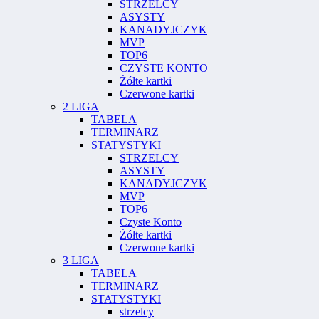
STRZELCY
ASYSTY
KANADYJCZYK
MVP
TOP6
CZYSTE KONTO
Żółte kartki
Czerwone kartki
2 LIGA
TABELA
TERMINARZ
STATYSTYKI
STRZELCY
ASYSTY
KANADYJCZYK
MVP
TOP6
Czyste Konto
Żółte kartki
Czerwone kartki
3 LIGA
TABELA
TERMINARZ
STATYSTYKI
strzelcy