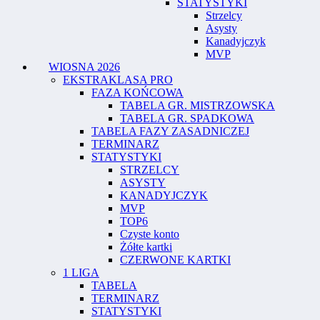
STATYSTYKI
Strzelcy
Asysty
Kanadyjczyk
MVP
WIOSNA 2026
EKSTRAKLASA PRO
FAZA KOŃCOWA
TABELA GR. MISTRZOWSKA
TABELA GR. SPADKOWA
TABELA FAZY ZASADNICZEJ
TERMINARZ
STATYSTYKI
STRZELCY
ASYSTY
KANADYJCZYK
MVP
TOP6
Czyste konto
Żółte kartki
CZERWONE KARTKI
1 LIGA
TABELA
TERMINARZ
STATYSTYKI