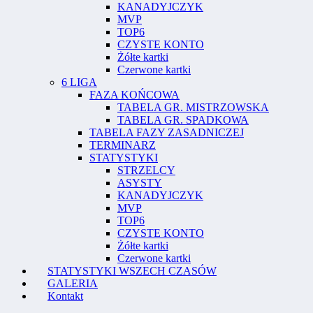
KANADYJCZYK
MVP
TOP6
CZYSTE KONTO
Żółte kartki
Czerwone kartki
6 LIGA
FAZA KOŃCOWA
TABELA GR. MISTRZOWSKA
TABELA GR. SPADKOWA
TABELA FAZY ZASADNICZEJ
TERMINARZ
STATYSTYKI
STRZELCY
ASYSTY
KANADYJCZYK
MVP
TOP6
CZYSTE KONTO
Żółte kartki
Czerwone kartki
STATYSTYKI WSZECH CZASÓW
GALERIA
Kontakt