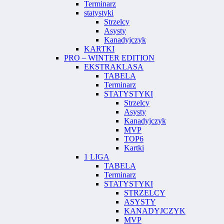
Terminarz
statystyki
Strzelcy
Asysty
Kanadyjczyk
KARTKI
PRO – WINTER EDITION
EKSTRAKLASA
TABELA
Terminarz
STATYSTYKI
Strzelcy
Asysty
Kanadyjczyk
MVP
TOP6
Kartki
1 LIGA
TABELA
Terminarz
STATYSTYKI
STRZELCY
ASYSTY
KANADYJCZYK
MVP