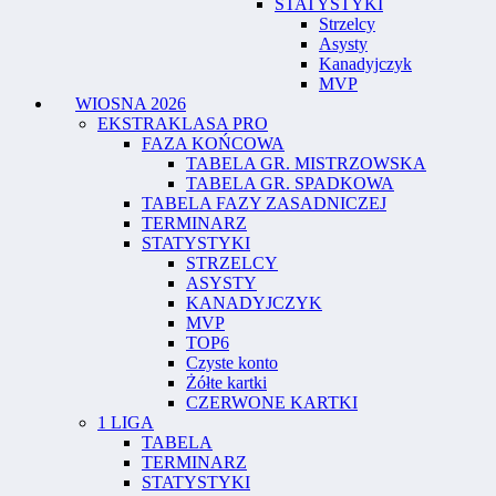
STATYSTYKI
Strzelcy
Asysty
Kanadyjczyk
MVP
WIOSNA 2026
EKSTRAKLASA PRO
FAZA KOŃCOWA
TABELA GR. MISTRZOWSKA
TABELA GR. SPADKOWA
TABELA FAZY ZASADNICZEJ
TERMINARZ
STATYSTYKI
STRZELCY
ASYSTY
KANADYJCZYK
MVP
TOP6
Czyste konto
Żółte kartki
CZERWONE KARTKI
1 LIGA
TABELA
TERMINARZ
STATYSTYKI