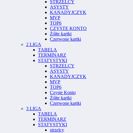
STRZELCY
ASYSTY
KANADYJCZYK
MVP
TOP6
CZYSTE KONTO
Żółte kartki
Czerwone kartki
2 LIGA
TABELA
TERMINARZ
STATYSTYKI
STRZELCY
ASYSTY
KANADYJCZYK
MVP
TOP6
Czyste Konto
Żółte kartki
Czerwone kartki
3 LIGA
TABELA
TERMINARZ
STATYSTYKI
strzelcy