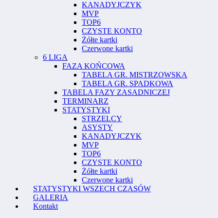
KANADYJCZYK
MVP
TOP6
CZYSTE KONTO
Żółte kartki
Czerwone kartki
6 LIGA
FAZA KOŃCOWA
TABELA GR. MISTRZOWSKA
TABELA GR. SPADKOWA
TABELA FAZY ZASADNICZEJ
TERMINARZ
STATYSTYKI
STRZELCY
ASYSTY
KANADYJCZYK
MVP
TOP6
CZYSTE KONTO
Żółte kartki
Czerwone kartki
STATYSTYKI WSZECH CZASÓW
GALERIA
Kontakt