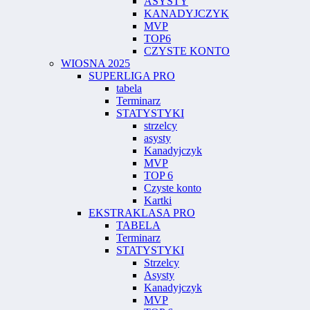
ASYSTY
KANADYJCZYK
MVP
TOP6
CZYSTE KONTO
WIOSNA 2025
SUPERLIGA PRO
tabela
Terminarz
STATYSTYKI
strzelcy
asysty
Kanadyjczyk
MVP
TOP 6
Czyste konto
Kartki
EKSTRAKLASA PRO
TABELA
Terminarz
STATYSTYKI
Strzelcy
Asysty
Kanadyjczyk
MVP