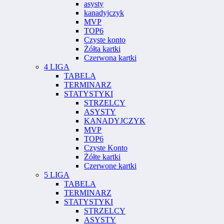
asysty
kanadyjczyk
MVP
TOP6
Czyste konto
Żółta kartki
Czerwona kartki
4 LIGA
TABELA
TERMINARZ
STATYSTYKI
STRZELCY
ASYSTY
KANADYJCZYK
MVP
TOP6
Czyste Konto
Żółte kartki
Czerwone kartki
5 LIGA
TABELA
TERMINARZ
STATYSTYKI
STRZELCY
ASYSTY