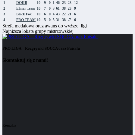
1
DOIIB
10
9
0
1
46
23
23
12
2
Elmar Team
10
7
0
3
61
38
23
9
3
Black Fox
10
6
0
4
43
22
21
6
4
PRO TEAM
10
5
0
5
31
38
-7
6
Strefa medalowa oraz awans do wyższej ligi
Najniższa lokata grupy mistrzowskiej
PRO LIGA – Rozgrywki SOCCA oraz Futsalu
Skontaktuj się z nami!
Kontakt: