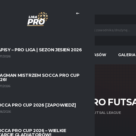
KNIJ TUTAJ, BY DOWIEDZIEĆ SIĘ WIĘCEJ!
PISY – PRO LIGA | SEZON JESIEŃ 2026
WIOSNA 2026
STATYSTYKI WSZECH CZASÓW
GALERIA
07/2026
LAGMAN MISTRZEM SOCCA PRO CUP
26!
07/2026
ACJA STRZELCÓW: PRO FUTS
CCA PRO CUP 2026 [ZAPOWIEDŹ]
06/2026
HOME
KLASYFIKACJA STRZELCÓW: PRO FUTSAL LEAGUE
CCA PRO CUP 2026 – WIELKIE
TARCIE GLADIATORÓW!