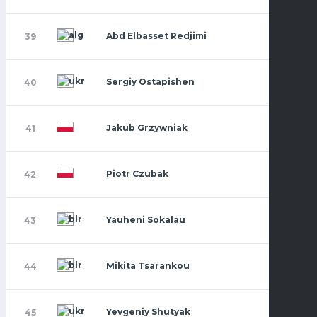
Abd Elbasset Redjimi
39
Sergiy Ostapishen
40
Jakub Grzywniak
41
Piotr Czubak
42
Yauheni Sokalau
43
Mikita Tsarankou
44
Yevgeniy Shutyak
45