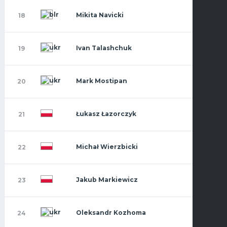
Mikita Navicki
18
Ivan Talashchuk
19
Mark Mostipan
20
Łukasz Łazorczyk
21
Michał Wierzbicki
22
Jakub Markiewicz
23
Oleksandr Kozhoma
24