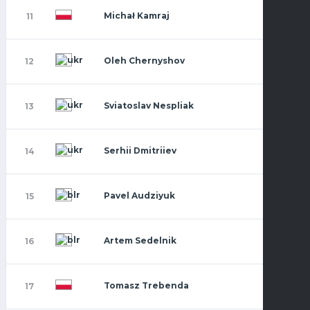
Michał Kamraj
11
Oleh Chernyshov
12
Sviatoslav Nespliak
13
Serhii Dmitriiev
14
Pavel Audziyuk
15
Artem Sedelnik
16
Tomasz Trebenda
17