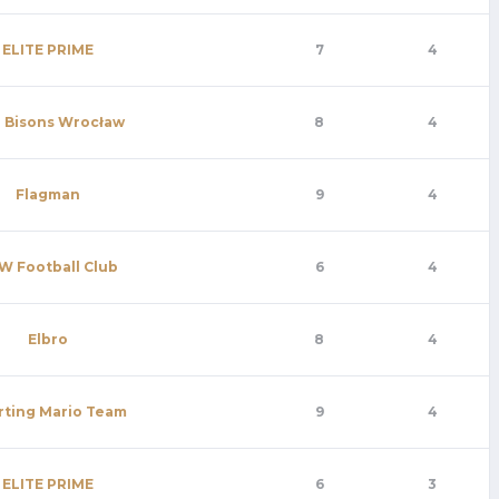
ELITE PRIME
7
4
 Bisons Wrocław
8
4
Flagman
9
4
W Football Club
6
4
Elbro
8
4
rting Mario Team
9
4
ELITE PRIME
6
3