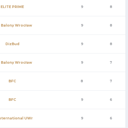
ELITE PRIME
9
8
 Balony Wrocław
9
8
DizBud
9
8
 Balony Wrocław
9
7
BFC
8
7
BFC
9
6
nternational UWr
9
6