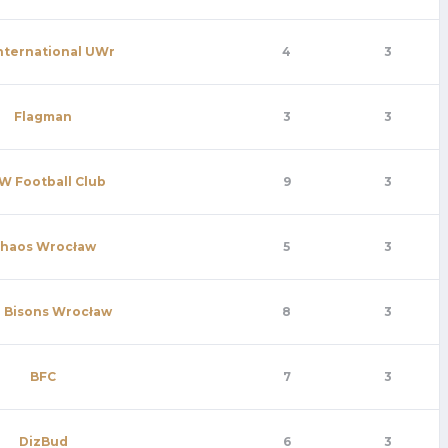
nternational UWr
4
3
Flagman
3
3
W Football Club
9
3
haos Wrocław
5
3
 Bisons Wrocław
8
3
BFC
7
3
DizBud
6
3