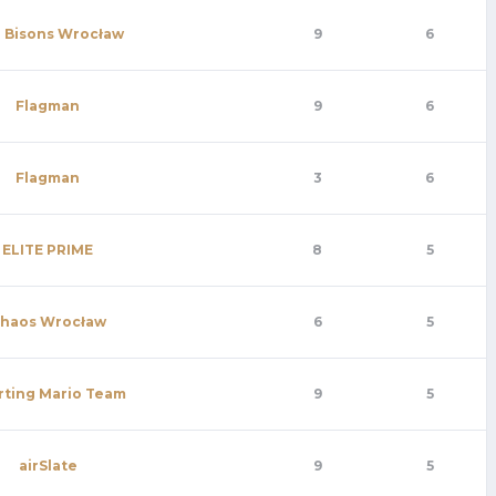
 Bisons Wrocław
9
6
Flagman
9
6
Flagman
3
6
ELITE PRIME
8
5
haos Wrocław
6
5
rting Mario Team
9
5
airSlate
9
5