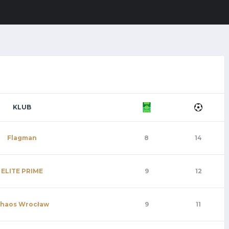
KLUB
Flagman
8
14
ELITE PRIME
9
12
haos Wrocław
9
11