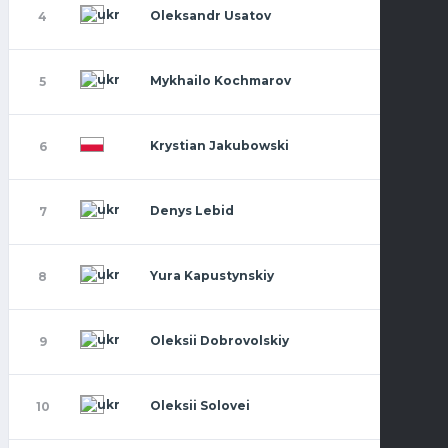
Oleksandr Usatov
4
Mykhailo Kochmarov
5
Krystian Jakubowski
6
Denys Lebid
7
Yura Kapustynskiy
8
Oleksii Dobrovolskiy
9
Oleksii Solovei
10