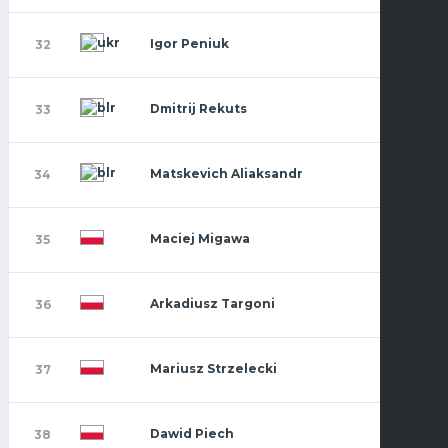
Igor Peniuk
32
Dmitrij Rekuts
33
Matskevich Aliaksandr
34
Maciej Migawa
35
Arkadiusz Targoni
36
Mariusz Strzelecki
37
Dawid Piech
38