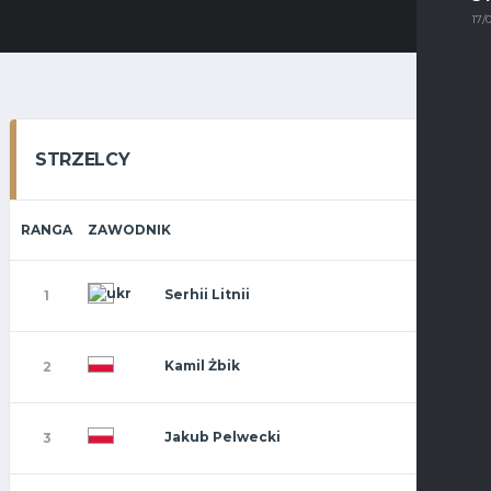
17/
STRZELCY
RANGA
ZAWODNIK
Serhii Litnii
1
Kamil Żbik
2
Jakub Pelwecki
3