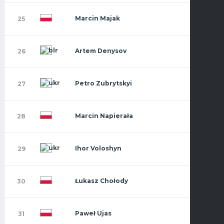
Marcin Majak
25
Artem Denysov
26
Petro Zubrytskyi
27
Marcin Napierała
28
Ihor Voloshyn
29
Łukasz Chołody
30
Paweł Ujas
31