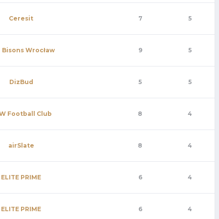
Ceresit
7
5
 Bisons Wrocław
9
5
DizBud
5
5
W Football Club
8
4
airSlate
8
4
ELITE PRIME
6
4
ELITE PRIME
6
4