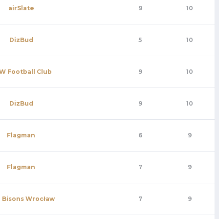
airSlate
9
10
DizBud
5
10
W Football Club
9
10
DizBud
9
10
Flagman
6
9
Flagman
7
9
 Bisons Wrocław
7
9