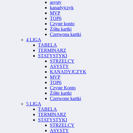
asysty
kanadyjczyk
MVP
TOP6
Czyste konto
Żółta kartki
Czerwona kartki
4 LIGA
TABELA
TERMINARZ
STATYSTYKI
STRZELCY
ASYSTY
KANADYJCZYK
MVP
TOP6
Czyste Konto
Żółte kartki
Czerwone kartki
5 LIGA
TABELA
TERMINARZ
STATYSTYKI
STRZELCY
ASYSTY