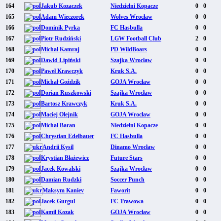
164
Jakub Kozaczek
Niedzielni Kopacze
0
0
165
Adam Wieczorek
Wolves Wrocław
0
0
166
Dominik Pyrka
FC Hasbulla
0
0
167
Piotr Rudziński
LGW Football Club
2
0
168
Michał Kamraj
PD WildBoars
0
0
169
Dawid Lipiński
Szajka Wrocław
0
0
170
Paweł Krawczyk
Kruk S.A.
0
0
171
Michał Goździk
GOJA Wrocław
0
0
172
Dorian Ruszkowski
Szajka Wrocław
0
0
173
Bartosz Krawczyk
Kruk S.A.
0
0
174
Maciej Olejnik
GOJA Wrocław
0
0
175
Michał Baran
Niedzielni Kopacze
0
0
176
Chrystian Edelbauer
FC Hasbulla
0
0
177
Andrii Kysil
Dinamo Wrocław
0
0
178
Krystian Błażewicz
Future Stars
0
0
179
Jacek Kowalski
Szajka Wrocław
0
0
180
Damian Rudzki
Soccer Punch
0
0
181
Maksym Kaniev
Faworit
0
0
182
Jacek Gurgul
FC Trawowa
0
0
183
Kamil Kozak
GOJA Wrocław
0
0