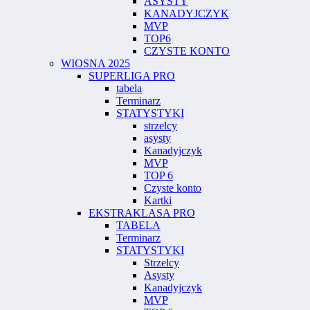
ASYSTY
KANADYJCZYK
MVP
TOP6
CZYSTE KONTO
WIOSNA 2025
SUPERLIGA PRO
tabela
Terminarz
STATYSTYKI
strzelcy
asysty
Kanadyjczyk
MVP
TOP 6
Czyste konto
Kartki
EKSTRAKLASA PRO
TABELA
Terminarz
STATYSTYKI
Strzelcy
Asysty
Kanadyjczyk
MVP