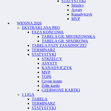
STATYSTYKI
Strzelcy
Asysty
Kanadyjczyk
MVP
WIOSNA 2026
EKSTRAKLASA PRO
FAZA KOŃCOWA
TABELA GR. MISTRZOWSKA
TABELA GR. SPADKOWA
TABELA FAZY ZASADNICZEJ
TERMINARZ
STATYSTYKI
STRZELCY
ASYSTY
KANADYJCZYK
MVP
TOP6
Czyste konto
Żółte kartki
CZERWONE KARTKI
1 LIGA
TABELA
TERMINARZ
STATYSTYKI