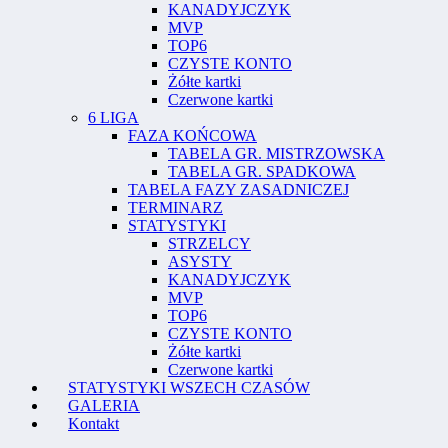
KANADYJCZYK
MVP
TOP6
CZYSTE KONTO
Żółte kartki
Czerwone kartki
6 LIGA
FAZA KOŃCOWA
TABELA GR. MISTRZOWSKA
TABELA GR. SPADKOWA
TABELA FAZY ZASADNICZEJ
TERMINARZ
STATYSTYKI
STRZELCY
ASYSTY
KANADYJCZYK
MVP
TOP6
CZYSTE KONTO
Żółte kartki
Czerwone kartki
STATYSTYKI WSZECH CZASÓW
GALERIA
Kontakt