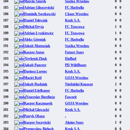
184
Marcin Szurek
Szajka Wrocław
0
0
185
Adrian Gliszczyński
FC Hasbulla
0
0
186
Dominik Sączkowski
Chaos Wrocław
0
0
187
Daniel Tełewiak
Kruk S.A.
0
0
188
Michał Dryja
FC Trawowa
1
0
189
Adrian Łyszkiewicz
FC Trawowa
1
0
190
Aleks Górniak
FC Hasbulla
0
0
191
Jakub Mateusiak
Szajka Wrocław
0
0
192
Kacper Antos
Future Stars
0
0
193
Yevhenii Zhuk
DizBud
0
0
194
Jakub Pancerz
PD WildBoars
0
0
195
Dariusz Lorenc
Kruk S.A.
0
0
196
Maciej Król
GOJA Wrocław
0
0
197
Jakub Rudziak
Niedzielni Kopacze
2
0
198
Daniel Edelbauer
FC Hasbulla
0
0
199
Veaceslav Burdiuja
Faworit
0
0
200
Kacper Kaczmarek
GOJA Wrocław
0
0
201
Michał Głowacki
Kruk S.A.
0
0
202
Patryk Obara
-
0
0
203
Kacper Soczyński
Alpine Stars
1
0
204
Przemysław Bieluch
Kruk S.A.
0
0