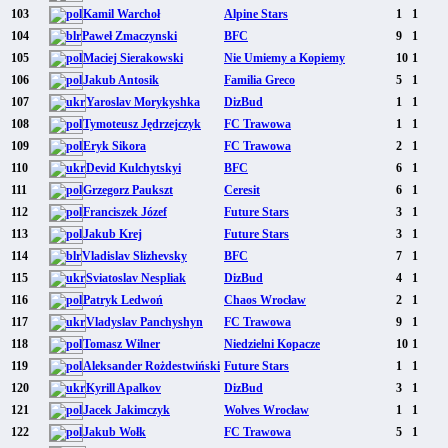
103
Kamil Warchoł
Alpine Stars
1
1
104
Paweł Zmaczynski
BFC
9
1
105
Maciej Sierakowski
Nie Umiemy a Kopiemy
10
1
106
Jakub Antosik
Familia Greco
5
1
107
Yaroslav Morykyshka
DizBud
1
1
108
Tymoteusz Jędrzejczyk
FC Trawowa
1
1
109
Eryk Sikora
FC Trawowa
2
1
110
Devid Kulchytskyi
BFC
6
1
111
Grzegorz Paukszt
Ceresit
6
1
112
Franciszek Józef
Future Stars
3
1
113
Jakub Krej
Future Stars
3
1
114
Vladislav Slizhevsky
BFC
7
1
115
Sviatoslav Nespliak
DizBud
4
1
116
Patryk Ledwoń
Chaos Wrocław
2
1
117
Vladyslav Panchyshyn
FC Trawowa
9
1
118
Tomasz Wilner
Niedzielni Kopacze
10
1
119
Aleksander Rożdestwiński
Future Stars
1
1
120
Kyrill Apalkov
DizBud
3
1
121
Jacek Jakimczyk
Wolves Wrocław
1
1
122
Jakub Wołk
FC Trawowa
5
1