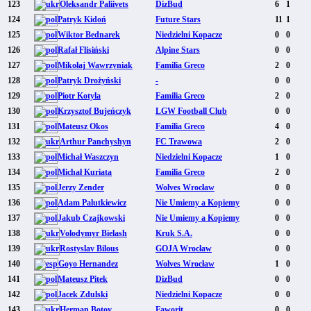
123
Oleksandr Paliivets
DizBud
6
1
124
Patryk Kidoń
Future Stars
11
1
125
Wiktor Bednarek
Niedzielni Kopacze
0
0
126
Rafał Flisiński
Alpine Stars
0
0
127
Mikołaj Wawrzyniak
Familia Greco
2
0
128
Patryk Drożyński
-
0
0
129
Piotr Kotyla
Familia Greco
2
0
130
Krzysztof Bujeńczyk
LGW Football Club
0
0
131
Mateusz Okos
Familia Greco
4
0
132
Arthur Panchyshyn
FC Trawowa
2
0
133
Michał Waszczyn
Niedzielni Kopacze
1
0
134
Michał Kuriata
Familia Greco
2
0
135
Jerzy Zender
Wolves Wrocław
0
0
136
Adam Palutkiewicz
Nie Umiemy a Kopiemy
0
0
137
Jakub Czajkowski
Nie Umiemy a Kopiemy
0
0
138
Volodymyr Bielash
Kruk S.A.
0
0
139
Rostyslav Bilous
GOJA Wrocław
0
0
140
Goyo Hernandez
Wolves Wrocław
1
0
141
Mateusz Pitek
DizBud
0
0
142
Jacek Zdulski
Niedzielni Kopacze
0
0
143
Herman Botov
Faworit
0
0