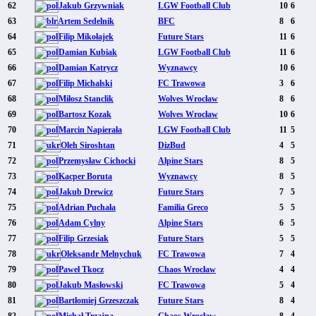
62
Jakub Grzywniak
LGW Football Club
10
6
63
Artem Sedelnik
BFC
8
6
64
Filip Mikołajek
Future Stars
11
6
65
Damian Kubiak
LGW Football Club
11
6
66
Damian Katrycz
Wyznawcy
10
6
67
Filip Michalski
FC Trawowa
3
6
68
Miłosz Stanclik
Wolves Wrocław
8
6
69
Bartosz Kozak
Wolves Wrocław
10
6
70
Marcin Napierała
LGW Football Club
11
5
71
Oleh Siroshtan
DizBud
4
5
72
Przemysław Cichocki
Alpine Stars
8
5
73
Kacper Boruta
Wyznawcy
8
5
74
Jakub Drewicz
Future Stars
7
5
75
Adrian Puchała
Familia Greco
5
5
76
Adam Cylny
Alpine Stars
6
5
77
Filip Grzesiak
Future Stars
5
5
78
Oleksandr Melnychuk
FC Trawowa
7
4
79
Paweł Tkocz
Chaos Wrocław
4
4
80
Jakub Masłowski
FC Trawowa
5
4
81
Bartłomiej Grzeszczak
Future Stars
8
4
82
Michał Trzajna
Chaos Wrocław
8
4