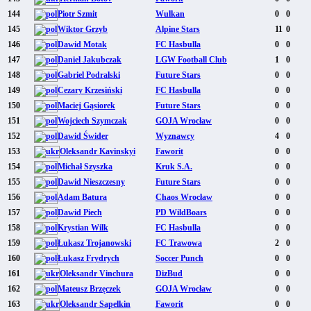
144
Piotr Szmit
Wulkan
0
0
145
Wiktor Grzyb
Alpine Stars
11
0
146
Dawid Motak
FC Hasbulla
0
0
147
Daniel Jakubczak
LGW Football Club
1
0
148
Gabriel Podralski
Future Stars
0
0
149
Cezary Krzesiński
FC Hasbulla
0
0
150
Maciej Gąsiorek
Future Stars
0
0
151
Wojciech Szymczak
GOJA Wrocław
0
0
152
Dawid Świder
Wyznawcy
4
0
153
Oleksandr Kavinskyi
Faworit
0
0
154
Michał Szyszka
Kruk S.A.
0
0
155
Dawid Nieszczesny
Future Stars
0
0
156
Adam Batura
Chaos Wrocław
0
0
157
Dawid Piech
PD WildBoars
0
0
158
Krystian Wilk
FC Hasbulla
0
0
159
Łukasz Trojanowski
FC Trawowa
2
0
160
Łukasz Frydrych
Soccer Punch
0
0
161
Oleksandr Vinchura
DizBud
0
0
162
Mateusz Brzęczek
GOJA Wrocław
0
0
163
Oleksandr Sapelkin
Faworit
0
0