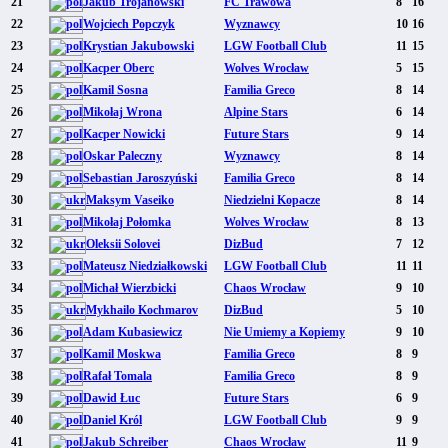
21
Jakub Trojanowski
FC Trawowa
8
16
22
Wojciech Popczyk
Wyznawcy
10
16
23
Krystian Jakubowski
LGW Football Club
11
15
24
Kacper Oberc
Wolves Wrocław
5
15
25
Kamil Sosna
Familia Greco
8
14
26
Mikołaj Wrona
Alpine Stars
6
14
27
Kacper Nowicki
Future Stars
9
14
28
Oskar Paleczny
Wyznawcy
8
14
29
Sebastian Jaroszyński
Familia Greco
8
14
30
Maksym Vaseiko
Niedzielni Kopacze
8
14
31
Mikołaj Połomka
Wolves Wrocław
8
13
32
Oleksii Solovei
DizBud
7
12
33
Mateusz Niedziałkowski
LGW Football Club
11
11
34
Michał Wierzbicki
Chaos Wrocław
9
10
35
Mykhailo Kochmarov
DizBud
5
10
36
Adam Kubasiewicz
Nie Umiemy a Kopiemy
9
10
37
Kamil Moskwa
Familia Greco
8
9
38
Rafał Tomala
Familia Greco
8
9
39
Dawid Łuc
Future Stars
6
9
40
Daniel Król
LGW Football Club
9
9
41
Jakub Schreiber
Chaos Wrocław
11
9