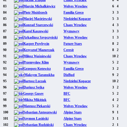
83
Marcin Michalkiewicz
Wolves Wrocław
6
4
84
Piotr Możdrzech
Familia Greco
3
3
85
Maciej Maciejewski
Niedzielni Kopacze
5
3
86
Konrad Starczewski
Chaos Wrocław
4
3
87
Karol Kaszowski
Wyznawcy
3
3
88
Arkadiusz Szypczyński
Wolves Wrocław
1
3
89
Kacper Przybycin
Future Stars
8
2
90
Krzysztof Mazurczak
Ceresit
8
2
91
Miłosz Waśniewski
Chaos Wrocław
10
2
92
Przemysław Klim
Wyznawcy
5
2
93
Grzegorz Kotowicz
Familia Greco
3
2
94
Maksym Taranukha
DizBud
9
2
95
Bartosz Łuczak
Niedzielni Kopacze
10
2
96
Dariusz Sojka
Wolves Wrocław
3
2
97
Georgy Gusev
BFC
5
2
98
Mikita Mikitiuk
BFC
4
2
99
Mateusz Piekarski
Wolves Wrocław
5
2
100
Sebastian Antoszewski
Alpine Stars
9
1
101
Szymon Łasiński
Alpine Stars
3
1
102
Sebastian Rudziński
Chaos Wrocław
2
1