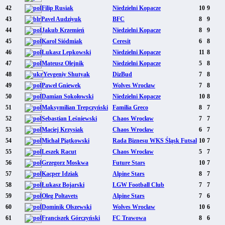
42
Filip Rusiak
Niedzielni Kopacze
10
9
43
Pavel Audziyuk
BFC
8
9
44
Jakub Krzemień
Niedzielni Kopacze
8
9
45
Karol Siódmiak
Ceresit
6
8
46
Łukasz Lepkowski
Niedzielni Kopacze
11
8
47
Mateusz Olejnik
Niedzielni Kopacze
5
8
48
Yevgeniy Shutyak
DizBud
7
8
49
Paweł Gniewek
Wolves Wrocław
7
8
50
Damian Sokołowski
Niedzielni Kopacze
10
8
51
Maksymilian Trepczyński
Familia Greco
8
7
52
Sebastian Leśniewski
Chaos Wrocław
7
7
53
Maciej Krzysiak
Chaos Wrocław
6
7
54
Michał Piątkowski
Rada Biznesu WKS Śląsk Futsal
10
7
55
Leszek Racut
Chaos Wrocław
5
7
56
Grzegorz Moskwa
Future Stars
10
7
57
Kacper Idziak
Alpine Stars
8
7
58
Łukasz Bojarski
LGW Football Club
7
7
59
Oleg Poltavets
Alpine Stars
7
6
60
Dominik Olszewski
Wolves Wrocław
10
6
61
Franciszek Górczyński
FC Trawowa
8
6