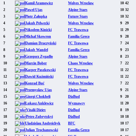
1
Kamil Aramowicz
Wolves Wrocław
10
42
2
Paweł Ujas
Alpine Stars
10
32
3
Piotr Załupka
Future Stars
10
32
4
Jakub Pelwecki
Wolves Wrocław
9
29
5
Nikodem Kinicki
FC Trawowa
11
29
6
Michał Skowron
Familia Greco
9
28
7
Damian Draczyński
FC Trawowa
7
24
8
Jakub Wandel
Familia Greco
9
23
9
Grzegorz Zygadło
Alpine Stars
8
23
10
Marcin Bober
Chaos Wrocław
7
22
11
Kacper Paszkowski
FC Trawowa
11
22
12
Dawid Kuźmiński
FC Trawowa
11
22
13
Konrad Buć
Wolves Wrocław
7
22
14
Przemysław Ujas
Alpine Stars
9
21
15
Giorgi Chokheli
DizBud
9
20
16
Łukasz Anklewicz
Wyznawcy
11
20
17
Vitalii Dieiev
DizBud
8
19
18
Petro Zubrytskyi
DizBud
10
18
19
Uladzislau Andreichyk
BFC
10
17
20
Julian Trochanowski
Familia Greco
10
17