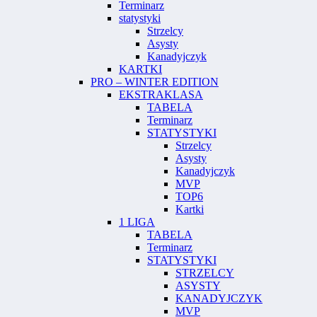
Terminarz
statystyki
Strzelcy
Asysty
Kanadyjczyk
KARTKI
PRO – WINTER EDITION
EKSTRAKLASA
TABELA
Terminarz
STATYSTYKI
Strzelcy
Asysty
Kanadyjczyk
MVP
TOP6
Kartki
1 LIGA
TABELA
Terminarz
STATYSTYKI
STRZELCY
ASYSTY
KANADYJCZYK
MVP