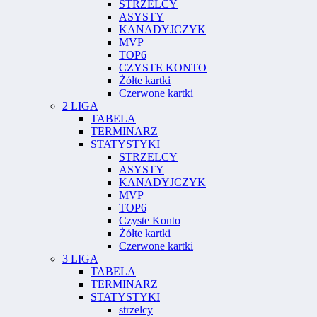
STRZELCY
ASYSTY
KANADYJCZYK
MVP
TOP6
CZYSTE KONTO
Żółte kartki
Czerwone kartki
2 LIGA
TABELA
TERMINARZ
STATYSTYKI
STRZELCY
ASYSTY
KANADYJCZYK
MVP
TOP6
Czyste Konto
Żółte kartki
Czerwone kartki
3 LIGA
TABELA
TERMINARZ
STATYSTYKI
strzelcy