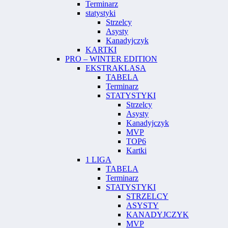
Terminarz
statystyki
Strzelcy
Asysty
Kanadyjczyk
KARTKI
PRO – WINTER EDITION
EKSTRAKLASA
TABELA
Terminarz
STATYSTYKI
Strzelcy
Asysty
Kanadyjczyk
MVP
TOP6
Kartki
1 LIGA
TABELA
Terminarz
STATYSTYKI
STRZELCY
ASYSTY
KANADYJCZYK
MVP