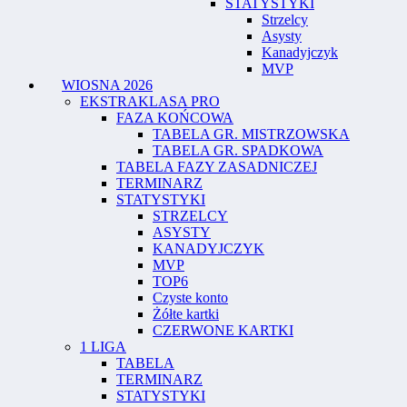
STATYSTYKI
Strzelcy
Asysty
Kanadyjczyk
MVP
WIOSNA 2026
EKSTRAKLASA PRO
FAZA KOŃCOWA
TABELA GR. MISTRZOWSKA
TABELA GR. SPADKOWA
TABELA FAZY ZASADNICZEJ
TERMINARZ
STATYSTYKI
STRZELCY
ASYSTY
KANADYJCZYK
MVP
TOP6
Czyste konto
Żółte kartki
CZERWONE KARTKI
1 LIGA
TABELA
TERMINARZ
STATYSTYKI