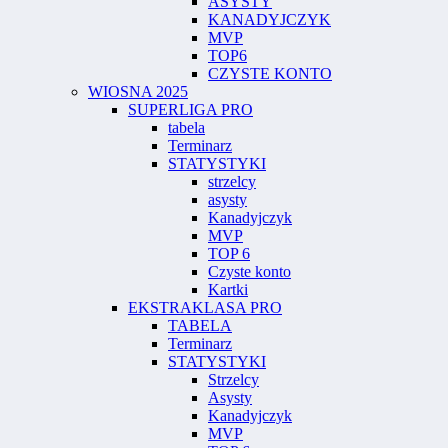
ASYSTY
KANADYJCZYK
MVP
TOP6
CZYSTE KONTO
WIOSNA 2025
SUPERLIGA PRO
tabela
Terminarz
STATYSTYKI
strzelcy
asysty
Kanadyjczyk
MVP
TOP 6
Czyste konto
Kartki
EKSTRAKLASA PRO
TABELA
Terminarz
STATYSTYKI
Strzelcy
Asysty
Kanadyjczyk
MVP