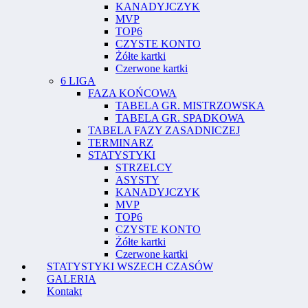
KANADYJCZYK
MVP
TOP6
CZYSTE KONTO
Żółte kartki
Czerwone kartki
6 LIGA
FAZA KOŃCOWA
TABELA GR. MISTRZOWSKA
TABELA GR. SPADKOWA
TABELA FAZY ZASADNICZEJ
TERMINARZ
STATYSTYKI
STRZELCY
ASYSTY
KANADYJCZYK
MVP
TOP6
CZYSTE KONTO
Żółte kartki
Czerwone kartki
STATYSTYKI WSZECH CZASÓW
GALERIA
Kontakt