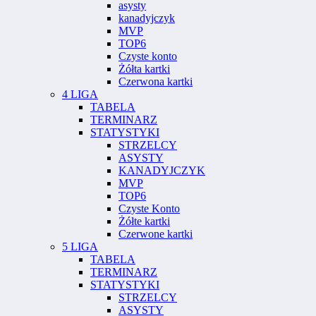
asysty
kanadyjczyk
MVP
TOP6
Czyste konto
Żółta kartki
Czerwona kartki
4 LIGA
TABELA
TERMINARZ
STATYSTYKI
STRZELCY
ASYSTY
KANADYJCZYK
MVP
TOP6
Czyste Konto
Żółte kartki
Czerwone kartki
5 LIGA
TABELA
TERMINARZ
STATYSTYKI
STRZELCY
ASYSTY