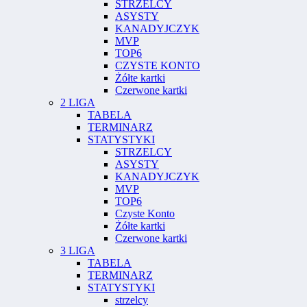
STRZELCY
ASYSTY
KANADYJCZYK
MVP
TOP6
CZYSTE KONTO
Żółte kartki
Czerwone kartki
2 LIGA
TABELA
TERMINARZ
STATYSTYKI
STRZELCY
ASYSTY
KANADYJCZYK
MVP
TOP6
Czyste Konto
Żółte kartki
Czerwone kartki
3 LIGA
TABELA
TERMINARZ
STATYSTYKI
strzelcy