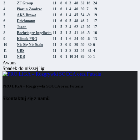
3
ZF Group
11
8
0
3
48
32
16
24
4
Piorun Zaodrze
11
6
1
4
46
39
7
19
5
AKS Bzowa
11
6
1
4
45
54
-9
19
6
Deichmann
11
6
0
5
48
46
2
17
7
Jaxan
11
5
2
4
62
42
20
17
8
Boehringer Ingelheim
11
5
1
5
41
46
-5
16
9
Klimek PRO
11
4
1
6
54
60
-6
13
10
Nic Się Nie Stało
11
2
0
9
29
59
-30
6
11
UBS
11
1
2
8
23
54
-31
4
12
NDB
11
0
1
10
34
89
-55
1
Awans
Spadek do niższej ligi
PRO LIGA – Rozgrywki SOCCA oraz Futsalu
Skontaktuj się z nami!