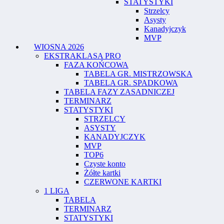
STATYSTYKI
Strzelcy
Asysty
Kanadyjczyk
MVP
WIOSNA 2026
EKSTRAKLASA PRO
FAZA KOŃCOWA
TABELA GR. MISTRZOWSKA
TABELA GR. SPADKOWA
TABELA FAZY ZASADNICZEJ
TERMINARZ
STATYSTYKI
STRZELCY
ASYSTY
KANADYJCZYK
MVP
TOP6
Czyste konto
Żółte kartki
CZERWONE KARTKI
1 LIGA
TABELA
TERMINARZ
STATYSTYKI