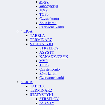
asysty
kanadyjczyk
MVP
TOP6
Czyste konto
Żółta kartki
Czerwona kartki
4 LIGA
TABELA
TERMINARZ
STATYSTYKI
STRZELCY
ASYSTY
KANADYJCZYK
MVP
TOP6
Czyste Konto
Żółte kartki
Czerwone kartki
5 LIGA
TABELA
TERMINARZ
STATYSTYKI
STRZELCY
ASYSTY