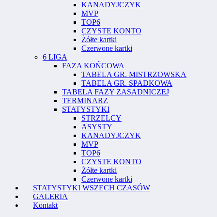
KANADYJCZYK
MVP
TOP6
CZYSTE KONTO
Żółte kartki
Czerwone kartki
6 LIGA
FAZA KOŃCOWA
TABELA GR. MISTRZOWSKA
TABELA GR. SPADKOWA
TABELA FAZY ZASADNICZEJ
TERMINARZ
STATYSTYKI
STRZELCY
ASYSTY
KANADYJCZYK
MVP
TOP6
CZYSTE KONTO
Żółte kartki
Czerwone kartki
STATYSTYKI WSZECH CZASÓW
GALERIA
Kontakt