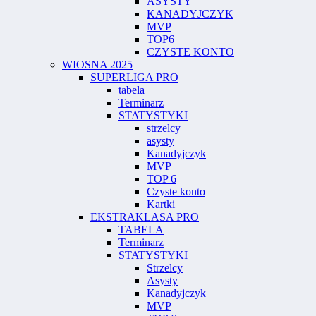
ASYSTY
KANADYJCZYK
MVP
TOP6
CZYSTE KONTO
WIOSNA 2025
SUPERLIGA PRO
tabela
Terminarz
STATYSTYKI
strzelcy
asysty
Kanadyjczyk
MVP
TOP 6
Czyste konto
Kartki
EKSTRAKLASA PRO
TABELA
Terminarz
STATYSTYKI
Strzelcy
Asysty
Kanadyjczyk
MVP