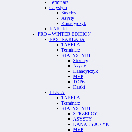
Terminarz
statystyki
Strzelcy
Asysty
Kanadyjczyk
KARTKI
PRO – WINTER EDITION
EKSTRAKLASA
TABELA
Terminarz
STATYSTYKI
Strzelcy
Asysty
Kanadyjczyk
MVP
TOP6
Kartki
1 LIGA
TABELA
Terminarz
STATYSTYKI
STRZELCY
ASYSTY
KANADYJCZYK
MVP