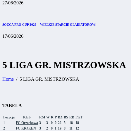
27/06/2026
SOCCA PRO CUP 2026 – WIELKIE STARCIE GLADIATORÓW!
17/06/2026
5 LIGA GR. MISTRZOWSKA
Home
5 LIGA GR. MISTRZOWSKA
TABELA
Pozycja
Klub
RM
W
R
P
BZ
BS
RB
PKT
1
FC Orzechowa
3
3
0
0
22
5
18
18
2
FC KR4KEN
3
2
0
1
19
8
11
12