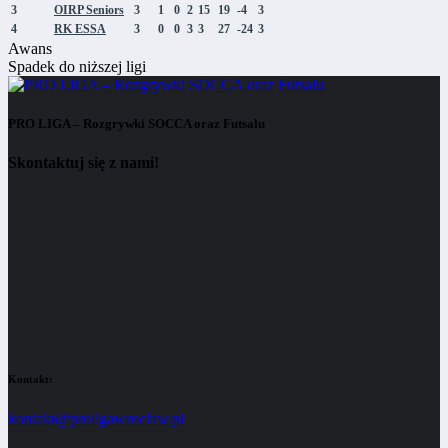
3
OIRP Seniors
3
1
0
2
15
19
-4
3
4
RK ESSA
3
0
0
3
3
27
-24
3
Awans
Spadek do niższej ligi
PRO LIGA – Rozgrywki SOCCA oraz Futsalu
Skontaktuj się z nami!
Kontakt:
kontakt@proligawroclaw.pl