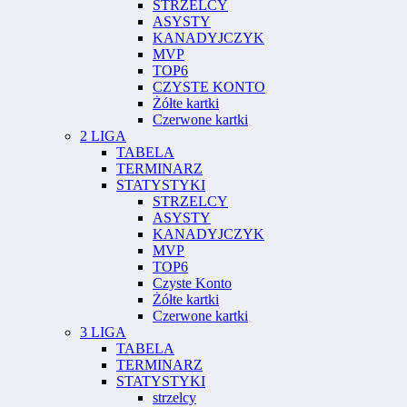
STRZELCY
ASYSTY
KANADYJCZYK
MVP
TOP6
CZYSTE KONTO
Żółte kartki
Czerwone kartki
2 LIGA
TABELA
TERMINARZ
STATYSTYKI
STRZELCY
ASYSTY
KANADYJCZYK
MVP
TOP6
Czyste Konto
Żółte kartki
Czerwone kartki
3 LIGA
TABELA
TERMINARZ
STATYSTYKI
strzelcy