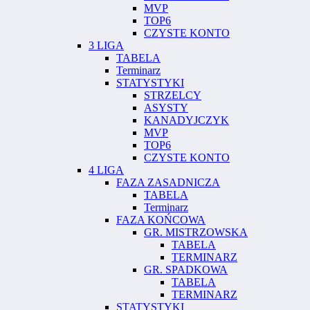
MVP
TOP6
CZYSTE KONTO
3 LIGA
TABELA
Terminarz
STATYSTYKI
STRZELCY
ASYSTY
KANADYJCZYK
MVP
TOP6
CZYSTE KONTO
4 LIGA
FAZA ZASADNICZA
TABELA
Terminarz
FAZA KOŃCOWA
GR. MISTRZOWSKA
TABELA
TERMINARZ
GR. SPADKOWA
TABELA
TERMINARZ
STATYSTYKI