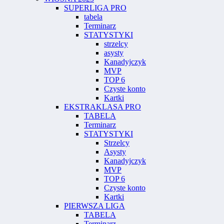
SUPERLIGA PRO
tabela
Terminarz
STATYSTYKI
strzelcy
asysty
Kanadyjczyk
MVP
TOP 6
Czyste konto
Kartki
EKSTRAKLASA PRO
TABELA
Terminarz
STATYSTYKI
Strzelcy
Asysty
Kanadyjczyk
MVP
TOP 6
Czyste konto
Kartki
PIERWSZA LIGA
TABELA
Terminarz