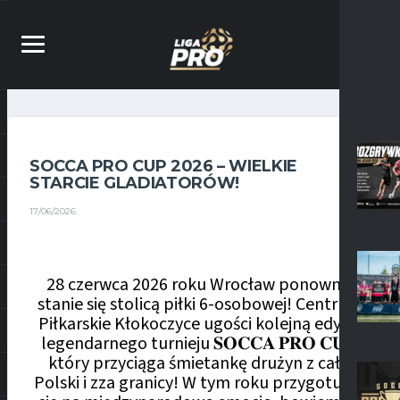
SOCCA PRO CUP 2026 – WIELKIE
STARCIE GLADIATORÓW!
17/06/2026
28 czerwca 2026 roku Wrocław ponownie
stanie się stolicą piłki 6-osobowej! Centrum
Piłkarskie Kłokoczyce ugości kolejną edycję
legendarnego turnieju 𝐒𝐎𝐂𝐂𝐀 𝐏𝐑𝐎 𝐂𝐔𝐏,
który przyciąga śmietankę drużyn z całej
Polski i zza granicy! W tym roku przygotujcie