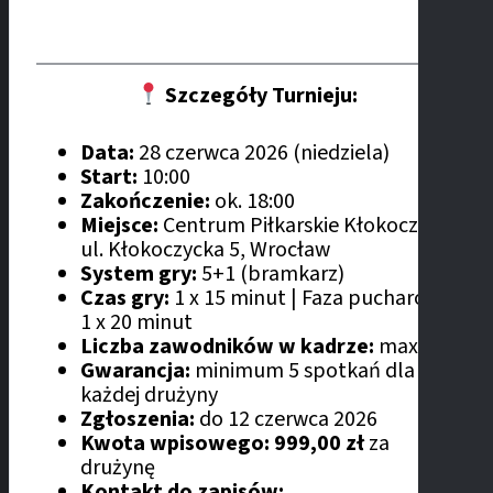
Szczegóły Turnieju:
Data:
28 czerwca 2026 (niedziela)
Start:
10:00
Zakończenie:
ok. 18:00
Miejsce:
Centrum Piłkarskie Kłokoczyce,
ul. Kłokoczycka 5, Wrocław
System gry:
5+1 (bramkarz)
Czas gry:
1 x 15 minut | Faza pucharowa:
1 x 20 minut
Liczba zawodników w kadrze:
max. 12
Gwarancja:
minimum 5 spotkań dla
każdej drużyny
Zgłoszenia:
do 12 czerwca 2026
Kwota wpisowego:
999,00 zł
za
drużynę
Kontakt do zapisów: