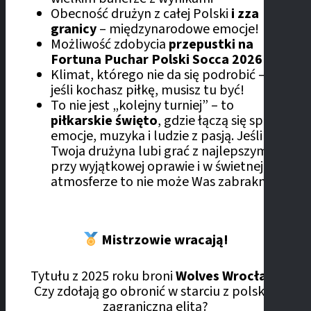
Obecność drużyn z całej Polski
i zza
granicy
– międzynarodowe emocje!
Możliwość zdobycia
przepustki na
Fortuna Puchar Polski Socca 2026
Klimat, którego nie da się podrobić –
jeśli kochasz piłkę, musisz tu być!
To nie jest „kolejny turniej” – to
piłkarskie święto
, gdzie łączą się sport,
emocje, muzyka i ludzie z pasją. Jeśli
Twoja drużyna lubi grać z najlepszymi,
przy wyjątkowej oprawie i w świetnej
atmosferze to nie może Was zabraknąć!
Mistrzowie wracają!
Tytułu z 2025 roku broni
Wolves Wrocław
.
Czy zdołają go obronić w starciu z polską i
zagraniczną elitą?