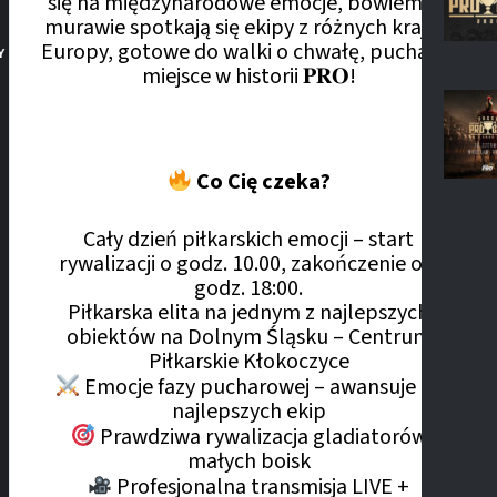
się na międzynarodowe emocje, bowiem na
murawie spotkają się ekipy z różnych krajów
Europy, gotowe do walki o chwałę, puchary i
Y
miejsce w historii 𝐏𝐑𝐎!
Co Cię czeka?
Cały dzień piłkarskich emocji – start
rywalizacji o godz. 10.00, zakończenie ok.
godz. 18:00.
Piłkarska elita na jednym z najlepszych
obiektów na Dolnym Śląsku – Centrum
Piłkarskie Kłokoczyce
Emocje fazy pucharowej – awansuje 16
najlepszych ekip
Prawdziwa rywalizacja gladiatorów
małych boisk
Profesjonalna transmisja LIVE +