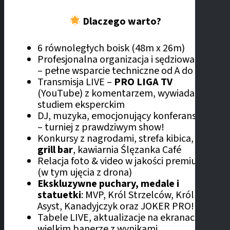
Dlaczego warto?
6 równoległych boisk (48m x 26m)
Profesjonalna organizacja i sędziowanie
– pełne wsparcie techniczne od A do Z
Transmisja LIVE –
PRO LIGA TV
(YouTube) z komentarzem, wywiadami i
studiem eksperckim
DJ, muzyka, emocjonujący konferansjer
– turniej z prawdziwym show!
Konkursy z nagrodami, strefa kibica,
grill bar
, kawiarnia Ślęzanka Café
Relacja foto & video w jakości premium
(w tym ujęcia z drona)
Ekskluzywne puchary, medale i
statuetki
: MVP, Król Strzelców, Król
Asyst, Kanadyjczyk oraz JOKER PRO!
Tabele LIVE, aktualizacje na ekranach i
wielkim banerze z wynikami