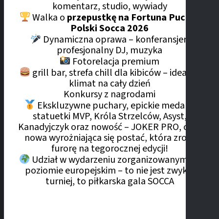
komentarz, studio, wywiady
Walka o
przepustkę na Fortuna Puchar
Polski Socca 2026
Dynamiczna oprawa – konferansjer,
profesjonalny DJ, muzyka
Fotorelacja premium
grill bar, strefa chill dla kibiców – idealny
klimat na cały dzień
Konkursy z nagrodami
Ekskluzywne puchary, epickie medale,
statuetki MVP, Króla Strzelców, Asyst,
Kanadyjczyk oraz nowość – JOKER PRO, czyli
nowa wyrożniająca się postać, która zrobi
furorę na tegorocznej edycji!
Udział w wydarzeniu zorganizowanym na
poziomie europejskim – to nie jest zwykły
turniej, to piłkarska gala SOCCA