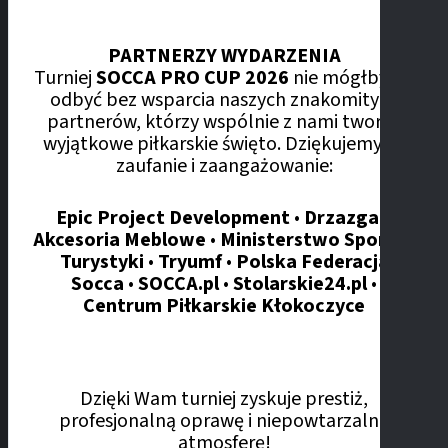
PARTNERZY WYDARZENIA
Turniej
SOCCA PRO CUP 2026
nie mógłby się
odbyć bez wsparcia naszych znakomitych
partnerów, którzy wspólnie z nami tworzą
wyjątkowe piłkarskie święto. Dziękujemy za
zaufanie i zaangażowanie:
Epic Project Development
•
Drzazga –
Akcesoria Meblowe
•
Ministerstwo Sportu i
Turystyki
•
Tryumf
•
Polska Federacja
Socca
•
SOCCA.pl
•
Stolarskie24.pl
•
Centrum Piłkarskie Kłokoczyce
Dzięki Wam turniej zyskuje prestiż,
profesjonalną oprawę i niepowtarzalną
atmosferę!