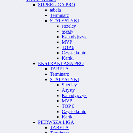
SUPERLIGA PRO
tabela
Terminarz
STATYSTYKI
strzelcy
asysty
Kanadyjczyk
MVP
TOP 6
Czyste konto
Kartki
EKSTRAKLASA PRO
TABELA
Terminarz
STATYSTYKI
Strzelcy
Asysty
Kanadyjczyk
MVP
TOP 6
Czyste konto
Kartki
PIERWSZA LIGA
TABELA
Terminarz