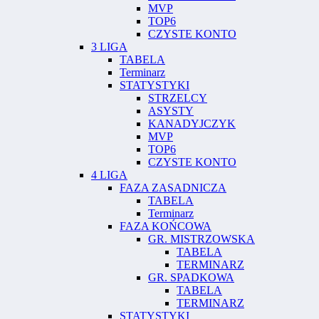
MVP
TOP6
CZYSTE KONTO
3 LIGA
TABELA
Terminarz
STATYSTYKI
STRZELCY
ASYSTY
KANADYJCZYK
MVP
TOP6
CZYSTE KONTO
4 LIGA
FAZA ZASADNICZA
TABELA
Terminarz
FAZA KOŃCOWA
GR. MISTRZOWSKA
TABELA
TERMINARZ
GR. SPADKOWA
TABELA
TERMINARZ
STATYSTYKI