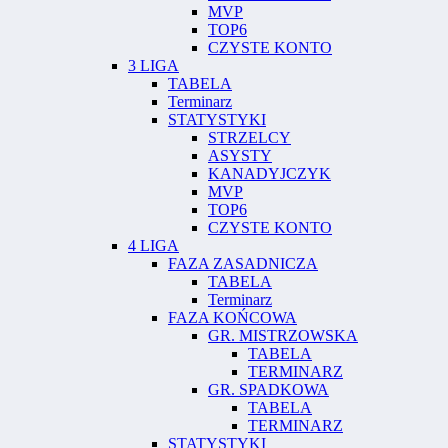
MVP
TOP6
CZYSTE KONTO
3 LIGA
TABELA
Terminarz
STATYSTYKI
STRZELCY
ASYSTY
KANADYJCZYK
MVP
TOP6
CZYSTE KONTO
4 LIGA
FAZA ZASADNICZA
TABELA
Terminarz
FAZA KOŃCOWA
GR. MISTRZOWSKA
TABELA
TERMINARZ
GR. SPADKOWA
TABELA
TERMINARZ
STATYSTYKI