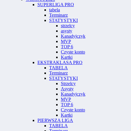
SUPERLIGA PRO
tabela
Terminarz
STATYSTYKI
strzelcy
asysty
Kanadyjczyk
MVP
TOP 6
Czyste konto
Kartki
EKSTRAKLASA PRO
TABELA
Terminarz
STATYSTYKI
Strzelcy
Asysty
Kanadyjczyk
MVP
TOP 6
Czyste konto
Kartki
PIERWSZA LIGA
TABELA
Terminarz