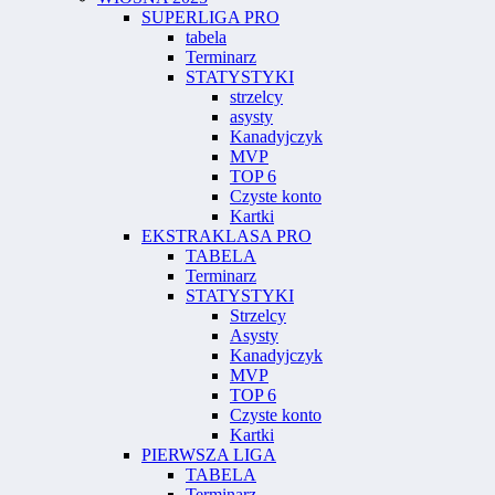
SUPERLIGA PRO
tabela
Terminarz
STATYSTYKI
strzelcy
asysty
Kanadyjczyk
MVP
TOP 6
Czyste konto
Kartki
EKSTRAKLASA PRO
TABELA
Terminarz
STATYSTYKI
Strzelcy
Asysty
Kanadyjczyk
MVP
TOP 6
Czyste konto
Kartki
PIERWSZA LIGA
TABELA
Terminarz