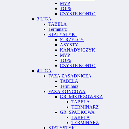
MVP
TOP6
CZYSTE KONTO
3 LIGA
TABELA
Terminarz
STATYSTYKI
STRZELCY
ASYSTY
KANADYJCZYK
MVP
TOP6
CZYSTE KONTO
4 LIGA
FAZA ZASADNICZA
TABELA
Terminarz
FAZA KOŃCOWA
GR. MISTRZOWSKA
TABELA
TERMINARZ
GR. SPADKOWA
TABELA
TERMINARZ
STATYSTYKI