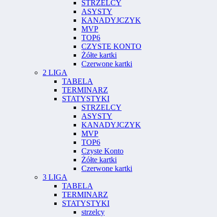
STRZELCY
ASYSTY
KANADYJCZYK
MVP
TOP6
CZYSTE KONTO
Żółte kartki
Czerwone kartki
2 LIGA
TABELA
TERMINARZ
STATYSTYKI
STRZELCY
ASYSTY
KANADYJCZYK
MVP
TOP6
Czyste Konto
Żółte kartki
Czerwone kartki
3 LIGA
TABELA
TERMINARZ
STATYSTYKI
strzelcy