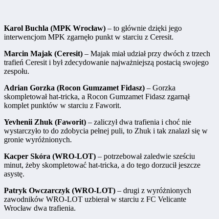
Karol Buchla (MPK Wrocław)
– to głównie dzięki jego
interwencjom MPK zgarnęło punkt w starciu z Ceresit.
Marcin Majak (Ceresit)
– Majak miał udział przy dwóch z trzech
trafień Ceresit i był zdecydowanie najważniejszą postacią swojego
zespołu.
Adrian Gorzka (Rocon Gumzamet Fidasz)
– Gorzka
skompletował hat-tricka, a Rocon Gumzamet Fidasz zgarnął
komplet punktów w starciu z Faworit.
Yevhenii Zhuk (Faworit)
– zaliczył dwa trafienia i choć nie
wystarczyło to do zdobycia pełnej puli, to Zhuk i tak znalazł się w
gronie wyróżnionych.
Kacper Skóra (WRO-LOT)
– potrzebował zaledwie sześciu
minut, żeby skompletować hat-tricka, a do tego dorzucił jeszcze
asystę.
Patryk Owczarczyk (WRO-LOT)
– drugi z wyróżnionych
zawodników WRO-LOT uzbierał w starciu z FC Velicante
Wrocław dwa trafienia.