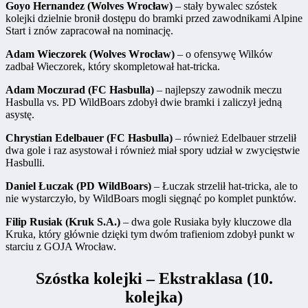
Goyo Hernandez (Wolves Wrocław)
– stały bywalec szóstek
kolejki dzielnie bronił dostępu do bramki przed zawodnikami Alpine
Start i znów zapracował na nominację.
Adam Wieczorek (Wolves Wrocław)
– o ofensywę Wilków
zadbał Wieczorek, który skompletował hat-tricka.
Adam Moczurad (FC Hasbulla)
– najlepszy zawodnik meczu
Hasbulla vs. PD WildBoars zdobył dwie bramki i zaliczył jedną
asystę.
Chrystian Edelbauer (FC Hasbulla)
– również Edelbauer strzelił
dwa gole i raz asystował i również miał spory udział w zwycięstwie
Hasbulli.
Daniel Łuczak (PD WildBoars)
– Łuczak strzelił hat-tricka, ale to
nie wystarczyło, by WildBoars mogli sięgnąć po komplet punktów.
Filip Rusiak (Kruk S.A.)
– dwa gole Rusiaka były kluczowe dla
Kruka, który głównie dzięki tym dwóm trafieniom zdobył punkt w
starciu z GOJA Wrocław.
Szóstka kolejki – Ekstraklasa (10.
kolejka)