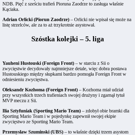
NDB. Pięć z sześciu trafień Pioruna Zaodrze to zasługa właśnie
Kąciaka.
Adrian Orlicki (Piorun Zaodrze)
– Orlicki nie wpisał się może na
listę strzelców, ale za to aż trzykrotnie asystował.
Szóstka kolejki – 5. liga
Yauheni Hustouski (Foreign Front)
– w starciu z Sii o
zwycięstwie decydowały najmniejsze detale, więc dobra postawa
Hustouskiego między słupkami bardzo pomogła Foreign Front w
odniesieniu zwycięstwa.
Oleksandr Kozhoma (Foreign Front)
– Kozhoma miał udział
przy wszystkich trzech trafieniach swojej drużyny i zgarnął tytuł
MVP meczu z Sii.
Ilia Sztyfuniak (Sporting Mario Team)
– zdobył obie bramki dla
Sporting Mario Team i w pojedynkę zapewnił swojej ekipie
zwycięstwo ze Sporting Mario Team.
Przemyslaw Szuminski (UBS)
– to właśnie dzięki trzem asystom