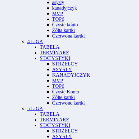
asysty
kanadyjczyk
MVP
TOP6
Czyste konto
Żółta kartki
Czerwona kartki
4 LIGA
TABELA
TERMINARZ
STATYSTYKI
STRZELCY
ASYSTY
KANADYJCZYK
MVP
TOP6
Czyste Konto
Żółte kartki
Czerwone kartki
5 LIGA
TABELA
TERMINARZ
STATYSTYKI
STRZELCY
ASYSTY