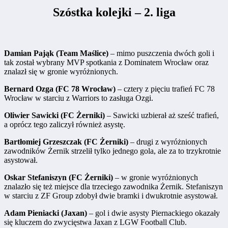
Szóstka kolejki – 2. liga
Damian Pająk (Team Maślice)
– mimo puszczenia dwóch goli i
tak został wybrany MVP spotkania z Dominatem Wrocław oraz
znalazł się w gronie wyróżnionych.
Bernard Ozga (FC 78 Wrocław)
– cztery z pięciu trafień FC 78
Wrocław w starciu z Warriors to zasługa Ozgi.
Oliwier Sawicki (FC Żerniki)
– Sawicki uzbierał aż sześć trafień,
a oprócz tego zaliczył również asystę.
Bartłomiej Grzeszczak (FC Żerniki)
– drugi z wyróżnionych
zawodników Żernik strzelił tylko jednego gola, ale za to trzykrotnie
asystował.
Oskar Stefaniszyn (FC Żerniki)
– w gronie wyróżnionych
znalazło się też miejsce dla trzeciego zawodnika Żernik. Stefaniszyn
w starciu z ZF Group zdobył dwie bramki i dwukrotnie asystował.
Adam Pieniacki (Jaxan)
– gol i dwie asysty Piernackiego okazały
się kluczem do zwycięstwa Jaxan z LGW Football Club.