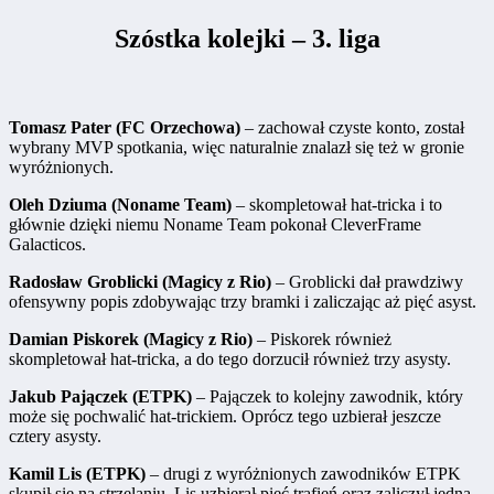
Szóstka kolejki – 3. liga
Tomasz Pater (FC Orzechowa)
– zachował czyste konto, został
wybrany MVP spotkania, więc naturalnie znalazł się też w gronie
wyróżnionych.
Oleh Dziuma (Noname Team)
– skompletował hat-tricka i to
głównie dzięki niemu Noname Team pokonał CleverFrame
Galacticos.
Radosław Groblicki (Magicy z Rio)
– Groblicki dał prawdziwy
ofensywny popis zdobywając trzy bramki i zaliczając aż pięć asyst.
Damian Piskorek (Magicy z Rio)
– Piskorek również
skompletował hat-tricka, a do tego dorzucił również trzy asysty.
Jakub Pajączek (ETPK)
– Pajączek to kolejny zawodnik, który
może się pochwalić hat-trickiem. Oprócz tego uzbierał jeszcze
cztery asysty.
Kamil Lis (ETPK)
– drugi z wyróżnionych zawodników ETPK
skupił się na strzelaniu. Lis uzbierał pięć trafień oraz zaliczył jedną