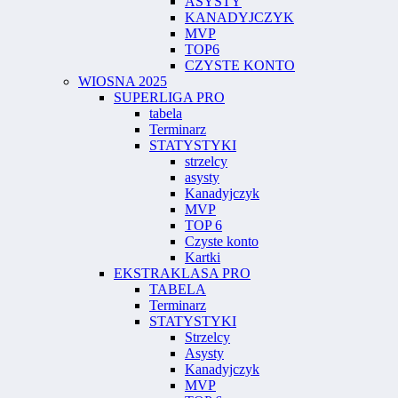
ASYSTY
KANADYJCZYK
MVP
TOP6
CZYSTE KONTO
WIOSNA 2025
SUPERLIGA PRO
tabela
Terminarz
STATYSTYKI
strzelcy
asysty
Kanadyjczyk
MVP
TOP 6
Czyste konto
Kartki
EKSTRAKLASA PRO
TABELA
Terminarz
STATYSTYKI
Strzelcy
Asysty
Kanadyjczyk
MVP