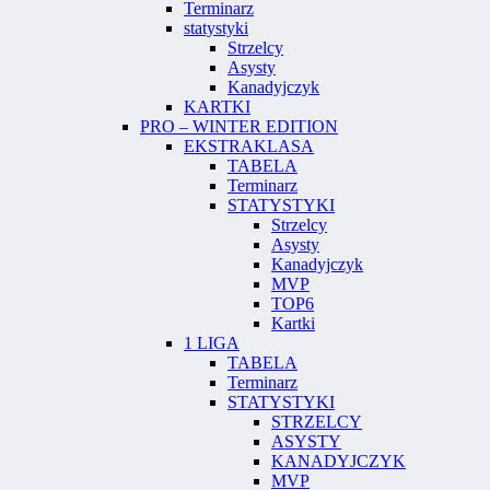
Terminarz
statystyki
Strzelcy
Asysty
Kanadyjczyk
KARTKI
PRO – WINTER EDITION
EKSTRAKLASA
TABELA
Terminarz
STATYSTYKI
Strzelcy
Asysty
Kanadyjczyk
MVP
TOP6
Kartki
1 LIGA
TABELA
Terminarz
STATYSTYKI
STRZELCY
ASYSTY
KANADYJCZYK
MVP