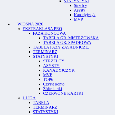
STATYSTYKI
Strzelcy
Asysty
Kanadyjczyk
MVP
WIOSNA 2026
EKSTRAKLASA PRO
FAZA KOŃCOWA
TABELA GR. MISTRZOWSKA
TABELA GR. SPADKOWA
TABELA FAZY ZASADNICZEJ
TERMINARZ
STATYSTYKI
STRZELCY
ASYSTY
KANADYJCZYK
MVP
TOP6
Czyste konto
Żółte kartki
CZERWONE KARTKI
1 LIGA
TABELA
TERMINARZ
STATYSTYKI