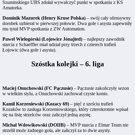
Szuminskiego UBS zdołał wywalczyć punkt w spotkaniu z KS
Amatorka.
Dominik Mazurek (Henry Kruse Polska)
– swój cały ofensywny
dorobek uzbierał w pierwszej połowie. Dwa gole i asysta zapewniły
mu tytuł MVP spotkania z ZW Automation.
Paweł Wielogórski (Łojowice Jónajted)
– najlepszy zawodnik
starcia z Schaeffler miał udział przy trzech z czterech trafień
Łojowic (dwa gole i asysta).
Szóstka kolejki – 6. liga
Maciej Onuchowski (FC Pączusie)
– Pączusie zakończyły sezon
w wielkim stylu, a Onuchowski zachował czyste konto.
Kamil Korzeniewski (Kozacy 69)
– pięć z sześciu trafień
Kozaków to zasługa Korzeniowskiego, który czterokrotnie wpisał
się na listę strzelców oraz zaliczył jedną asystę.
Michał Wdowikowski (DOIIB)
– MVP starcia z Elmar Team nie
strzelił może żadnego gola, ale zaliczył za to dwie asysty.