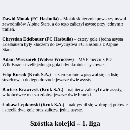
Dawid Motak (FC Hasbulla)
– Motak skutecznie powstrzymywał
zawodników Alpine Stars, a do tego zaliczył asystę przy jednym z
trafień.
Chrystian Edelbauer (FC Hasbulla)
– cztery gole i jedna asysta
Edelbauera były kluczem do zwycięstwa FC Hasbulla z Alpine
Stars.
Adam Wieczorek (Wolves Wrocław)
– MVP meczu z PD
WIldBoars strzelił jednego gola i dwukrotnie asystował.
Filip Rusiak (Kruk S.A.)
– czterokrotnie wpisywał się na listę
strzelców, a do tego dorzucił jeszcze dwie asysty.
Bartosz Krawczyk (Kruk S.A.)
– najpierw zaliczył dwie asysty, a
w końcówce meczu zdobył jeszcze dwie bramki.
Łukasz Lepkowski (Kruk S.A.)
– uaktywnił się w drugiej połowie
i strzelił dwa gole oraz zaliczył jedną asystę.
Szóstka kolejki – 1. liga