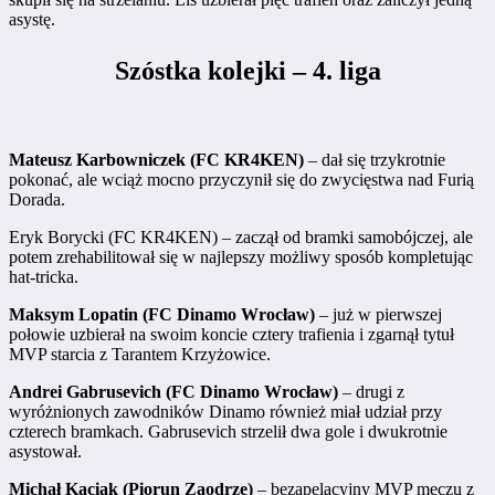
asystę.
Szóstka kolejki – 4. liga
Mateusz Karbowniczek (FC KR4KEN)
– dał się trzykrotnie
pokonać, ale wciąż mocno przyczynił się do zwycięstwa nad Furią
Dorada.
Eryk Borycki (FC KR4KEN) – zaczął od bramki samobójczej, ale
potem zrehabilitował się w najlepszy możliwy sposób kompletując
hat-tricka.
Maksym Lopatin (FC Dinamo Wrocław)
– już w pierwszej
połowie uzbierał na swoim koncie cztery trafienia i zgarnął tytuł
MVP starcia z Tarantem Krzyżowice.
Andrei Gabrusevich (FC Dinamo Wrocław)
– drugi z
wyróżnionych zawodników Dinamo również miał udział przy
czterech bramkach. Gabrusevich strzelił dwa gole i dwukrotnie
asystował.
Michał Kąciak (Piorun Zaodrze)
– bezapelacyjny MVP meczu z