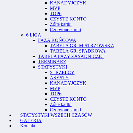
KANADYJCZYK
MVP
TOP6
CZYSTE KONTO
Żółte kartki
Czerwone kartki
6 LIGA
FAZA KOŃCOWA
TABELA GR. MISTRZOWSKA
TABELA GR. SPADKOWA
TABELA FAZY ZASADNICZEJ
TERMINARZ
STATYSTYKI
STRZELCY
ASYSTY
KANADYJCZYK
MVP
TOP6
CZYSTE KONTO
Żółte kartki
Czerwone kartki
STATYSTYKI WSZECH CZASÓW
GALERIA
Kontakt