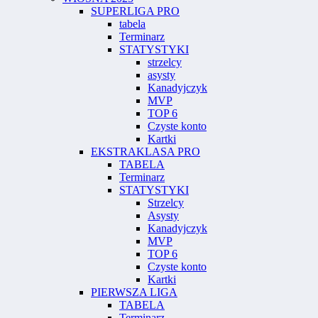
SUPERLIGA PRO
tabela
Terminarz
STATYSTYKI
strzelcy
asysty
Kanadyjczyk
MVP
TOP 6
Czyste konto
Kartki
EKSTRAKLASA PRO
TABELA
Terminarz
STATYSTYKI
Strzelcy
Asysty
Kanadyjczyk
MVP
TOP 6
Czyste konto
Kartki
PIERWSZA LIGA
TABELA
Terminarz