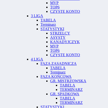
MVP
TOP6
CZYSTE KONTO
3 LIGA
TABELA
Terminarz
STATYSTYKI
STRZELCY
ASYSTY
KANADYJCZYK
MVP
TOP6
CZYSTE KONTO
4 LIGA
FAZA ZASADNICZA
TABELA
Terminarz
FAZA KOŃCOWA
GR. MISTRZOWSKA
TABELA
TERMINARZ
GR. SPADKOWA
TABELA
TERMINARZ
STATYSTYKI