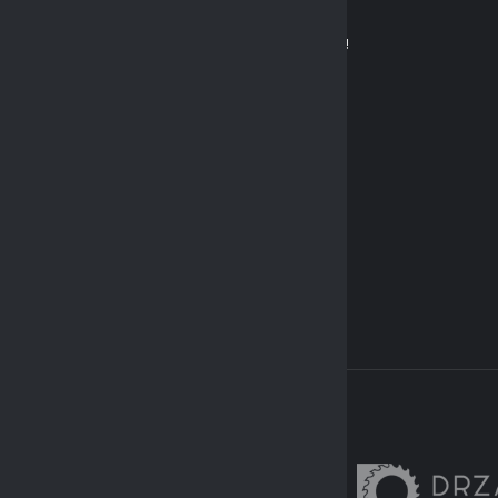
03/07/2026
FLAGMAN MISTRZEM SOCCA PRO CUP 2026!
01/07/2026
SOCCA PRO CUP 2026 [ZAPOWIEDŹ]
27/06/2026