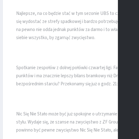
Najlepsze, na co będzie stać w tym sezonie UBS to czwarte mie
się wydostać ze strefy spadkowej i bardzo potrzebuje punktów
na pewno nie odda jednak punktów za darmo i to właśnie ten 
siebie wszystko, by zgarnąć zwycięstwo.
Spotkanie zespołów z dolnej połówki czwartej ligi. Faworytem te
punktów i ma znacznie lepszy bilans bramkowy niż Drzazga Team
bezpośrednim starciu? Przekonamy się już o godz. 21:00!
Nic Się Nie Stało może być już spokojne o utrzymanie i wszyst
stylu. Wydaje się, że szanse na zwycięstwo z ZF Group są spore,
powinno być pewne zwycięstwo Nic Się Nie Stało, ale rozgrywki P