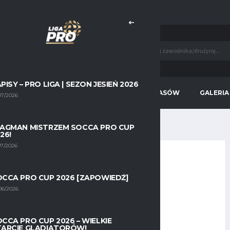
KNIJ TUTAJ, BY DOWIEDZIEĆ SIĘ WIĘCEJ!
PISY – PRO LIGA | SEZON JESIEŃ 2026
WIOSNA 2026
STATYSTYKI WSZECH CZASÓW
GALERIA
07/2026
LAGMAN MISTRZEM SOCCA PRO CUP
26!
07/2026
CCA PRO CUP 2026 [ZAPOWIEDŹ]
8.11.2024
06/2026
CCA PRO CUP 2026 – WIELKIE
TARCIE GLADIATORÓW!