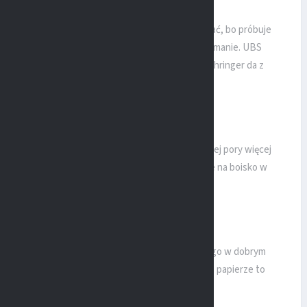
jsce. Tymczasem Boehringer Ingelheim ma o co grać, bo próbuje
 i tylko bezbłędna końcówka sezonu zapewni utrzymanie. UBS
zespół będzie faworytem, jednak zmotywowany Boehringer da z
go meczu będzie Schaeffler, który zgromadził do tej pory więcej
. Czy to wszystko będzie jednak miało przełożenie na boisko w
ko, o co walczy w końcówce sezonu to zakończenie go w dobrym
 bo ta drużyna wygrała w tym sezonie tylko raz i na papierze to
RO widziały już nie takie niespodzianki!