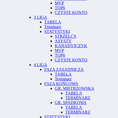
MVP
TOP6
CZYSTE KONTO
3 LIGA
TABELA
Terminarz
STATYSTYKI
STRZELCY
ASYSTY
KANADYJCZYK
MVP
TOP6
CZYSTE KONTO
4 LIGA
FAZA ZASADNICZA
TABELA
Terminarz
FAZA KOŃCOWA
GR. MISTRZOWSKA
TABELA
TERMINARZ
GR. SPADKOWA
TABELA
TERMINARZ
STATYSTYKI