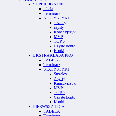
SUPERLIGA PRO
tabela
Terminarz
STATYSTYKI
strzelcy
asysty
Kanadyjczyk
MVP
TOP 6
Czyste konto
Kartki
EKSTRAKLASA PRO
TABELA
Terminarz
STATYSTYKI
Strzelcy
Asysty
Kanadyjczyk
MVP
TOP 6
Czyste konto
Kartki
PIERWSZA LIGA
TABELA
Terminarz