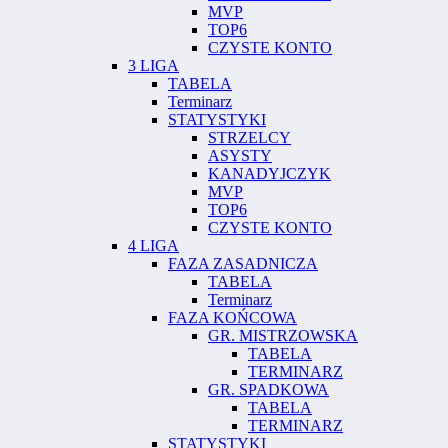
MVP
TOP6
CZYSTE KONTO
3 LIGA
TABELA
Terminarz
STATYSTYKI
STRZELCY
ASYSTY
KANADYJCZYK
MVP
TOP6
CZYSTE KONTO
4 LIGA
FAZA ZASADNICZA
TABELA
Terminarz
FAZA KOŃCOWA
GR. MISTRZOWSKA
TABELA
TERMINARZ
GR. SPADKOWA
TABELA
TERMINARZ
STATYSTYKI