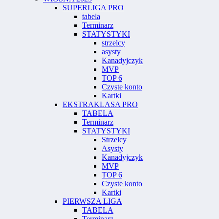
SUPERLIGA PRO
tabela
Terminarz
STATYSTYKI
strzelcy
asysty
Kanadyjczyk
MVP
TOP 6
Czyste konto
Kartki
EKSTRAKLASA PRO
TABELA
Terminarz
STATYSTYKI
Strzelcy
Asysty
Kanadyjczyk
MVP
TOP 6
Czyste konto
Kartki
PIERWSZA LIGA
TABELA
Terminarz