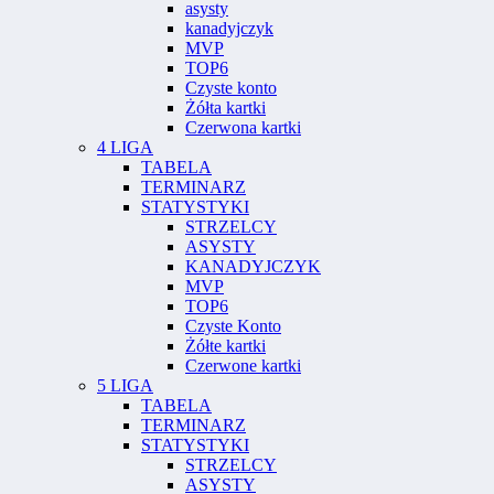
asysty
kanadyjczyk
MVP
TOP6
Czyste konto
Żółta kartki
Czerwona kartki
4 LIGA
TABELA
TERMINARZ
STATYSTYKI
STRZELCY
ASYSTY
KANADYJCZYK
MVP
TOP6
Czyste Konto
Żółte kartki
Czerwone kartki
5 LIGA
TABELA
TERMINARZ
STATYSTYKI
STRZELCY
ASYSTY