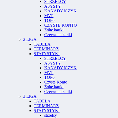
STRZELCY
ASYSTY
KANADYJCZYK
MVP
TOP6
CZYSTE KONTO
Żółte kartki
Czerwone kartki
2 LIGA
TABELA
TERMINARZ
STATYSTYKI
STRZELCY
ASYSTY
KANADYJCZYK
MVP
TOP6
Czyste Konto
Żółte kartki
Czerwone kartki
3 LIGA
TABELA
TERMINARZ
STATYSTYKI
strzelcy