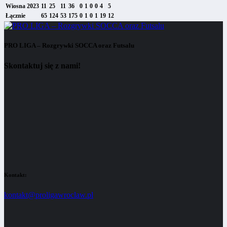
Wiosna 2023
11
25
11
36
0
1
0
0
4
5
Łącznie
65
124
53
175
0
1
0
1
19
12
PRO LIGA – Rozgrywki SOCCA oraz Futsalu
Skontaktuj się z nami!
Kontakt:
kontakt@proligawroclaw.pl