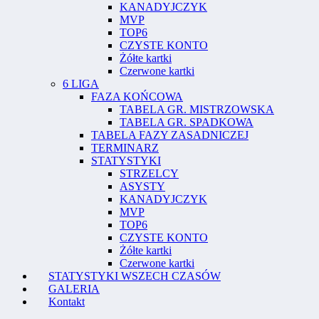
KANADYJCZYK
MVP
TOP6
CZYSTE KONTO
Żółte kartki
Czerwone kartki
6 LIGA
FAZA KOŃCOWA
TABELA GR. MISTRZOWSKA
TABELA GR. SPADKOWA
TABELA FAZY ZASADNICZEJ
TERMINARZ
STATYSTYKI
STRZELCY
ASYSTY
KANADYJCZYK
MVP
TOP6
CZYSTE KONTO
Żółte kartki
Czerwone kartki
STATYSTYKI WSZECH CZASÓW
GALERIA
Kontakt