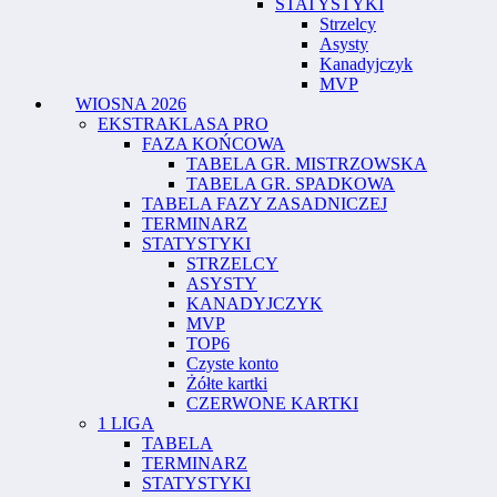
STATYSTYKI
Strzelcy
Asysty
Kanadyjczyk
MVP
WIOSNA 2026
EKSTRAKLASA PRO
FAZA KOŃCOWA
TABELA GR. MISTRZOWSKA
TABELA GR. SPADKOWA
TABELA FAZY ZASADNICZEJ
TERMINARZ
STATYSTYKI
STRZELCY
ASYSTY
KANADYJCZYK
MVP
TOP6
Czyste konto
Żółte kartki
CZERWONE KARTKI
1 LIGA
TABELA
TERMINARZ
STATYSTYKI