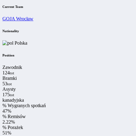
Current Team
GOJA Wrocław
Nationality
Polska
Position
Zawodnik
124
tot
Bramki
53
tot
Asysty
175
tot
kanadyjska
% Wygranych spotkań
47
%
% Remisów
2.22
%
% Porażek
51
%