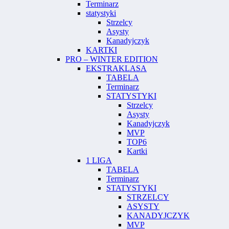
Terminarz
statystyki
Strzelcy
Asysty
Kanadyjczyk
KARTKI
PRO – WINTER EDITION
EKSTRAKLASA
TABELA
Terminarz
STATYSTYKI
Strzelcy
Asysty
Kanadyjczyk
MVP
TOP6
Kartki
1 LIGA
TABELA
Terminarz
STATYSTYKI
STRZELCY
ASYSTY
KANADYJCZYK
MVP