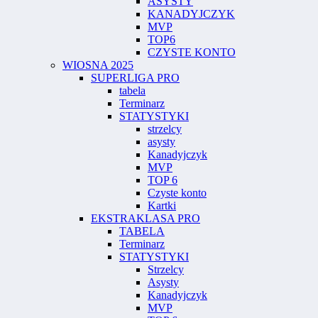
ASYSTY
KANADYJCZYK
MVP
TOP6
CZYSTE KONTO
WIOSNA 2025
SUPERLIGA PRO
tabela
Terminarz
STATYSTYKI
strzelcy
asysty
Kanadyjczyk
MVP
TOP 6
Czyste konto
Kartki
EKSTRAKLASA PRO
TABELA
Terminarz
STATYSTYKI
Strzelcy
Asysty
Kanadyjczyk
MVP