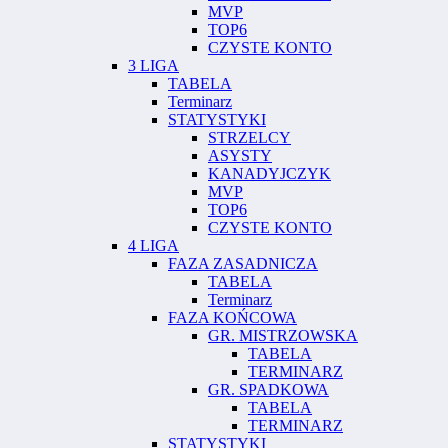
MVP
TOP6
CZYSTE KONTO
3 LIGA
TABELA
Terminarz
STATYSTYKI
STRZELCY
ASYSTY
KANADYJCZYK
MVP
TOP6
CZYSTE KONTO
4 LIGA
FAZA ZASADNICZA
TABELA
Terminarz
FAZA KOŃCOWA
GR. MISTRZOWSKA
TABELA
TERMINARZ
GR. SPADKOWA
TABELA
TERMINARZ
STATYSTYKI