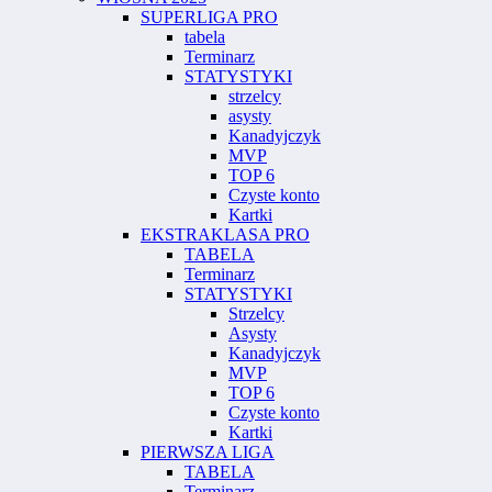
SUPERLIGA PRO
tabela
Terminarz
STATYSTYKI
strzelcy
asysty
Kanadyjczyk
MVP
TOP 6
Czyste konto
Kartki
EKSTRAKLASA PRO
TABELA
Terminarz
STATYSTYKI
Strzelcy
Asysty
Kanadyjczyk
MVP
TOP 6
Czyste konto
Kartki
PIERWSZA LIGA
TABELA
Terminarz