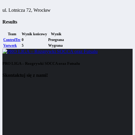
ul. Lotnicza 72, Wrocław
Results
Team
Wynik końcowy
Wynik
ControlTec
0
Przegrana
Vorwerk
5
Wygrana
PRO LIGA – Rozgrywki SOCCA oraz Futsalu
Skontaktuj się z nami!