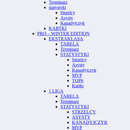
Terminarz
statystyki
Strzelcy
Asysty
Kanadyjczyk
KARTKI
PRO – WINTER EDITION
EKSTRAKLASA
TABELA
Terminarz
STATYSTYKI
Strzelcy
Asysty
Kanadyjczyk
MVP
TOP6
Kartki
1 LIGA
TABELA
Terminarz
STATYSTYKI
STRZELCY
ASYSTY
KANADYJCZYK
MVP