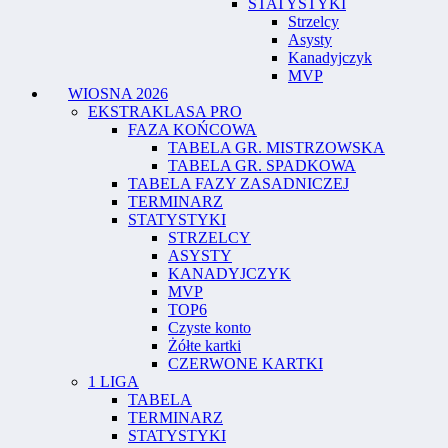
STATYSTYKI
Strzelcy
Asysty
Kanadyjczyk
MVP
WIOSNA 2026
EKSTRAKLASA PRO
FAZA KOŃCOWA
TABELA GR. MISTRZOWSKA
TABELA GR. SPADKOWA
TABELA FAZY ZASADNICZEJ
TERMINARZ
STATYSTYKI
STRZELCY
ASYSTY
KANADYJCZYK
MVP
TOP6
Czyste konto
Żółte kartki
CZERWONE KARTKI
1 LIGA
TABELA
TERMINARZ
STATYSTYKI