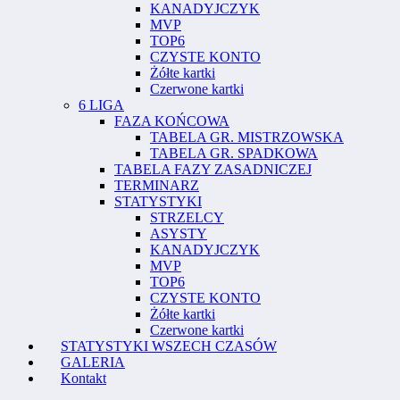
KANADYJCZYK
MVP
TOP6
CZYSTE KONTO
Żółte kartki
Czerwone kartki
6 LIGA
FAZA KOŃCOWA
TABELA GR. MISTRZOWSKA
TABELA GR. SPADKOWA
TABELA FAZY ZASADNICZEJ
TERMINARZ
STATYSTYKI
STRZELCY
ASYSTY
KANADYJCZYK
MVP
TOP6
CZYSTE KONTO
Żółte kartki
Czerwone kartki
STATYSTYKI WSZECH CZASÓW
GALERIA
Kontakt