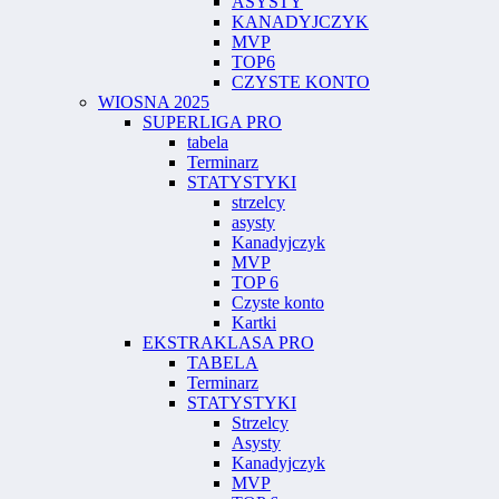
ASYSTY
KANADYJCZYK
MVP
TOP6
CZYSTE KONTO
WIOSNA 2025
SUPERLIGA PRO
tabela
Terminarz
STATYSTYKI
strzelcy
asysty
Kanadyjczyk
MVP
TOP 6
Czyste konto
Kartki
EKSTRAKLASA PRO
TABELA
Terminarz
STATYSTYKI
Strzelcy
Asysty
Kanadyjczyk
MVP