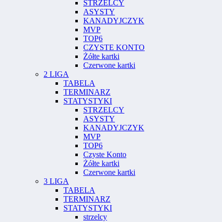
STRZELCY
ASYSTY
KANADYJCZYK
MVP
TOP6
CZYSTE KONTO
Żółte kartki
Czerwone kartki
2 LIGA
TABELA
TERMINARZ
STATYSTYKI
STRZELCY
ASYSTY
KANADYJCZYK
MVP
TOP6
Czyste Konto
Żółte kartki
Czerwone kartki
3 LIGA
TABELA
TERMINARZ
STATYSTYKI
strzelcy