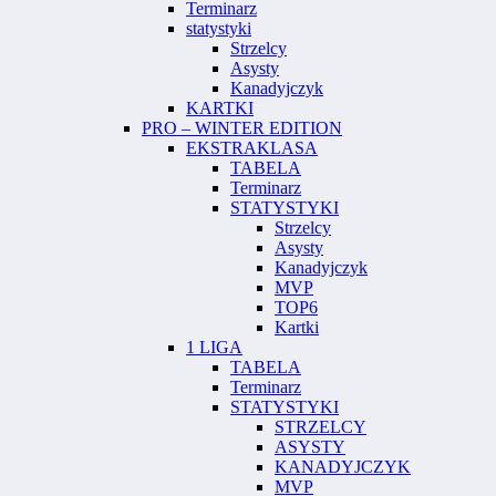
Terminarz
statystyki
Strzelcy
Asysty
Kanadyjczyk
KARTKI
PRO – WINTER EDITION
EKSTRAKLASA
TABELA
Terminarz
STATYSTYKI
Strzelcy
Asysty
Kanadyjczyk
MVP
TOP6
Kartki
1 LIGA
TABELA
Terminarz
STATYSTYKI
STRZELCY
ASYSTY
KANADYJCZYK
MVP