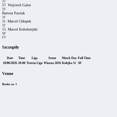
25'
57. Wojciech Galos
25'
Bartosz Pawlak
31'
11. Marcel Chłopek
31'
15. Marcel Kołodziejski
50'
FT
Szczegóły
Date
Time
Liga
Sezon
Match Day
Full Time
10/06/2026
20:00
Trzecia Liga
Wiosna 2026
Kolejka 11
50'
Venue
Boisko nr. 1