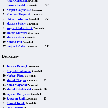
Artur Rogowski
Zawodnik
Bartosz Pawlak
31'
Zawodnik
1
Kasper Gołębiewski
Bramkarz
5
Krzysztof Rogowski
Zawodnik
5
Oskar Trzebiński
25'
Zawodnik
8
Mateusz Świerk
Zawodnik
8
Wojciech Szkudlarek
Zawodnik
10
Marcin Murdzek
Zawodnik
11
Mateusz Słota
Zawodnik
19
Konrad Prill
Zawodnik
57
Wojciech Galos
25'
Zawodnik
Delikatesy
1
Tomasz Tomczyk
Bramkarz
6
Krzysztof Jabłoński
Zawodnik
10
Norbert Pikus
Zawodnik
11
Marcel Chłopek
31'
Zawodnik
13
Kamil Majewski
Zawodnik
15
Marcel Kołodziejski
50'
Zawodnik
16
Szymon Bochyński
Zawodnik
20
Szczepan Janik
23'
Zawodnik
21
Konrad Kasak
Zawodnik
27
Igor Delimata
Zawodnik