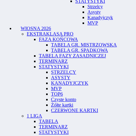
STATYSTYKI
Strzelcy
Asysty
Kanadyjczyk
MVP
WIOSNA 2026
EKSTRAKLASA PRO
FAZA KOŃCOWA
TABELA GR. MISTRZOWSKA
TABELA GR. SPADKOWA
TABELA FAZY ZASADNICZEJ
TERMINARZ
STATYSTYKI
STRZELCY
ASYSTY
KANADYJCZYK
MVP
TOP6
Czyste konto
Żółte kartki
CZERWONE KARTKI
1 LIGA
TABELA
TERMINARZ
STATYSTYKI