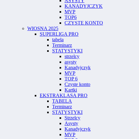
ASYSTY
KANADYJCZYK
MVP
TOP6
CZYSTE KONTO
WIOSNA 2025
SUPERLIGA PRO
tabela
Terminarz
STATYSTYKI
strzelcy
asysty
Kanadyjczyk
MVP
TOP 6
Czyste konto
Kartki
EKSTRAKLASA PRO
TABELA
Terminarz
STATYSTYKI
Strzelcy
Asysty
Kanadyjczyk
MVP