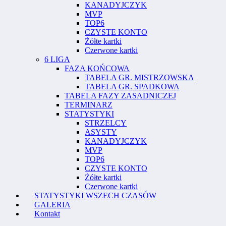
KANADYJCZYK
MVP
TOP6
CZYSTE KONTO
Żółte kartki
Czerwone kartki
6 LIGA
FAZA KOŃCOWA
TABELA GR. MISTRZOWSKA
TABELA GR. SPADKOWA
TABELA FAZY ZASADNICZEJ
TERMINARZ
STATYSTYKI
STRZELCY
ASYSTY
KANADYJCZYK
MVP
TOP6
CZYSTE KONTO
Żółte kartki
Czerwone kartki
STATYSTYKI WSZECH CZASÓW
GALERIA
Kontakt