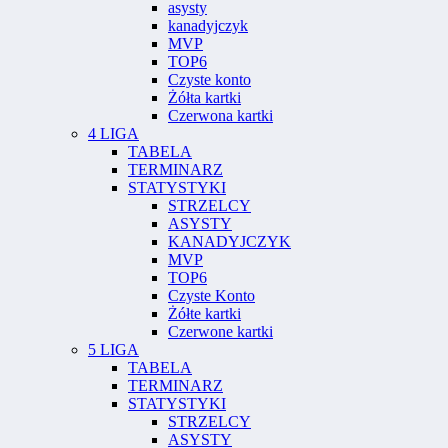
asysty
kanadyjczyk
MVP
TOP6
Czyste konto
Żółta kartki
Czerwona kartki
4 LIGA
TABELA
TERMINARZ
STATYSTYKI
STRZELCY
ASYSTY
KANADYJCZYK
MVP
TOP6
Czyste Konto
Żółte kartki
Czerwone kartki
5 LIGA
TABELA
TERMINARZ
STATYSTYKI
STRZELCY
ASYSTY