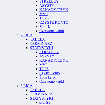
STRZELCY
ASYSTY
KANADYJCZYK
MVP
TOP6
CZYSTE KONTO
Żółte kartki
Czerwone kartki
2 LIGA
TABELA
TERMINARZ
STATYSTYKI
STRZELCY
ASYSTY
KANADYJCZYK
MVP
TOP6
Czyste Konto
Żółte kartki
Czerwone kartki
3 LIGA
TABELA
TERMINARZ
STATYSTYKI
strzelcy