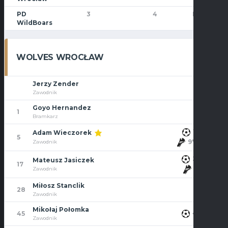
PD
3
4
Przegran
WildBoars
WOLVES WROCŁAW
Jerzy Zender
Zawodnik
Goyo Hernandez
1
Bramkarz
14'
Adam Wieczorek
5
9', 20'
Zawodnik
20'
Mateusz Jasiczek
17
11'
Zawodnik
Miłosz Stanclik
28
Zawodnik
Mikołaj Połomka
47'
45
Zawodnik