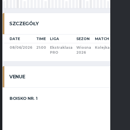
SZCZEGÓŁY
DATE
TIME
LIGA
SEZON
MATCH DAY
FUL
08/06/2026
21:00
Ekstraklasa
Wiosna
Kolejka 10
50'
PRO
2026
VENUE
BOISKO NR. 1