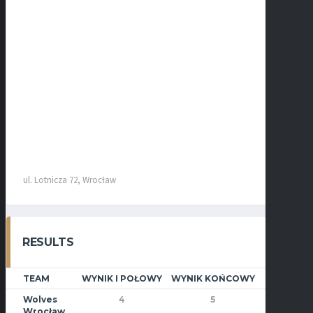
ul. Lotnicza 72, Wrocław
RESULTS
TEAM
WYNIK I POŁOWY
WYNIK KOŃCOWY
WYNIK
Wolves
4
5
Wygrana
Wrocław