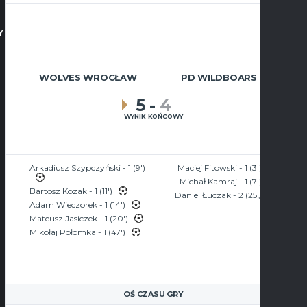
Y
WOLVES WROCŁAW
PD WILDBOARS
5
-
4
WYNIK KOŃCOWY
Arkadiusz Szypczyński - 1 (9')
Maciej Fitowski - 1 (3')
Michał Kamraj - 1 (7')
Bartosz Kozak - 1 (11')
Daniel Łuczak - 2 (25', 38')
Adam Wieczorek - 1 (14')
Mateusz Jasiczek - 1 (20')
Mikołaj Połomka - 1 (47')
OŚ CZASU GRY