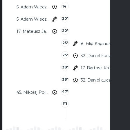
14'
5. Adam Wieczorek
20'
5. Adam Wieczorek
20'
17. Mateusz Jasiczek
25'
8. Filip Kapinos
25'
32. Daniel Łuczak
38'
17. Bartosz Kruk
38'
32. Daniel Łuczak
47'
45. Mikołaj Połomka
FT