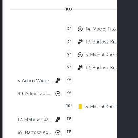
KO
3'
14. Maciej Fitowski
3'
17. Bartosz Kruk
7'
5. Michał Kamraj
7'
17. Bartosz Kruk
9'
5. Adam Wieczorek
9'
99. Arkadiusz Szypczyński
10'
5. Michał Kamraj
11'
17. Mateusz Jasiczek
11'
67. Bartosz Kozak