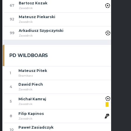
Bartosz Kozak
11'
67
Zawodnik
Mateusz Piekarski
92
Zawodnik
Arkadiusz Szypczyński
9'
99
Zawodnik
PD WILDBOARS
Mateusz Pitek
1
Bramkarz
Dawid Piech
4
Zawodnik
7'
Michał Kamraj
5
10'
Zawodnik
Filip Kapinos
25'
8
Zawodnik
Paweł Zasiadczyk
10