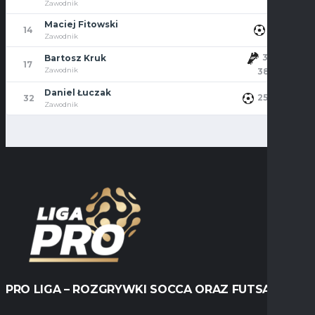
Zawodnik
Maciej Fitowski
3'
14
Zawodnik
3', 7',
Bartosz Kruk
17
Zawodnik
38'
Daniel Łuczak
25', 38'
32
Zawodnik
PRO LIGA – ROZGRYWKI SOCCA ORAZ FUTSALU