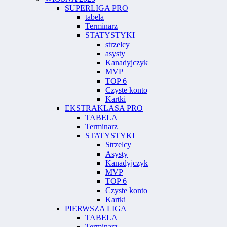
SUPERLIGA PRO
tabela
Terminarz
STATYSTYKI
strzelcy
asysty
Kanadyjczyk
MVP
TOP 6
Czyste konto
Kartki
EKSTRAKLASA PRO
TABELA
Terminarz
STATYSTYKI
Strzelcy
Asysty
Kanadyjczyk
MVP
TOP 6
Czyste konto
Kartki
PIERWSZA LIGA
TABELA
Terminarz