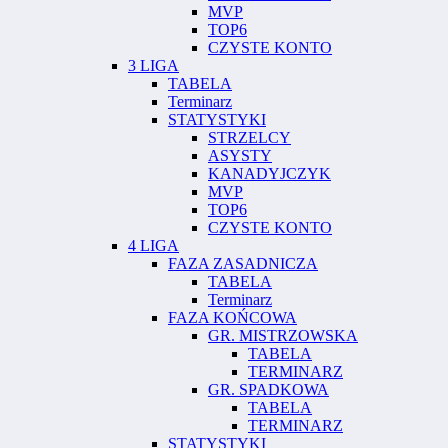
MVP
TOP6
CZYSTE KONTO
3 LIGA
TABELA
Terminarz
STATYSTYKI
STRZELCY
ASYSTY
KANADYJCZYK
MVP
TOP6
CZYSTE KONTO
4 LIGA
FAZA ZASADNICZA
TABELA
Terminarz
FAZA KOŃCOWA
GR. MISTRZOWSKA
TABELA
TERMINARZ
GR. SPADKOWA
TABELA
TERMINARZ
STATYSTYKI