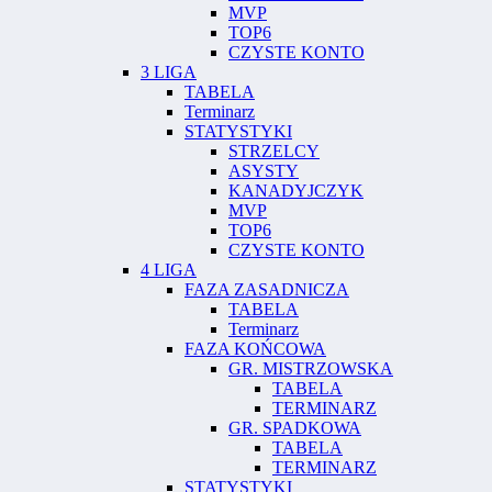
MVP
TOP6
CZYSTE KONTO
3 LIGA
TABELA
Terminarz
STATYSTYKI
STRZELCY
ASYSTY
KANADYJCZYK
MVP
TOP6
CZYSTE KONTO
4 LIGA
FAZA ZASADNICZA
TABELA
Terminarz
FAZA KOŃCOWA
GR. MISTRZOWSKA
TABELA
TERMINARZ
GR. SPADKOWA
TABELA
TERMINARZ
STATYSTYKI