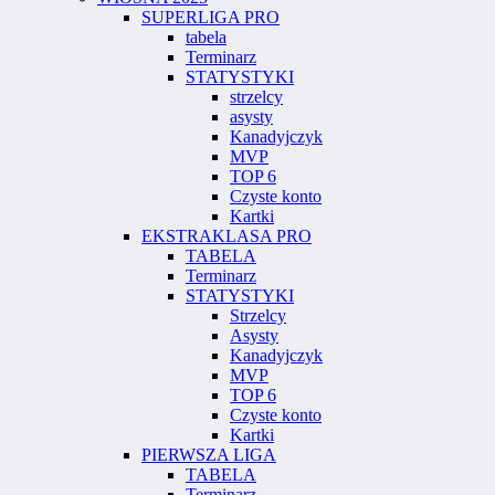
SUPERLIGA PRO
tabela
Terminarz
STATYSTYKI
strzelcy
asysty
Kanadyjczyk
MVP
TOP 6
Czyste konto
Kartki
EKSTRAKLASA PRO
TABELA
Terminarz
STATYSTYKI
Strzelcy
Asysty
Kanadyjczyk
MVP
TOP 6
Czyste konto
Kartki
PIERWSZA LIGA
TABELA
Terminarz