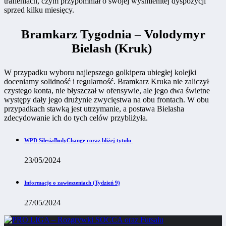
trafieniach, czym przypomniał o swojej wyśmienitej dyspozycji
sprzed kilku miesięcy.
Bramkarz Tygodnia – Volodymyr
Bielash (Kruk)
W przypadku wyboru najlepszego golkipera ubiegłej kolejki
doceniamy solidność i regularność. Bramkarz Kruka nie zaliczył
czystego konta, nie błyszczał w ofensywie, ale jego dwa świetne
występy dały jego drużynie zwycięstwa na obu frontach. W obu
przypadkach stawką jest utrzymanie, a postawa Bielasha
zdecydowanie ich do tych celów przybliżyła.
WPD SilesiaBodyChange coraz bliżej tytułu
23/05/2024
Informacje o zawieszeniach (Tydzień 9)
27/05/2024