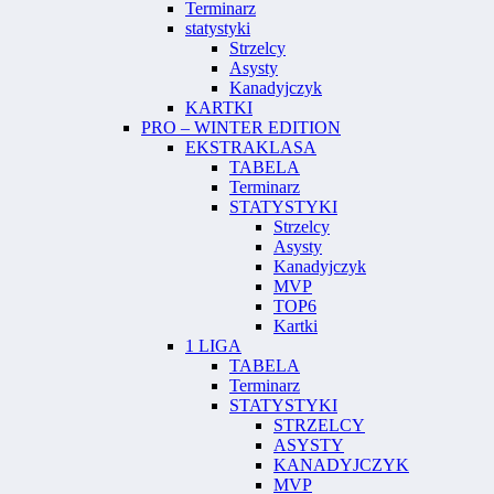
Terminarz
statystyki
Strzelcy
Asysty
Kanadyjczyk
KARTKI
PRO – WINTER EDITION
EKSTRAKLASA
TABELA
Terminarz
STATYSTYKI
Strzelcy
Asysty
Kanadyjczyk
MVP
TOP6
Kartki
1 LIGA
TABELA
Terminarz
STATYSTYKI
STRZELCY
ASYSTY
KANADYJCZYK
MVP