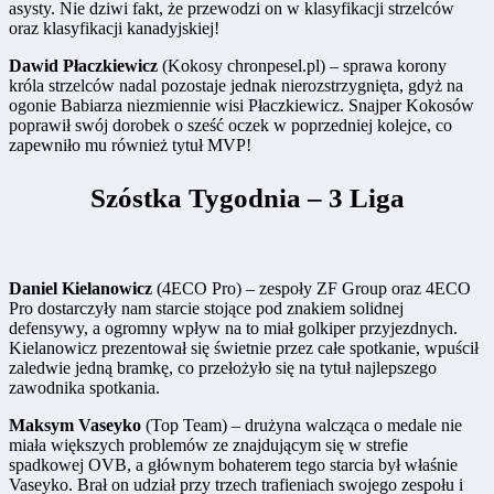
asysty. Nie dziwi fakt, że przewodzi on w klasyfikacji strzelców
oraz klasyfikacji kanadyjskiej!
Dawid Płaczkiewicz
(Kokosy chronpesel.pl) – sprawa korony
króla strzelców nadal pozostaje jednak nierozstrzygnięta, gdyż na
ogonie Babiarza niezmiennie wisi Płaczkiewicz. Snajper Kokosów
poprawił swój dorobek o sześć oczek w poprzedniej kolejce, co
zapewniło mu również tytuł MVP!
Szóstka Tygodnia – 3 Liga
Daniel Kielanowicz
(4ECO Pro) – zespoły ZF Group oraz 4ECO
Pro dostarczyły nam starcie stojące pod znakiem solidnej
defensywy, a ogromny wpływ na to miał golkiper przyjezdnych.
Kielanowicz prezentował się świetnie przez całe spotkanie, wpuścił
zaledwie jedną bramkę, co przełożyło się na tytuł najlepszego
zawodnika spotkania.
Maksym Vaseyko
(Top Team) – drużyna walcząca o medale nie
miała większych problemów ze znajdującym się w strefie
spadkowej OVB, a głównym bohaterem tego starcia był właśnie
Vaseyko. Brał on udział przy trzech trafieniach swojego zespołu i