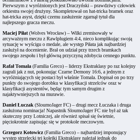
Pierwszym z wyróżnionych jest Draczyński – prawdziwy człowiek
orkiestra swojej drużyny. Skompletował on hat-tricka bramek oraz
hat-tricka asyst, dzięki czemu zasłużenie zgarnął tytuł dla
najlepszego gracza meczu.
Maciej Piłat
(Wolves Wrocław) – Wilki zremisowały w
arcyważnym meczu z Rawlplugiem 4:4, nieco komplikując swoją
sytuację w wyścigu o medale, ale występ Piłata jak najbardziej
zasłużył na docenienie. Brał on udział przy trzech bramkach
swojego zespołu i był główną przyczyną zdobycia cennego punktu.
Rafał Tomala
(Familia Greco) – liderzy Ekstraklasy po raz kolejny
zagrali jak z nut, pokonując Czarne Demony 16:6, a jednym z
wyróżniających się postaci był właśnie Tomala. Dopisał on po trzy
punkty do swojego dorobku w klasyfikacji strzelców oraz w
klasyfikacji asystentów, będąc tym samym drugim z
najaktywniejszych na murawie.
Daniel Łuczak
(SloumoJager FC) – drugi mecz Łuczaka i druga
zasłużona nominacja! Napastnik SloumoJager FC nie był aż tak
skuteczny przy Lotniczej, ale również spisał się świetnie,
pięciokrotnie zapisując się w protokole meczowym.
Grzegorz Kotowicz
(Familia Greco) – najbardziej imponujący
występ strzelecki tej kolejki Ekstraklasy należał jednak do