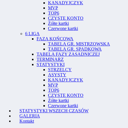
KANADYJCZYK
MVP
TOP6
CZYSTE KONTO
Żółte kartki
Czerwone kartki
6 LIGA
FAZA KOŃCOWA
TABELA GR. MISTRZOWSKA
TABELA GR. SPADKOWA
TABELA FAZY ZASADNICZEJ
TERMINARZ
STATYSTYKI
STRZELCY
ASYSTY
KANADYJCZYK
MVP
TOP6
CZYSTE KONTO
Żółte kartki
Czerwone kartki
STATYSTYKI WSZECH CZASÓW
GALERIA
Kontakt