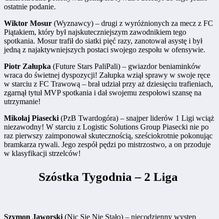
ostatnie podanie.
Wiktor Mosur
(Wyznawcy) – drugi z wyróżnionych za mecz z FC
Piątakiem, który był najskuteczniejszym zawodnikiem tego
spotkania. Mosur trafił do siatki pięć razy, zanotował asystę i był
jedną z najaktywniejszych postaci swojego zespołu w ofensywie.
Piotr Załupka
(Future Stars PaliPali) – gwiazdor beniaminków
wraca do świetnej dyspozycji! Załupka wziął sprawy w swoje ręce
w starciu z FC Trawową – brał udział przy aż dziesięciu trafieniach,
zgarnął tytuł MVP spotkania i dał swojemu zespołowi szansę na
utrzymanie!
Mikołaj Piasecki
(PzB Twardogóra) – snajper liderów 1 Ligi wciąż
niezawodny! W starciu z Logistic Solutions Group Piasecki nie po
raz pierwszy zaimponował skutecznością, sześciokrotnie pokonując
bramkarza rywali. Jego zespół pędzi po mistrzostwo, a on przoduje
w klasyfikacji strzelców!
Szóstka Tygodnia – 2 Liga
Szymon Jaworski
(Nic Się Nie Stało) – niecodzienny występ