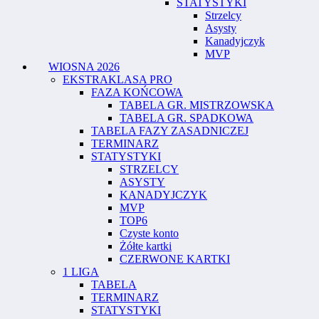
STATYSTYKI
Strzelcy
Asysty
Kanadyjczyk
MVP
WIOSNA 2026
EKSTRAKLASA PRO
FAZA KOŃCOWA
TABELA GR. MISTRZOWSKA
TABELA GR. SPADKOWA
TABELA FAZY ZASADNICZEJ
TERMINARZ
STATYSTYKI
STRZELCY
ASYSTY
KANADYJCZYK
MVP
TOP6
Czyste konto
Żółte kartki
CZERWONE KARTKI
1 LIGA
TABELA
TERMINARZ
STATYSTYKI