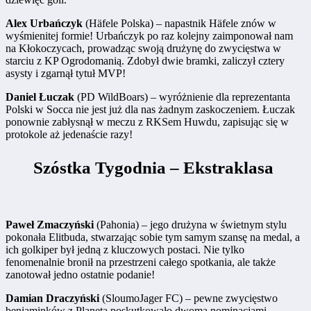
Alex Urbańczyk
(Häfele Polska) – napastnik Häfele znów w
wyśmienitej formie! Urbańczyk po raz kolejny zaimponował nam
na Kłokoczycach, prowadząc swoją drużynę do zwycięstwa w
starciu z KP Ogrodomanią. Zdobył dwie bramki, zaliczył cztery
asysty i zgarnął tytuł MVP!
Daniel Łuczak
(PD WildBoars) – wyróżnienie dla reprezentanta
Polski w Socca nie jest już dla nas żadnym zaskoczeniem. Łuczak
ponownie zabłysnął w meczu z RKSem Huwdu, zapisując się w
protokole aż jedenaście razy!
Szóstka Tygodnia – Ekstraklasa
Paweł Zmaczyński
(Pahonia) – jego drużyna w świetnym stylu
pokonała Elitbuda, stwarzając sobie tym samym szansę na medal, a
ich golkiper był jedną z kluczowych postaci. Nie tylko
fenomenalnie bronił na przestrzeni całego spotkania, ale także
zanotował jedno ostatnie podanie!
Damian Draczyński
(SloumoJager FC) – pewne zwycięstwo
beniaminków z Planetą poskutkowało dwoma nominacjami.