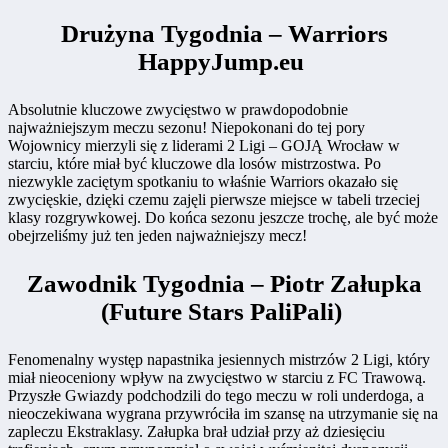
Drużyna Tygodnia – Warriors
HappyJump.eu
Absolutnie kluczowe zwycięstwo w prawdopodobnie
najważniejszym meczu sezonu! Niepokonani do tej pory
Wojownicy mierzyli się z liderami 2 Ligi – GOJĄ Wrocław w
starciu, które miał być kluczowe dla losów mistrzostwa. Po
niezwykle zaciętym spotkaniu to właśnie Warriors okazało się
zwycięskie, dzięki czemu zajęli pierwsze miejsce w tabeli trzeciej
klasy rozgrywkowej. Do końca sezonu jeszcze trochę, ale być może
obejrzeliśmy już ten jeden najważniejszy mecz!
Zawodnik Tygodnia – Piotr Załupka
(Future Stars PaliPali)
Fenomenalny występ napastnika jesiennych mistrzów 2 Ligi, który
miał nieoceniony wpływ na zwycięstwo w starciu z FC Trawową.
Przyszłe Gwiazdy podchodzili do tego meczu w roli underdoga, a
nieoczekiwana wygrana przywróciła im szansę na utrzymanie się na
zapleczu Ekstraklasy. Załupka brał udział przy aż dziesięciu