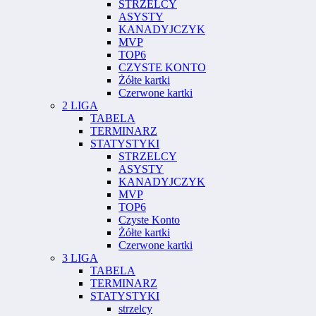
STRZELCY
ASYSTY
KANADYJCZYK
MVP
TOP6
CZYSTE KONTO
Żółte kartki
Czerwone kartki
2 LIGA
TABELA
TERMINARZ
STATYSTYKI
STRZELCY
ASYSTY
KANADYJCZYK
MVP
TOP6
Czyste Konto
Żółte kartki
Czerwone kartki
3 LIGA
TABELA
TERMINARZ
STATYSTYKI
strzelcy