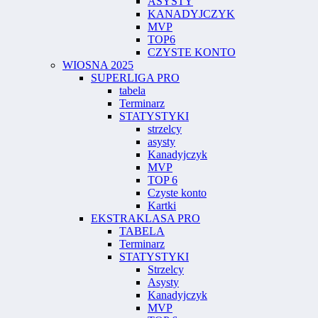
ASYSTY
KANADYJCZYK
MVP
TOP6
CZYSTE KONTO
WIOSNA 2025
SUPERLIGA PRO
tabela
Terminarz
STATYSTYKI
strzelcy
asysty
Kanadyjczyk
MVP
TOP 6
Czyste konto
Kartki
EKSTRAKLASA PRO
TABELA
Terminarz
STATYSTYKI
Strzelcy
Asysty
Kanadyjczyk
MVP