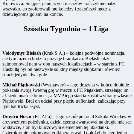
Kotowicza. Snajpier panujących mistrzów kończył niemalże
wszystko, co zaoferowali mu koledzy i zakończył mecz z
dziewięcioma golami na koncie.
Szóstka Tygodnia – 1 Liga
Volodymyr Bielash
(Kruk S.A.) – kolejna podwójna nominacja,
ale tym razem chodzi o pozycję bramkarza. Bielash także
zaimponował nam w obu naszych lokalizacjach – w starciu z FC
Hasbullą był on niezwykle solidny między słupkami i również
stracił jedynie dwa gole.
Michał Piątkowski
(Wyznawcy) – jego drużyna w końcu dobitnie
pokazała swoją świetną grę w meczu z FC Piątakiem, strzelając im
aż siedemnaście bramek, a MVP tego starcia został wybrany właśnie
Piątkowski. Brał on udział przy pięciu trafieniach, zaliczając przy
tym hat-tricka asyst.
Dmytro Husar
(FC Alfa) – jego zespół pokonał Sokoła Wrocław w
arcyważnym pojedynku, dzięki czemu awansował na drugie miejsce
w stawce, a on był kluczowym elementem tej układanki.
Czterokrotnie pokonywał golkipera rywali i dołożył do tego jedno