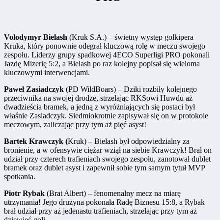
Volodymyr Bielash
(Kruk S.A.) – świetny występ golkipera
Kruka, który ponownie odegrał kluczową rolę w meczu swojego
zespołu. Liderzy grupy spadkowej 4ECO Superligi PRO pokonali
Jazdę Mizerię 5:2, a Bielash po raz kolejny popisał się wieloma
kluczowymi interwencjami.
Paweł Zasiadczyk
(PD WildBoars) – Dziki rozbiły kolejnego
przeciwnika na swojej drodze, strzelając RKSowi Huwdu aż
dwadzieścia bramek, a jedną z wyróżniających się postaci był
właśnie Zasiadczyk. Siedmiokrotnie zapisywał się on w protokole
meczowym, zaliczając przy tym aż pięć asyst!
Bartek Krawczyk (
Kruk) – Bielash był odpowiedzialny za
bronienie, a w ofensywie ciężar wziął na siebie Krawczyk! Brał on
udział przy czterech trafieniach swojego zespołu, zanotował dublet
bramek oraz dublet asyst i zapewnił sobie tym samym tytuł MVP
spotkania.
Piotr Rybak
(Brat Albert) – fenomenalny mecz na miarę
utrzymania! Jego drużyna pokonała Radę Biznesu 15:8, a Rybak
brał udział przy aż jedenastu trafieniach, strzelając przy tym aż
dziewięć goli.