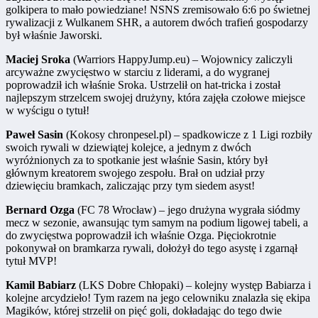
golkipera to mało powiedziane! NSNS zremisowało 6:6 po świetnej
rywalizacji z Wulkanem SHR, a autorem dwóch trafień gospodarzy
był właśnie Jaworski.
Maciej Sroka
(Warriors HappyJump.eu) – Wojownicy zaliczyli
arcyważne zwycięstwo w starciu z liderami, a do wygranej
poprowadził ich właśnie Sroka. Ustrzelił on hat-tricka i został
najlepszym strzelcem swojej drużyny, która zajęła czołowe miejsce
w wyścigu o tytuł!
Paweł Sasin
(Kokosy chronpesel.pl) – spadkowicze z 1 Ligi rozbiły
swoich rywali w dziewiątej kolejce, a jednym z dwóch
wyróżnionych za to spotkanie jest właśnie Sasin, który był
głównym kreatorem swojego zespołu. Brał on udział przy
dziewięciu bramkach, zaliczając przy tym siedem asyst!
Bernard Ozga
(FC 78 Wrocław) – jego drużyna wygrała siódmy
mecz w sezonie, awansując tym samym na podium ligowej tabeli, a
do zwycięstwa poprowadził ich właśnie Ozga. Pięciokrotnie
pokonywał on bramkarza rywali, dołożył do tego asystę i zgarnął
tytuł MVP!
Kamil Babiarz
(LKS Dobre Chłopaki) – kolejny występ Babiarza i
kolejne arcydzieło! Tym razem na jego celowniku znalazła się ekipa
Magików, której strzelił on pięć goli, dokładając do tego dwie