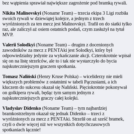
bez wątpienia sprawiał największe zagrożenie pod bramką rywali.
Nikita Malinovskyi
(Noname Team) – trzecia ekipa 3 Ligi rozbiła
swoich rywali w dziewiątej kolejce, a jednym z trzech
wyróżnionych za ten mecz jest Malinovskyi. Trafił on do siatki tylko
raz, ale zaliczył aż osiem ostatnich podań, czym zasłużył na tytuł
MVP.
Valerii Solodkyi
(Noname Team) – drugim z docenionych
zawodników za mecz z PENTAki jest Solodkyi, który był
odpowiedzialny jedynie za wykańczanie akcji. Czterokrotnie wpisał
się on na listę strzelców, ale to i tak nie wystarczyło do bycia
najskuteczniejszym graczem spotkania.
Tomasz Naliński
(Henry Kruse Polska) – wiceliderzy nie mieli
większych problemów z ostatnimi w tabeli Pączusiami, a ich
kluczem do sukcesu okazał się Naliński. Pięciokrotnie pokonywał
on golkipera rywali, będąc tym samym jednym z
najskuteczniejszych graczy całej kolejki.
Vladyslav Didenko
(Noname Team) – tym najbardziej
bramkostrzelnym okazał się jednak Didenko – trzeci z
wyróżnionych za mecz z PENTAki. Strzelił on aż sześć bramek,
czyli o dwie więcej niż we wszystkich dotychczasowych
spotkaniach łącznie!