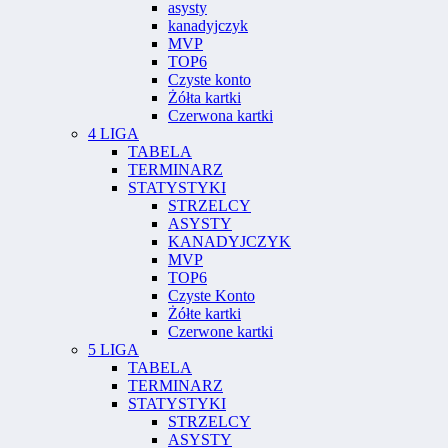
asysty
kanadyjczyk
MVP
TOP6
Czyste konto
Żółta kartki
Czerwona kartki
4 LIGA
TABELA
TERMINARZ
STATYSTYKI
STRZELCY
ASYSTY
KANADYJCZYK
MVP
TOP6
Czyste Konto
Żółte kartki
Czerwone kartki
5 LIGA
TABELA
TERMINARZ
STATYSTYKI
STRZELCY
ASYSTY