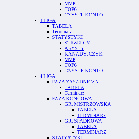
MVP
TOP6
CZYSTE KONTO
3 LIGA
TABELA
Terminarz
STATYSTYKI
STRZELCY
ASYSTY
KANADYJCZYK
MVP
TOP6
CZYSTE KONTO
4 LIGA
FAZA ZASADNICZA
TABELA
Terminarz
FAZA KOŃCOWA
GR. MISTRZOWSKA
TABELA
TERMINARZ
GR. SPADKOWA
TABELA
TERMINARZ
STATYSTYKI