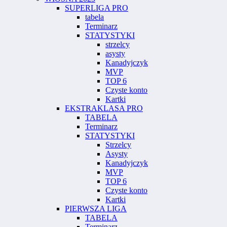
SUPERLIGA PRO
tabela
Terminarz
STATYSTYKI
strzelcy
asysty
Kanadyjczyk
MVP
TOP 6
Czyste konto
Kartki
EKSTRAKLASA PRO
TABELA
Terminarz
STATYSTYKI
Strzelcy
Asysty
Kanadyjczyk
MVP
TOP 6
Czyste konto
Kartki
PIERWSZA LIGA
TABELA
Terminarz