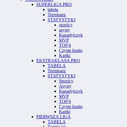
SUPERLIGA PRO
tabela
Terminarz
STATYSTYKI
strzelcy
asysty
Kanadyjczyk
MVP
TOP 6
Czyste konto
Kartki
EKSTRAKLASA PRO
TABELA
Terminarz
STATYSTYKI
Strzelcy
Asysty
Kanadyjczyk
MVP
TOP 6
Czyste konto
Kartki
PIERWSZA LIGA
TABELA
Terminarz