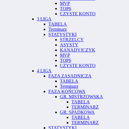
MVP
TOP6
CZYSTE KONTO
3 LIGA
TABELA
Terminarz
STATYSTYKI
STRZELCY
ASYSTY
KANADYJCZYK
MVP
TOP6
CZYSTE KONTO
4 LIGA
FAZA ZASADNICZA
TABELA
Terminarz
FAZA KOŃCOWA
GR. MISTRZOWSKA
TABELA
TERMINARZ
GR. SPADKOWA
TABELA
TERMINARZ
STATYSTYKI