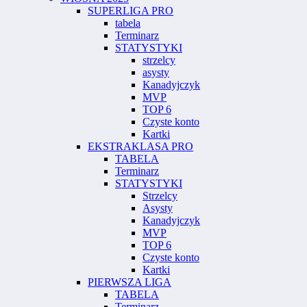
SUPERLIGA PRO
tabela
Terminarz
STATYSTYKI
strzelcy
asysty
Kanadyjczyk
MVP
TOP 6
Czyste konto
Kartki
EKSTRAKLASA PRO
TABELA
Terminarz
STATYSTYKI
Strzelcy
Asysty
Kanadyjczyk
MVP
TOP 6
Czyste konto
Kartki
PIERWSZA LIGA
TABELA
Terminarz