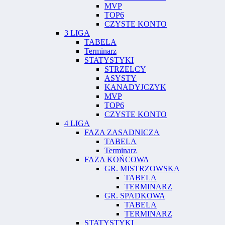
MVP
TOP6
CZYSTE KONTO
3 LIGA
TABELA
Terminarz
STATYSTYKI
STRZELCY
ASYSTY
KANADYJCZYK
MVP
TOP6
CZYSTE KONTO
4 LIGA
FAZA ZASADNICZA
TABELA
Terminarz
FAZA KOŃCOWA
GR. MISTRZOWSKA
TABELA
TERMINARZ
GR. SPADKOWA
TABELA
TERMINARZ
STATYSTYKI