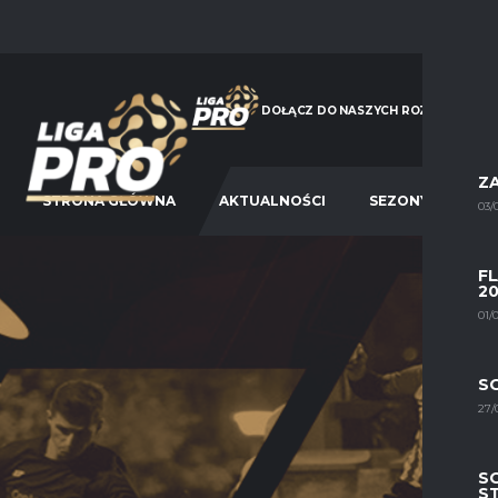
DOŁĄCZ DO NASZYCH ROZGRYWEK - KLI
ZA
STRONA GŁÓWNA
AKTUALNOŚCI
SEZONY
03/
F
20
01/
SO
27/
SO
S