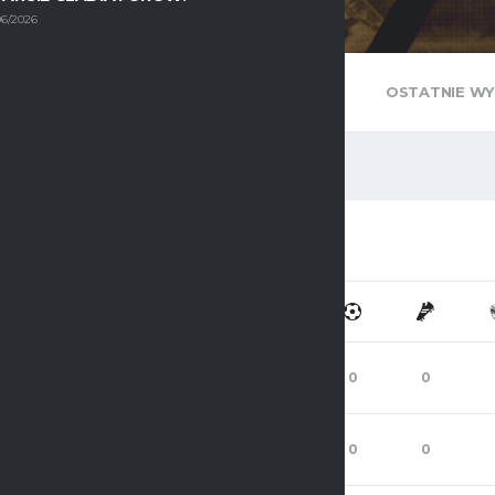
06/2026
TABELA LIGOWA
OSTATNIE WY
POZYCJA
WIEK
Zawodnik
41
5
0
0
Zawodnik
31
1
0
0