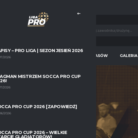
KNIJ TUTAJ, BY DOWIEDZIEĆ SIĘ WIĘCEJ!
PISY – PRO LIGA | SEZON JESIEŃ 2026
WIOSNA 2026
STATYSTYKI WSZECH CZASÓW
GALERIA
07/2026
LAGMAN MISTRZEM SOCCA PRO CUP
26!
07/2026
WARRIORS
CCA PRO CUP 2026 [ZAPOWIEDŹ]
06/2026
HOME
WARRIORS
CCA PRO CUP 2026 – WIELKIE
TARCIE GLADIATORÓW!