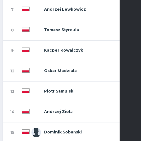
Andrzej Lewkowicz
7
Tomasz Styrcula
8
Kacper Kowalczyk
9
Oskar Madziała
12
Piotr Samulski
13
Andrzej Zioła
14
Dominik Sobański
15