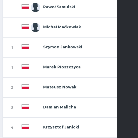
Paweł Samulski
Michał Maćkowiak
Szymon Jankowski
1
Marek Płoszczyca
1
Mateusz Nowak
2
Damian Malicha
3
Krzysztof Janicki
4