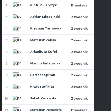
Piotr Mularczyk
1
Bramkarz
31
10
Adrian Miedziński
3
Zawodnik
40
1
Krystian Tarnowski
4
Zawodnik
32
8
Mateusz Robak
5
Zawodnik
32
10
Arkadiusz Kufel
6
Zawodnik
27
10
Marcin Antkowiak
7
Zawodnik
30
9
Bartosz Spiżak
8
Zawodnik
31
4
Krzysztof Kita
9
Zawodnik
23
8
Jakub Osławski
10
Zawodnik
27
10
Mateusz Respekta
12
Bramkarz
32
1