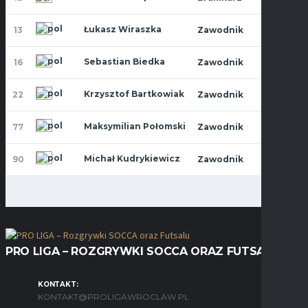
Łukasz Wiraszka
13
Zawodnik
28
9
Sebastian Biedka
16
Zawodnik
27
10
Krzysztof Bartkowiak
22
Zawodnik
30
9
Maksymilian Połomski
77
Zawodnik
32
5
Michał Kudrykiewicz
90
Zawodnik
28
1
PRO LIGA – ROZGRYWKI SOCCA ORAZ FUTSALU
KONTAKT:
KONTAKT@PROLIGAWROCLAW.PL