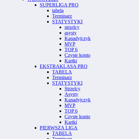
SUPERLIGA PRO
tabela
Terminarz
STATYSTYKI
strzelcy
asysty
Kanadyjczyk
MVP
TOP 6
Czyste konto
Kartki
EKSTRAKLASA PRO
TABELA
Terminarz
STATYSTYKI
Strzelcy
Asysty
Kanadyjczyk
MVP
TOP 6
Czyste konto
Kartki
PIERWSZA LIGA
TABELA
Terminarz