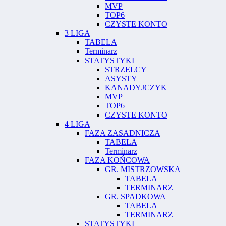
MVP
TOP6
CZYSTE KONTO
3 LIGA
TABELA
Terminarz
STATYSTYKI
STRZELCY
ASYSTY
KANADYJCZYK
MVP
TOP6
CZYSTE KONTO
4 LIGA
FAZA ZASADNICZA
TABELA
Terminarz
FAZA KOŃCOWA
GR. MISTRZOWSKA
TABELA
TERMINARZ
GR. SPADKOWA
TABELA
TERMINARZ
STATYSTYKI