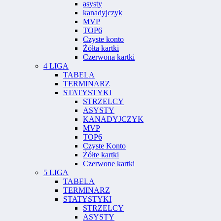
asysty
kanadyjczyk
MVP
TOP6
Czyste konto
Żółta kartki
Czerwona kartki
4 LIGA
TABELA
TERMINARZ
STATYSTYKI
STRZELCY
ASYSTY
KANADYJCZYK
MVP
TOP6
Czyste Konto
Żółte kartki
Czerwone kartki
5 LIGA
TABELA
TERMINARZ
STATYSTYKI
STRZELCY
ASYSTY