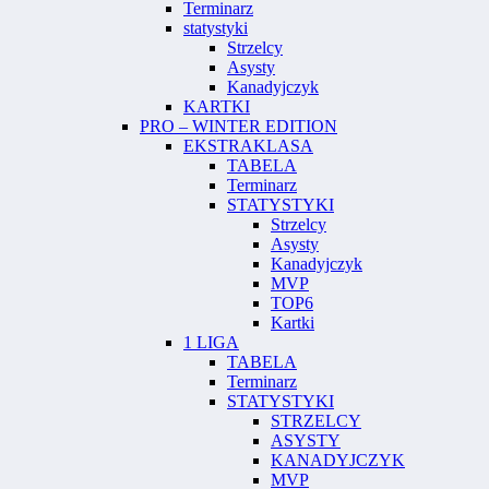
Terminarz
statystyki
Strzelcy
Asysty
Kanadyjczyk
KARTKI
PRO – WINTER EDITION
EKSTRAKLASA
TABELA
Terminarz
STATYSTYKI
Strzelcy
Asysty
Kanadyjczyk
MVP
TOP6
Kartki
1 LIGA
TABELA
Terminarz
STATYSTYKI
STRZELCY
ASYSTY
KANADYJCZYK
MVP