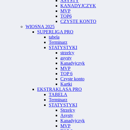
ASYSTY
KANADYJCZYK
MVP
TOP6
CZYSTE KONTO
WIOSNA 2025
SUPERLIGA PRO
tabela
Terminarz
STATYSTYKI
strzelcy
asysty
Kanadyjczyk
MVP
TOP 6
Czyste konto
Kartki
EKSTRAKLASA PRO
TABELA
Terminarz
STATYSTYKI
Strzelcy
Asysty
Kanadyjczyk
MVP