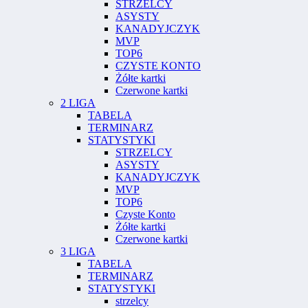
STRZELCY
ASYSTY
KANADYJCZYK
MVP
TOP6
CZYSTE KONTO
Żółte kartki
Czerwone kartki
2 LIGA
TABELA
TERMINARZ
STATYSTYKI
STRZELCY
ASYSTY
KANADYJCZYK
MVP
TOP6
Czyste Konto
Żółte kartki
Czerwone kartki
3 LIGA
TABELA
TERMINARZ
STATYSTYKI
strzelcy