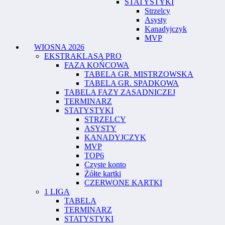
STATYSTYKI
Strzelcy
Asysty
Kanadyjczyk
MVP
WIOSNA 2026
EKSTRAKLASA PRO
FAZA KOŃCOWA
TABELA GR. MISTRZOWSKA
TABELA GR. SPADKOWA
TABELA FAZY ZASADNICZEJ
TERMINARZ
STATYSTYKI
STRZELCY
ASYSTY
KANADYJCZYK
MVP
TOP6
Czyste konto
Żółte kartki
CZERWONE KARTKI
1 LIGA
TABELA
TERMINARZ
STATYSTYKI