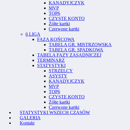
KANADYJCZYK
MVP
TOP6
CZYSTE KONTO
Żółte kartki
Czerwone kartki
6 LIGA
FAZA KOŃCOWA
TABELA GR. MISTRZOWSKA
TABELA GR. SPADKOWA
TABELA FAZY ZASADNICZEJ
TERMINARZ
STATYSTYKI
STRZELCY
ASYSTY
KANADYJCZYK
MVP
TOP6
CZYSTE KONTO
Żółte kartki
Czerwone kartki
STATYSTYKI WSZECH CZASÓW
GALERIA
Kontakt