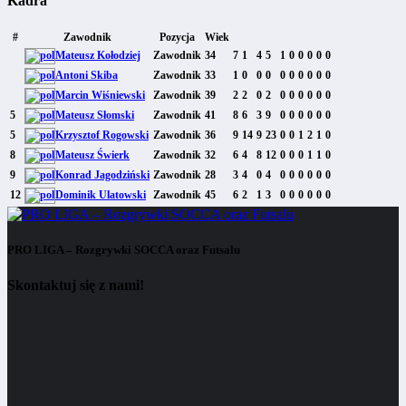
Kadra
#
Zawodnik
Pozycja
Wiek
Mateusz Kołodziej
Zawodnik
34
7
1
4
5
1
0
0
0
0
0
Antoni Skiba
Zawodnik
33
1
0
0
0
0
0
0
0
0
0
Marcin Wiśniewski
Zawodnik
39
2
2
0
2
0
0
0
0
0
0
5
Mateusz Słomski
Zawodnik
41
8
6
3
9
0
0
0
0
0
0
5
Krzysztof Rogowski
Zawodnik
36
9
14
9
23
0
0
1
2
1
0
8
Mateusz Świerk
Zawodnik
32
6
4
8
12
0
0
0
1
1
0
9
Konrad Jagodziński
Zawodnik
28
3
4
0
4
0
0
0
0
0
0
12
Dominik Ulatowski
Zawodnik
45
6
2
1
3
0
0
0
0
0
0
PRO LIGA – Rozgrywki SOCCA oraz Futsalu
Skontaktuj się z nami!