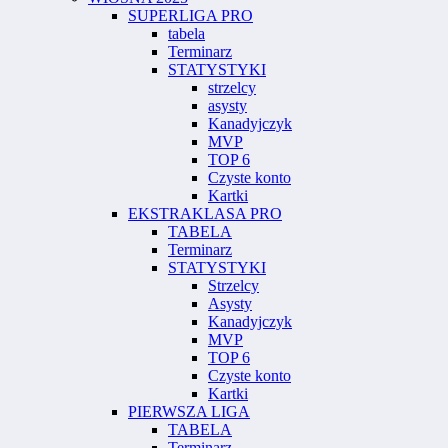
SUPERLIGA PRO
tabela
Terminarz
STATYSTYKI
strzelcy
asysty
Kanadyjczyk
MVP
TOP 6
Czyste konto
Kartki
EKSTRAKLASA PRO
TABELA
Terminarz
STATYSTYKI
Strzelcy
Asysty
Kanadyjczyk
MVP
TOP 6
Czyste konto
Kartki
PIERWSZA LIGA
TABELA
Terminarz