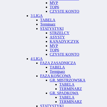
MVP
TOP6
CZYSTE KONTO
3 LIGA
TABELA
Terminarz
STATYSTYKI
STRZELCY
ASYSTY
KANADYJCZYK
MVP
TOP6
CZYSTE KONTO
4 LIGA
FAZA ZASADNICZA
TABELA
Terminarz
FAZA KOŃCOWA
GR. MISTRZOWSKA
TABELA
TERMINARZ
GR. SPADKOWA
TABELA
TERMINARZ
STATYSTYKI