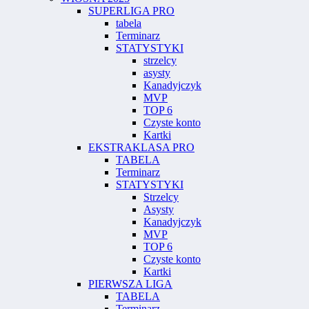
SUPERLIGA PRO
tabela
Terminarz
STATYSTYKI
strzelcy
asysty
Kanadyjczyk
MVP
TOP 6
Czyste konto
Kartki
EKSTRAKLASA PRO
TABELA
Terminarz
STATYSTYKI
Strzelcy
Asysty
Kanadyjczyk
MVP
TOP 6
Czyste konto
Kartki
PIERWSZA LIGA
TABELA
Terminarz