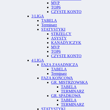
MVP
TOP6
CZYSTE KONTO
3 LIGA
TABELA
Terminarz
STATYSTYKI
STRZELCY
ASYSTY
KANADYJCZYK
MVP
TOP6
CZYSTE KONTO
4 LIGA
FAZA ZASADNICZA
TABELA
Terminarz
FAZA KOŃCOWA
GR. MISTRZOWSKA
TABELA
TERMINARZ
GR. SPADKOWA
TABELA
TERMINARZ
STATYSTYKI